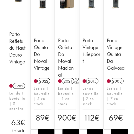
Porto
Porto
Porto
Porto
Porto
Reflets
Quinta
Quinta
Vintage
Vintage
du Haut
Do
Do
Niepoor
Quinta
Douro
Noval
Noval
t
Da
Vintage
Vintage
Nacion
Gaivosa
al
2022
2021
T
2015
2003
1985
Lot de 1
Lot de 1
Lot de 1
Lot de 1
Lot de 1
bouteille
bouteille
bouteille
bouteille
bouteille
| 5 en
| 1 en
| 7 en
| 7 en
| 0
stock
stock
stock
stock
enchère
89
€
900
€
112
€
69
€
63
€
(
mise à