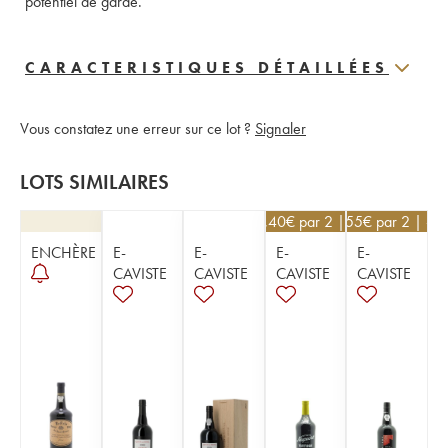
potentiel de garde.
CARACTERISTIQUES DÉTAILLÉES
Vous constatez une erreur sur ce lot ?
Signaler
LOTS SIMILAIRES
106,40
€
par 2 | -5%
65,55
€
par 2 | -5
ENCHÈRE
E-
E-
E-
E-
CAVISTE
CAVISTE
CAVISTE
CAVISTE