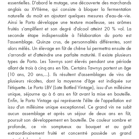
essentielles. D'abord le mutage, une découverte des marchands 
anglais au XVIIème, qui consiste à bloquer la fermentation 
naturelle du moût en ajoutant quelques mesures d'eau-de-vie. 
Ainsi le Porto développe une texture moelleuse, ses arômes 
fruités s'amplifient et son degré d'alcool atteint 20 % vol. La 
seconde étape indispensable à l'élaboration du porto est 
l'assemblage. Quinze crus, de personnalités différentes, sont 
alors mêlés. Un élevage en fût de chêne lui permettra ensuite de 
s'arrondir et d'atteindre une parfaite maturité. Il existe plusieurs 
types de Porto. Les Tawnys sont élevés pendant une période 
allant de trois à cinq ans en fûts. Certains Tawnys portent un âge 
(10 ans, 20 ans,...). Ils résultent d'assemblages de vins de 
plusieurs récoltes, dont la moyenne d'âge est indiquée sur 
l'étiquette. Le Porto LBV (Late Bottled Vintage), issu d'un millésime 
unique, séjourne qu à 6 ans en fût avant la mise en bouteille. 
Enfin, le Porto Vintage qui représente l'élite de l'appellation est 
issu d'un millésime unique exceptionnel. Ce grand vin ne subit 
aucun assemblage et après un séjour de deux ans en fût, 
poursuit son développement en bouteille. De couleur sombre et 
profonde, ce vin somptueux au bouquet et au goût 
extraordinairement fruité et concentré possède un grand 