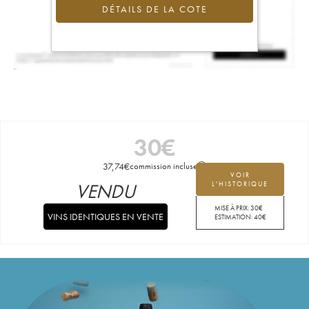
DÉTAILS DE LA COTE
30
€
37,74
€
commission incluse
VOIR
VENDU
L'HISTORIQUE
MISE À PRIX:
30
€
VINS IDENTIQUES EN VENTE
ESTIMATION:
40
€