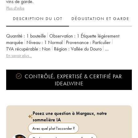
vins de garde.
Plus d'infos
DESCRIPTION DU LOT
DÉGUSTATION ET GARDE
Quantité :
1 bouteille
Observation :
1 Étiquette légèrement
marquée
Niveau :
1
Normal
Provenance :
particulier
TVA récupérable :
non
Région :
Vallée du Douro
Appellation :
Porto
En savoir plus...
CONTRÔLÉ, EXPERTISÉ & CERTIFIÉ PAR
IDEALWINE
Posez une question à Margaux, notre
sommelière IA
Avec quel plat l'accorder ?