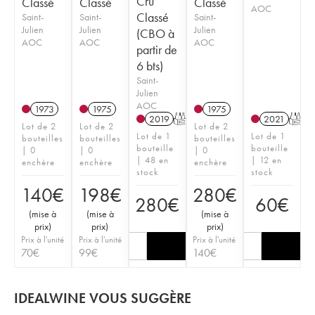
Cru
Classé
Classé
Classé
AOC
Classé
Saint-
Saint-
Saint-
Julien
Julien
Julien
(CBO à
AOC
AOC
AOC
partir de
6 bts)
Saint-
Julien
AOC
1973
1975
1975
2019
T
2021
T
Lot de 2
Lot de 2
Lot de 2
Lot de 1
Lot de 1
bouteilles
bouteilles
bouteilles
bouteille
bouteille
| 0
| 0
| 0
| 48 en
| 12 en
enchère
enchère
enchère
stock
stock
140
€
198
€
280
€
280
€
60
€
(
mise à
(
mise à
(
mise à
prix
)
prix
)
prix
)
Prix à l'unité
Prix à l'unité
Prix à l'unité
70
€
99
€
140
€
IDEALWINE VOUS SUGGÈRE