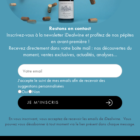
Restons en
contact
Inscrivez-vous à la newsletter iDealwine et profitez de nos pépites
en avant-première !
Recevez directement dans votre boîte mail : nos découvertes du
moment, ventes exclusives, actualités, analyses...
J'accepte le suivi de mes emails afin de recevoir des
suggestions personnalisées
Oui
Non
JE M'INSCRIS
En vous inscrivant, vous acceptez de recevoir les emails de iDealwine. Vous
pouvez vous désabonner à tout moment via le lien présent dans chaque message.