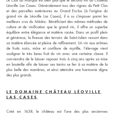
Le Clos du Marquis est bien plus que le second vin du Château 
Léoville Las Cases. Généralement issu des vignes du Petit Clos 
et des parcelles extérieures au Grand Enclos (à l'origine du 
grand vin de Léoville Las Cases), il a su s'imposer parmi les 
meilleurs crus du Médoc. Bénéficiant des mêmes méthodes de 
culture et de vinification que le grand vin, il offre un superbe 
équilibre entre élégance et matière racée. Dans un profil plein 
et généreux, la finesse des terroirs de Saint-Julien ressort dans 
sa matière élancée et pleine de raffinement. Un vin aux arômes 
de fruits noirs, mûre et confiture de myrtille, l’élevage vient 
souligner le très beau fruit du vin avec une certaine classe. Il 
conviendra de le laisser reposer trois à cinq ans après sa mise 
en bouteille afin de laisser ses tanins se lier à sa matière de la 
plus belle des manières, et ainsi atteindre une harmonie digne 
des plus grands. 
LE DOMAINE CHÂTEAU LÉOVILLE
LAS CASES
Créé en 1638, le château est l'une des plus anciennes 