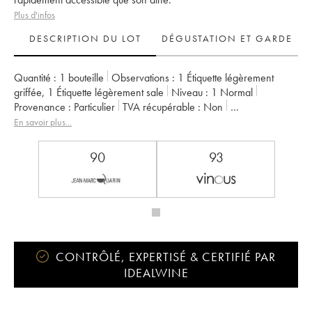
Plus d'infos
DESCRIPTION DU LOT
DÉGUSTATION ET GARDE
Quantité :
1 bouteille
Observations :
1 Étiquette légèrement
griffée
,
1 Étiquette légèrement sale
Niveau :
1
Normal
Provenance :
particulier
TVA récupérable :
non
Région :
Bordeaux
Appellation :
Saint-Julien
En savoir plus...
Propriétaire :
SC du Ch. Léoville Las Cases (Consorts Delon)
90
93
CONTRÔLÉ, EXPERTISÉ & CERTIFIÉ PAR
IDEALWINE