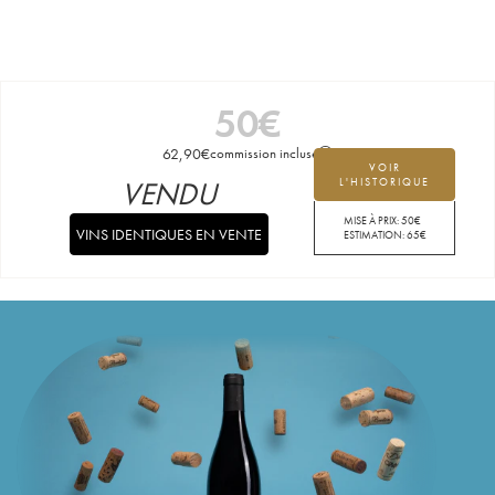
50
€
62,90
€
commission incluse
VOIR
VENDU
L'HISTORIQUE
MISE À PRIX:
50
€
VINS IDENTIQUES EN VENTE
ESTIMATION:
65
€