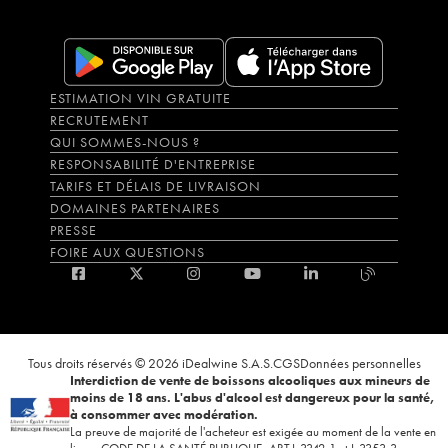
ESTIMATION VIN GRATUITE
RECRUTEMENT
QUI SOMMES-NOUS ?
RESPONSABILITÉ D'ENTREPRISE
TARIFS ET DÉLAIS DE LIVRAISON
DOMAINES PARTENAIRES
PRESSE
FOIRE AUX QUESTIONS
Tous droits réservés © 2026 iDealwine S.A.S.
CGS
Données personnelles
Interdiction de vente de boissons alcooliques aux mineurs de
moins de 18 ans. L'abus d'alcool est dangereux pour la santé,
à consommer avec modération.
La preuve de majorité de l'acheteur est exigée au moment de la vente en