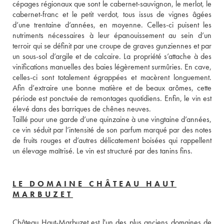
cépages régionaux que sont le cabernet-sauvignon, le merlot, le 
cabernet-franc et le petit verdot, tous issus de vignes âgées 
d’une trentaine d’années, en moyenne. Celles-ci puisent les 
nutriments nécessaires à leur épanouissement au sein d’un 
terroir qui se définit par une croupe de graves gunziennes et par 
un sous-sol d’argile et de calcaire. La propriété s’attache à des 
vinifications manuelles des baies légèrement surmûries. En cave, 
celles-ci sont totalement égrappées et macèrent longuement. 
Afin d’extraire une bonne matière et de beaux arômes, cette 
période est ponctuée de remontages quotidiens. Enfin, le vin est 
élevé dans des barriques de chênes neuves. 
Taillé pour une garde d’une quinzaine à une vingtaine d’années, 
ce vin séduit par l’intensité de son parfum marqué par des notes 
de fruits rouges et d’autres délicatement boisées qui rappellent 
un élevage maîtrisé. Le vin est structuré par des tanins fins.
LE DOMAINE CHÂTEAU HAUT
MARBUZET
Château Haut-Marbuzet est l'un des plus anciens domaines de 