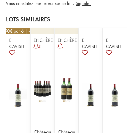
Vous constatez une erreur sur ce lot ?
Signaler
LOTS SIMILAIRES
40,50
€
par 6 | -10%
E-
ENCHÈRE
ENCHÈRE
E-
E-
CAVISTE
CAVISTE
CAVISTE
3
Château
Château