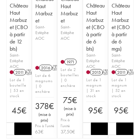
Château
Château
Château
Haut
Haut
Haut
Haut
Haut
Marbuz
Marbuz
Marbuz
Marbuz
Marbuz
et
et
et (CBO
et (CBO
et (CBO
Saint-
Saint-
Estèphe
Estèphe
à partir
à partir
à partir
AOC
AOC
de 12
de 6
de 6
bts)
bts)
mgs)
Saint-
Saint-
Saint-
Estèphe
Estèphe
Estèphe
1971
AOC
AOC
AOC
2016
T
Lot de 2
2011
T
2015
T
2011
T
bouteilles
Lot de 6
Lot de 1
Lot de 1
Lot de 1
| 0
magnums
bouteille
magnum
magnum
enchère
| 0
| 53 en
| 31 en
| 52 en
enchère
stock
stock
stock
75
€
378
€
45
€
95
€
95
€
(
mise à
prix
)
(
mise à
prix
)
Prix à
Prix à l'unité
l'unité
63
€
37,50
€