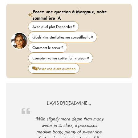
Posez une question à Margaux, notre
sommelière IA
Avec quel plat l'accorder ?
Quels vins similaires me conseilles-tu ?
Comment le servir ?
Combien va me coûter la livraison ?
Poser une autre question
L'AVIS D'IDEALWINE...
"With slightly more depth than many
wines in its class, it possesses
medium body, plenty of sweet ripe