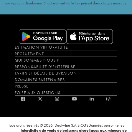
pouvez vous désabonner à tout moment via le lien présent dans chaque message.
ESTIMATION VIN GRATUITE
RECRUTEMENT
QUI SOMMES-NOUS ?
RESPONSABILITÉ D'ENTREPRISE
TARIFS ET DÉLAIS DE LIVRAISON
DOMAINES PARTENAIRES
PRESSE
FOIRE AUX QUESTIONS
Tous droits réservés © 2026 iDealwine S.A.S.
CGS
Données personnelles
Interdiction de vente de boissons alcooliques aux mineurs de