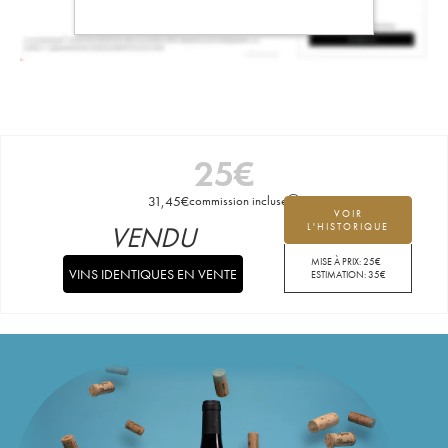
25
€
31,45
€
commission incluse
VOIR
VENDU
L'HISTORIQUE
MISE À PRIX:
25
€
VINS IDENTIQUES EN VENTE
ESTIMATION:
35
€