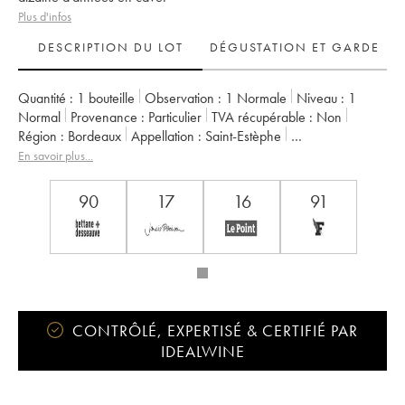
Plus d'infos
DESCRIPTION DU LOT
DÉGUSTATION ET GARDE
Quantité :
1 bouteille
Observation :
1 Normale
Niveau :
1
Normal
Provenance :
particulier
TVA récupérable :
non
Région :
Bordeaux
Appellation :
Saint-Estèphe
Propriétaire :
Henri Duboscq
En savoir plus...
90
17
16
91
CONTRÔLÉ, EXPERTISÉ & CERTIFIÉ PAR
IDEALWINE