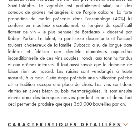
Saint-Estèphe. Le vignoble est parfaitement situé, sur des 
coteaux de graves mélangées à de l'argile calcaire. La forte 
proportion de merlot présente dans l'assemblage (40%) lui 
confère un moelleux exceptionnel, à l'origine du qualificatif 
flatteur de vin « le plus sensuel de Bordeaux » décerné par 
Robert Parker. Le talent, la gentillesse désarmante et l'accueil 
toujours chaleureux de la famille Duboscq a su de longue date 
fédérer et fidéliser une clientèle d'amateurs aujourd'hui 
inconditionnelle de ces vins souples, ronds, aux tannins fondus 
et aux arômes intenses. Il faut aussi savoir que le domaine ne 
laisse rien au hasard. Les raisins sont vendangés à haute 
maturité, à la main. Cette étape précède une vinification précise 
où la tradition occupe une place de choix. Les vins sont donc 
vinifiés en cuves béton ou bois thermorégulées. Ils sont ensuite 
élevés dans des barriques neuves pendant un an et demi. Tout 
ceci permet de produire quelques 360 000 bouteilles par an.
CARACTERISTIQUES DÉTAILLÉES