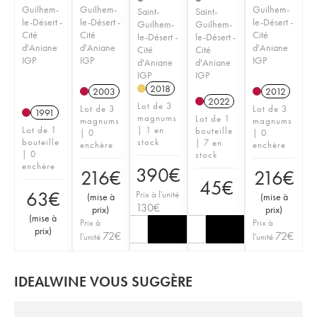
Guilhem-
Guilhem-
Guilhem-
Saint-
Saint-
le-Désert -
le-Désert -
le-Désert -
Guilhem-
Guilhem-
Cité
Cité
Cité
le-Désert -
le-Désert -
d'Aniane
d'Aniane
d'Aniane
Cité
Cité
IGP
IGP
IGP
d'Aniane
d'Aniane
IGP
IGP
2018
2003
2012
2022
Lot de 3
Lot de 3
Lot de 3
1991
magnums
Lot de 1
magnums
magnums
Lot de 1
| 1 en
bouteille
| 0
| 0
bouteille
stock
| 7 en
enchère
enchère
| 0
stock
enchère
390
€
216
€
216
€
45
€
63
€
Prix à l'unité
(
mise à
(
mise à
130
€
prix
)
prix
)
(
mise à
Prix à
Prix à
prix
)
72
€
72
€
l'unité
l'unité
IDEALWINE VOUS SUGGÈRE