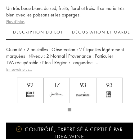
Un très beau blanc du sud, fruité, floral et frais. Il se marie très
bien avec les poissons et les asperges.
Plus d'infos
DESCRIPTION DU LOT
DÉGUSTATION ET GARDE
Quantité :
2 bouteilles
Observation :
2 Étiquettes légèrement
marquées
Niveau :
2
Normal
Provenance :
particulier
TVA récupérable :
non
Région :
Languedoc
Appellation :
Saint-Guilhem-le-Désert - Cité d'Aniane
En savoir plus...
Propriétaire :
Famille Guibert de La Vaissière
92
17
93
93
CONTRÔLÉ, EXPERTISÉ & CERTIFIÉ PAR
IDEALWINE