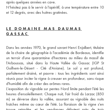
après quelques années en cave. 
N’hésitez pas à le servir à l’apéritif, à une température entre 10 
et 12 degrés, avec des huitres gratinées. 
LE DOMAINE MAS DAUMAS
GASSAC
Dans les années 1970, le grand savant Henri Enjalbert, titulaire 
de la chaire de géographie à l'académie de Bordeaux, identifie 
un terroir d'une quarantaine d'hectares au milieu du massif de 
l'Arboussas, situé dans la Haute Vallée du Gassac (IGP St 
Guilhem-le-Désert - Cité d'Aniane). Le sol y est profond, 
parfaitement drainé, et pauvre : tous les ingrédients sont ainsi 
réunis pour inciter la vigne à creuser en profondeur, sans risque 
d'humidité afin de créer des arômes rares. 
L'exposition du vignoble sur pentes Nord limite pendant l'été les 
heures d'ensoleillement. Chaque nuit, l'air froid du Larzac (850 
m) se déverse dans la vallée, assurant au vignoble des nuits 
fraîches même au cœur de l'été. La floraison de la vigne s'en 
trouve retardée, et les vendanges débutent près de trois 