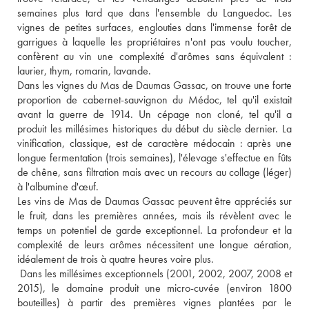
semaines plus tard que dans l'ensemble du Languedoc. Les 
vignes de petites surfaces, englouties dans l'immense forêt de 
garrigues à laquelle les propriétaires n'ont pas voulu toucher, 
confèrent au vin une complexité d'arômes sans équivalent : 
laurier, thym, romarin, lavande. 
Dans les vignes du Mas de Daumas Gassac, on trouve une forte 
proportion de cabernet-sauvignon du Médoc, tel qu'il existait 
avant la guerre de 1914. Un cépage non cloné, tel qu'il a 
produit les millésimes historiques du début du siècle dernier. La 
vinification, classique, est de caractère médocain : après une 
longue fermentation (trois semaines), l'élevage s'effectue en fûts 
de chêne, sans filtration mais avec un recours au collage (léger) 
à l'albumine d'œuf. 
Les vins de Mas de Daumas Gassac peuvent être appréciés sur 
le fruit, dans les premières années, mais ils révèlent avec le 
temps un potentiel de garde exceptionnel. La profondeur et la 
complexité de leurs arômes nécessitent une longue aération, 
idéalement de trois à quatre heures voire plus.
 Dans les millésimes exceptionnels (2001, 2002, 2007, 2008 et 
2015), le domaine produit une micro-cuvée (environ 1800 
bouteilles) à partir des premières vignes plantées par le 