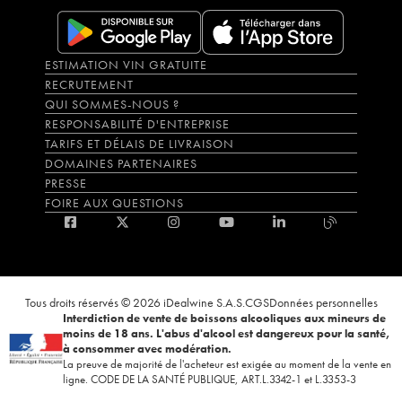
ESTIMATION VIN GRATUITE
RECRUTEMENT
QUI SOMMES-NOUS ?
RESPONSABILITÉ D'ENTREPRISE
TARIFS ET DÉLAIS DE LIVRAISON
DOMAINES PARTENAIRES
PRESSE
FOIRE AUX QUESTIONS
Tous droits réservés © 2026 iDealwine S.A.S.
CGS
Données personnelles
Interdiction de vente de boissons alcooliques aux mineurs de
moins de 18 ans. L'abus d'alcool est dangereux pour la santé,
à consommer avec modération.
La preuve de majorité de l'acheteur est exigée au moment de la vente en
ligne. CODE DE LA SANTÉ PUBLIQUE, ART.L.3342-1 et L.3353-3