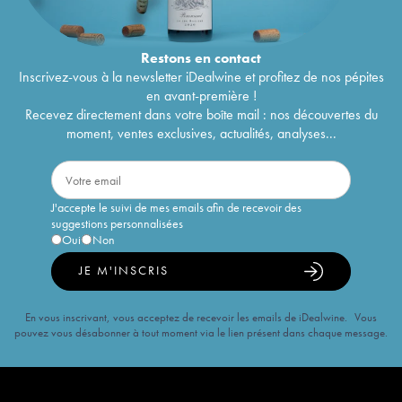
Restons en
contact
Inscrivez-vous à la newsletter iDealwine et profitez de nos pépites
en avant-première !
Recevez directement dans votre boîte mail : nos découvertes du
moment, ventes exclusives, actualités, analyses...
J'accepte le suivi de mes emails afin de recevoir des
suggestions personnalisées
Oui
Non
JE M'INSCRIS
En vous inscrivant, vous acceptez de recevoir les emails de iDealwine. Vous
pouvez vous désabonner à tout moment via le lien présent dans chaque message.