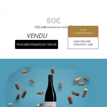
80
€
100,64
€
commission incluse
VOIR
VENDU
L'HISTORIQUE
MISE À PRIX:
80
€
VINS IDENTIQUES EN VENTE
ESTIMATION:
100
€