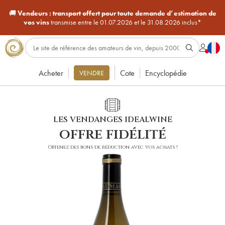
🚚
Vendeurs :
transport offert pour toute demande d’estimation de
vos vins
transmise entre le 01.07.2026 et le 31.08.2026 inclus*
Acheter
Cote
Encyclopédie
VENDRE
LES VENDANGES IDEALWINE
offre fidélité
Obtenez des bons de réduction avec vos achats !