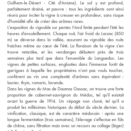
Guilhem-le-Désert - Cité d'Aniane). Le sol y est profond, 
parfaitement drainé, et pauvre : tous les ingrédients sont ainsi 
réunis pour inciter la vigne à creuser en profondeur, sans risque 
d'humidité afin de créer des arômes rares. 
L'exposition du vignoble sur pentes Nord limite pendant l'été les 
heures d'ensoleillement. Chaque nuit, l'air froid du Larzac (850 
m) se déverse dans la vallée, assurant au vignoble des nuits 
fraîches même au cœur de l'été. La floraison de la vigne s'en 
trouve retardée, et les vendanges débutent près de trois 
semaines plus tard que dans l'ensemble du Languedoc. Les 
vignes de petites surfaces, englouties dans l'immense forêt de 
garrigues à laquelle les propriétaires n'ont pas voulu toucher, 
confèrent au vin une complexité d'arômes sans équivalent : 
laurier, thym, romarin, lavande. 
Dans les vignes du Mas de Daumas Gassac, on trouve une forte 
proportion de cabernet-sauvignon du Médoc, tel qu'il existait 
avant la guerre de 1914. Un cépage non cloné, tel qu'il a 
produit les millésimes historiques du début du siècle dernier. La 
vinification, classique, est de caractère médocain : après une 
longue fermentation (trois semaines), l'élevage s'effectue en fûts 
de chêne, sans filtration mais avec un recours au collage (léger) 