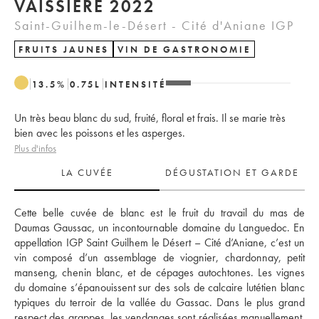
VAISSIÈRE 2022
Saint-Guilhem-le-Désert - Cité d'Aniane IGP
FRUITS JAUNES
VIN DE GASTRONOMIE
13.5
%
0.75
L
INTENSITÉ
Un très beau blanc du sud, fruité, floral et frais. Il se marie très
bien avec les poissons et les asperges.
Plus d'infos
LA CUVÉE
DÉGUSTATION ET GARDE
Cette belle cuvée de blanc est le fruit du travail du mas de 
Daumas Gaussac, un incontournable domaine du Languedoc. En 
appellation IGP Saint Guilhem le Désert – Cité d’Aniane, c’est un 
vin composé d’un assemblage de viognier, chardonnay, petit 
manseng, chenin blanc, et de cépages autochtones. Les vignes 
du domaine s’épanouissent sur des sols de calcaire lutétien blanc 
typiques du terroir de la vallée du Gassac. Dans le plus grand 
respect des grappes, les vendanges sont réalisées manuellement, 