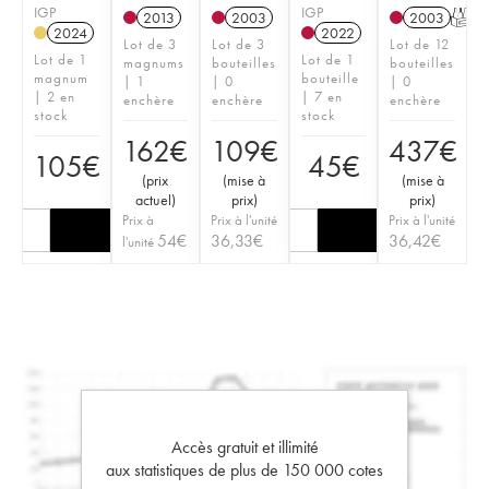
IGP
IGP
2013
2003
2003
T
2024
2022
Lot de 3
Lot de 3
Lot de 12
Lot de 1
Lot de 1
magnums
bouteilles
bouteilles
magnum
bouteille
| 1
| 0
| 0
| 2 en
| 7 en
enchère
enchère
enchère
stock
stock
162
€
109
€
437
€
105
€
45
€
(
prix
(
mise à
(
mise à
actuel
)
prix
)
prix
)
Prix à
Prix à l'unité
Prix à l'unité
54
€
36,33
€
36,42
€
l'unité
Accès gratuit et illimité
aux statistiques de plus de 150 000 cotes