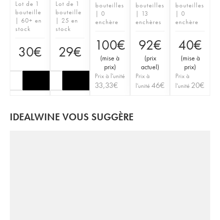
Lot de 1
Lot de 1
bouteilles
bouteilles
bouteilles
bouteille
bouteille
| 0
| 13
| 0
| 60+ en
| 25 en
enchère
enchères
enchère
stock
stock
100
€
92
€
40
€
30
€
29
€
(
mise à
(
prix
(
mise à
prix
)
actuel
)
prix
)
Prix à l'unité
Prix à
Prix à
33,33
€
46
€
20
€
l'unité
l'unité
IDEALWINE VOUS SUGGÈRE