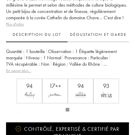
millésime le permet et selon des méthodes de culture biologiques.
Un petit bijou de concentration et de finesse, régulièrement
comparée à la cuvée Cathelin du domaine Chave… C'est dire !
Plus d'infos
DESCRIPTION DU LOT
DÉGUSTATION ET GARDE
Quantité :
1 bouteille
Observation :
1 Étiquette légèrement
marquée
Niveau :
1
Normal
Provenance :
particulier
TVA récupérable :
non
Région :
Vallée du Rhône
Appellation :
Crozes-Hermitage
Propriétaire :
Domaine Graillot
En savoir plus...
94
17++
94
93
CONTRÔLÉ, EXPERTISÉ & CERTIFIÉ PAR