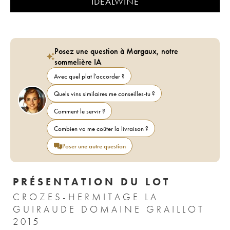
IDEALWINE
Posez une question à Margaux, notre
sommelière IA
Avec quel plat l'accorder ?
Quels vins similaires me conseilles-tu ?
Comment le servir ?
Combien va me coûter la livraison ?
Poser une autre question
PRÉSENTATION DU LOT
CROZES-HERMITAGE LA
GUIRAUDE DOMAINE GRAILLOT
2015