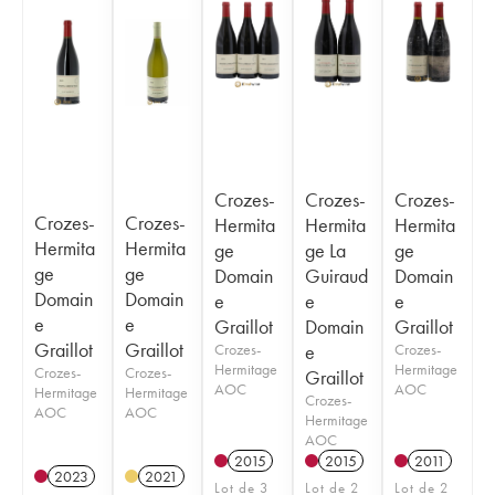
Crozes-
Crozes-
Crozes-
Crozes-
Crozes-
Hermita
Hermita
Hermita
Hermita
Hermita
ge
ge La
ge
ge
ge
Domain
Guiraud
Domain
Domain
Domain
e
e
e
e
e
Graillot
Domain
Graillot
Graillot
Graillot
Crozes-
e
Crozes-
Hermitage
Hermitage
Crozes-
Crozes-
Graillot
AOC
AOC
Hermitage
Hermitage
Crozes-
AOC
AOC
Hermitage
AOC
2015
2015
2011
2023
2021
Lot de 3
Lot de 2
Lot de 2