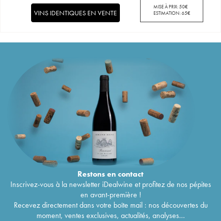
MISE À PRIX:
50
€
VINS IDENTIQUES EN VENTE
ESTIMATION:
65
€
Restons en
contact
Inscrivez-vous à la newsletter iDealwine et profitez de nos pépites
en avant-première !
Recevez directement dans votre boîte mail : nos découvertes du
moment, ventes exclusives, actualités, analyses...