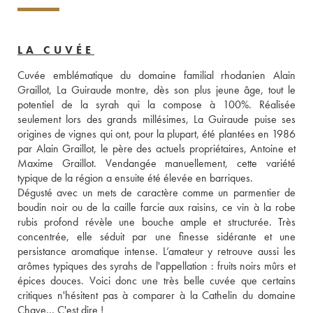
LA CUVÉE
Cuvée emblématique du domaine familial rhodanien Alain 
Graillot, La Guiraude montre, dès son plus jeune âge, tout le 
potentiel de la syrah qui la compose à 100%. Réalisée 
seulement lors des grands millésimes, La Guiraude puise ses 
origines de vignes qui ont, pour la plupart, été plantées en 1986 
par Alain Graillot, le père des actuels propriétaires, Antoine et 
Maxime Graillot. Vendangée manuellement, cette variété 
typique de la région a ensuite été élevée en barriques. 
Dégusté avec un mets de caractère comme un parmentier de 
boudin noir ou de la caille farcie aux raisins, ce vin à la robe 
rubis profond révèle une bouche ample et structurée. Très 
concentrée, elle séduit par une finesse sidérante et une 
persistance aromatique intense. L’amateur y retrouve aussi les 
arômes typiques des syrahs de l'appellation : fruits noirs mûrs et 
épices douces. Voici donc une très belle cuvée que certains 
critiques n'hésitent pas à comparer à la Cathelin du domaine 
Chave… C'est dire !