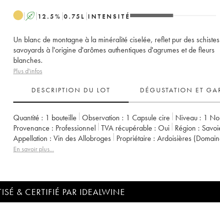
A
12.5
%
0.75
L
INTENSITÉ
Un blanc de montagne à la minéralité ciselée, reflet pur des schistes
savoyards à l'origine d'arômes authentiques d'agrumes et de fleurs
blanches.
Plus d'infos
DESCRIPTION DU LOT
DÉGUSTATION ET GA
Quantité :
1 bouteille
Observation :
1 Capsule cire
Niveau :
1
No
Provenance :
professionnel
TVA récupérable :
oui
Région :
Savoi
Appellation :
Vin des Allobroges
Propriétaire :
Ardoisières (Domai
En savoir plus...
ISÉ & CERTIFIÉ PAR IDEALWINE