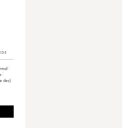
RDE
rmal
e
ne des)