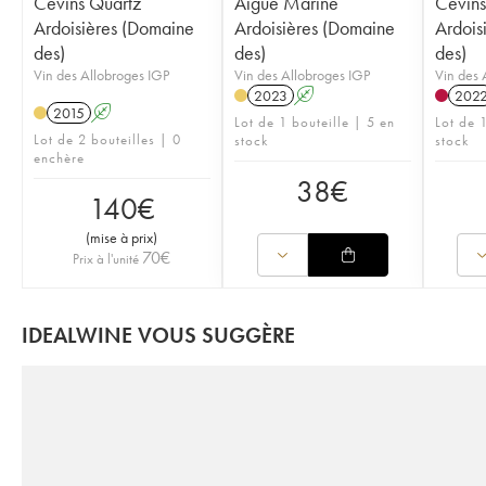
Cevins Quartz
Aigue Marine
Cevins
Ardoisières (Domaine
Ardoisières (Domaine
Ardois
des)
des)
des)
Vin des Allobroges IGP
Vin des Allobroges IGP
Vin des 
2023
A
202
2015
A
Lot de 1 bouteille | 5 en
Lot de 
Lot de 2 bouteilles | 0
stock
stock
enchère
38
€
140
€
(
mise à prix
)
70
€
Prix à l'unité
IDEALWINE VOUS SUGGÈRE