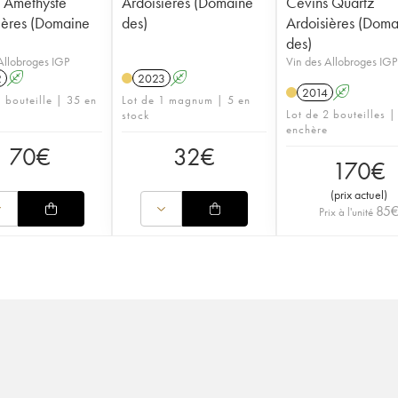
 Améthyste
Ardoisières (Domaine
Cevins Quartz
ières (Domaine
des)
Ardoisières (Doma
des)
Allobroges IGP
Vin des Allobroges IGP
2
A
2023
A
2014
A
1 bouteille | 35 en
Lot de 1 magnum | 5 en
Lot de 2 bouteilles |
stock
enchère
70
€
32
€
170
€
(
prix actuel
)
85
Prix à l'unité