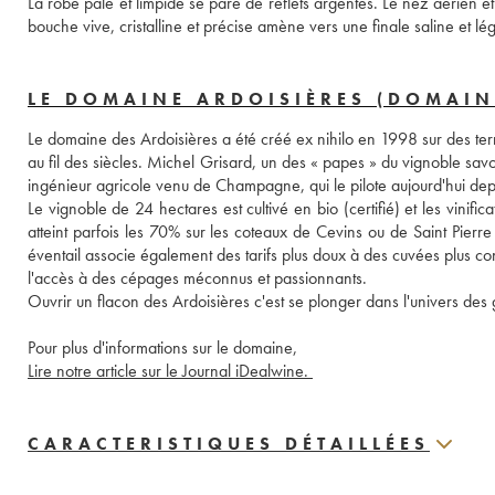
La robe pâle et limpide se pare de reflets argentés. Le nez aérien et 
bouche vive, cristalline et précise amène vers une finale saline et l
LE DOMAINE ARDOISIÈRES (DOMAIN
Le domaine des Ardoisières a été créé ex nihilo en 1998 sur des terr
au fil des siècles. Michel Grisard, un des « papes » du vignoble sav
ingénieur agricole venu de Champagne, qui le pilote aujourd'hui de
Le vignoble de 24 hectares est cultivé en bio (certifié) et les vinifi
atteint parfois les 70% sur les coteaux de Cevins ou de Saint Pierre 
éventail associe également des tarifs plus doux à des cuvées plus conf
l'accès à des cépages méconnus et passionnants. 
Ouvrir un flacon des Ardoisières c'est se plonger dans l'univers des 
Pour plus d'informations sur le domaine, 
Lire notre article sur le Journal iDealwine. 
CARACTERISTIQUES DÉTAILLÉES