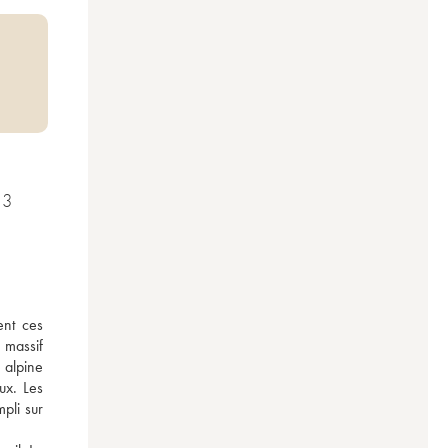
23
nt ces 
massif 
 alpine 
x. Les 
li sur 