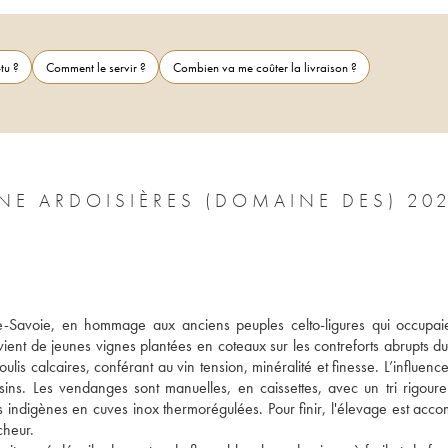
tu ?
Comment le servir ?
Combien va me coûter la livraison ?
NE ARDOISIÈRES (DOMAINE DES) 20
te-Savoie, en hommage aux anciens peuples celto-ligures qui occupaie
t de jeunes vignes plantées en coteaux sur les contreforts abrupts du 
lis calcaires, conférant au vin tension, minéralité et finesse. L’influence
isins. Les vendanges sont manuelles, en caissettes, avec un tri rigoureu
ndigènes en cuves inox thermorégulées. Pour finir, l'élevage est accomp
cheur. 