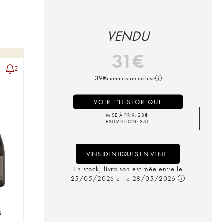
VENDU
31
€
2
39
€
commission incluse
VOIR L'HISTORIQUE
MISE À PRIX:
28
€
ESTIMATION:
35
€
VINS IDENTIQUES EN VENTE
En stock, livraison estimée entre le
25/05/2026 et le 28/05/2026
s