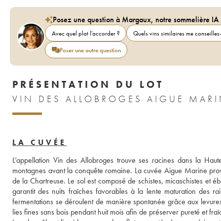
Posez une question à Margaux, notre sommelière IA
Avec quel plat l'accorder ?
Quels vins similaires me conseilles-
Poser une autre question
PRÉSENTATION DU LOT
VIN DES ALLOBROGES AIGUE MARI
LA CUVÉE
L’appellation Vin des Allobroges trouve ses racines dans la Hau
montagnes avant la conquête romaine. La cuvée Aigue Marine provien
de la Chartreuse. Le sol est composé de schistes, micaschistes et ébou
garantit des nuits fraîches favorables à la lente maturation des ra
fermentations se déroulent de manière spontanée grâce aux levures i
lies fines sans bois pendant huit mois afin de préserver pureté et fraî