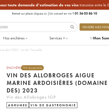
 pour toute demande d’estimation de vos vins
transmise entre le 
Retrait sur place
cliquez ici
|
Un conseil en vin ?
01 56 05 86 10
VENDRE MES VINS
Nos enchères
Services +
✨
Mon Som
ne des) 2023 - Lot de 1 bouteille
ENCHÈRE
TVA récupérable
VIN DES ALLOBROGES AIGUE
MARINE ARDOISIÈRES (DOMAINE
DES) 2023
Vin des Allobroges IGP
AGRUMES
VIN DE GASTRONOMIE