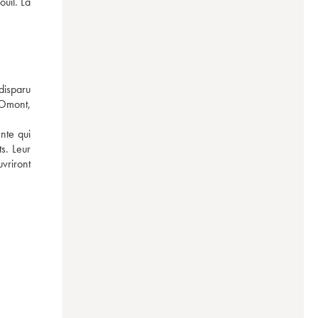
uil. La 
isparu 
Omont, 
nte qui 
s. Leur 
vriront 