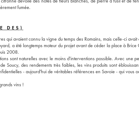
citronné dévoile des notes de fleurs blanches, de pierre à fusil et de feno
égèrement fumée.
E DES)
es qui avaient connu la vigne du temps des Romains, mais celle-ci avait d
oyard, a été longtemps moteur du projet avant de céder la place à Brice 
puis 2008. 
cations sont naturelles avec le moins d'interventions possible. Avec une pe
de Soucy, des rendements très faibles, les vins produits sont éblouissant
identielles - aujourd'hui de véritables références en Savoie - qui vous ou
grands vins ! 