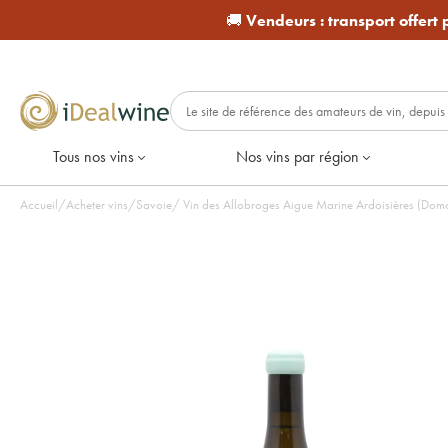
🚚
Vendeurs :
transport offert
Tous nos vins
Nos vins par région
Accueil
/
Acheter vins
/
Savoie
/
Vin des Allobroges Aigue Marine Ardoisières (Domai