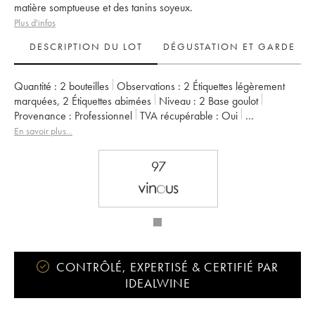
matière somptueuse et des tanins soyeux.
Plus d'infos
DESCRIPTION DU LOT
DÉGUSTATION ET GARDE
Quantité :
2 bouteilles
Observations :
2 Étiquettes légèrement
marquées
,
2 Étiquettes abimées
Niveau :
2
Base goulot
Provenance :
professionnel
TVA récupérable :
oui
Région :
Bordeaux
Appellation :
Pessac-Léognan
En savoir plus...
Classement :
Cru Classé de Graves
Propriétaire :
Famille Cathiard
97
CONTRÔLÉ, EXPERTISÉ & CERTIFIÉ PAR
IDEALWINE