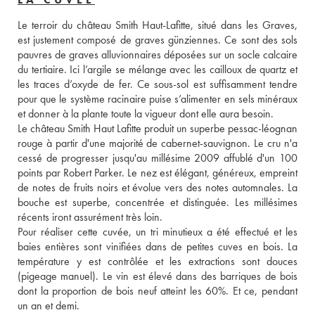
Le terroir du château Smith Haut-Lafitte, situé dans les Graves, 
est justement composé de graves günziennes. Ce sont des sols 
pauvres de graves alluvionnaires déposées sur un socle calcaire 
du tertiaire. Ici l’argile se mélange avec les cailloux de quartz et 
les traces d’oxyde de fer. Ce sous-sol est suffisamment tendre 
pour que le système racinaire puise s’alimenter en sels minéraux 
et donner à la plante toute la vigueur dont elle aura besoin. 
Le château Smith Haut Lafitte produit un superbe pessac-léognan 
rouge à partir d'une majorité de cabernet-sauvignon. Le cru n'a 
cessé de progresser jusqu'au millésime 2009 affublé d'un 100 
points par Robert Parker. Le nez est élégant, généreux, empreint 
de notes de fruits noirs et évolue vers des notes automnales. La 
bouche est superbe, concentrée et distinguée. Les millésimes 
récents iront assurément très loin. 
Pour réaliser cette cuvée, un tri minutieux a été effectué et les 
baies entières sont vinifiées dans de petites cuves en bois. La 
température y est contrôlée et les extractions sont douces 
(pigeage manuel). Le vin est élevé dans des barriques de bois 
dont la proportion de bois neuf atteint les 60%. Et ce, pendant 
un an et demi.