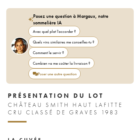
Posez une question à Margaux, notre
sommelière IA
Avec quel plat l'accorder ?
Quels vins similaires me conseilles-tu ?
Comment le servir ?
Combien va me coûter la livraison ?
Poser une autre question
PRÉSENTATION DU LOT
CHÂTEAU SMITH HAUT LAFITTE
CRU CLASSÉ DE GRAVES 1983
LA CUVÉE