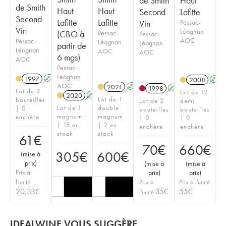
de Smith
Haut
de Smith
Haut
Haut
Second
Lafitte
Second
Lafitte
Lafitte
Vin
Pessac-
Vin
Léognan
(CBO à
Pessac-
Pessac-
AOC
Pessac-
Léognan
Léognan
partir de
Léognan
AOC
AOC
6 mgs)
AOC
Pessac-
Léognan
1997
A
2008
A
AOC
2021
A
T
1998
A
Lot de 3
Lot de 12
2020
A
T
Lot de 1
bouteilles
Lot de 2
demi
Lot de 1
double
| 0
bouteilles
bouteilles
magnum
magnum
enchère
| 0
| 0
| 15 en
| 2 en
enchère
enchère
stock
stock
61
€
70
€
660
€
305
€
600
€
(
mise à
prix
)
(
mise à
(
mise à
Prix à
prix
)
prix
)
l'unité
Prix à
Prix à l'unité
20,33
€
35
€
55
€
l'unité
IDEALWINE VOUS SUGGÈRE