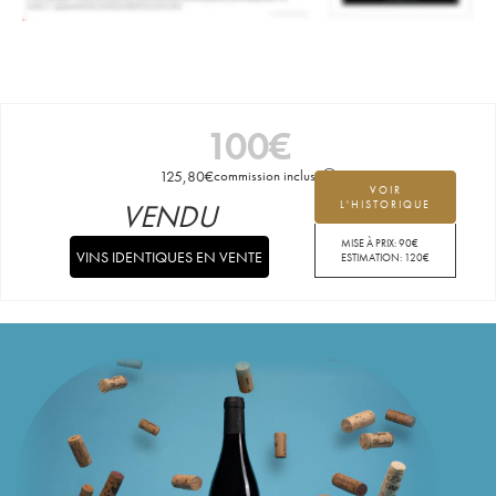
100
€
125,80
€
commission incluse
VOIR
VENDU
L'HISTORIQUE
MISE À PRIX:
90
€
VINS IDENTIQUES EN VENTE
ESTIMATION:
120
€