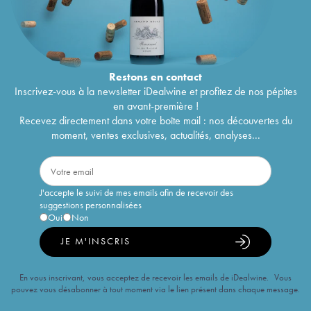
Restons en
contact
Inscrivez-vous à la newsletter iDealwine et profitez de nos pépites
en avant-première !
Recevez directement dans votre boîte mail : nos découvertes du
moment, ventes exclusives, actualités, analyses...
J'accepte le suivi de mes emails afin de recevoir des
suggestions personnalisées
Oui
Non
JE M'INSCRIS
En vous inscrivant, vous acceptez de recevoir les emails de iDealwine. Vous
pouvez vous désabonner à tout moment via le lien présent dans chaque message.