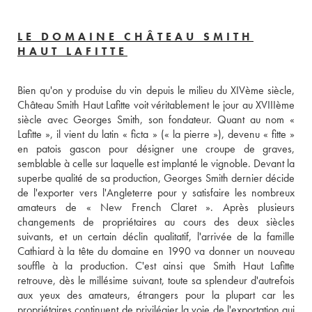
LE DOMAINE CHÂTEAU SMITH
HAUT LAFITTE
Bien qu'on y produise du vin depuis le milieu du XIVème siècle, 
Château Smith Haut Lafitte voit véritablement le jour au XVIIIème 
siècle avec Georges Smith, son fondateur. Quant au nom « 
Lafitte », il vient du latin « ficta » (« la pierre »), devenu « fitte » 
en patois gascon pour désigner une croupe de graves, 
semblable à celle sur laquelle est implanté le vignoble. Devant la 
superbe qualité de sa production, Georges Smith dernier décide 
de l'exporter vers l'Angleterre pour y satisfaire les nombreux 
amateurs de « New French Claret ». Après plusieurs 
changements de propriétaires au cours des deux siècles 
suivants, et un certain déclin qualitatif, l'arrivée de la famille 
Cathiard à la tête du domaine en 1990 va donner un nouveau 
souffle à la production. C'est ainsi que Smith Haut Lafitte 
retrouve, dès le millésime suivant, toute sa splendeur d'autrefois 
aux yeux des amateurs, étrangers pour la plupart car les 
propriétaires continuent de privilégier la voie de l'exportation qui 