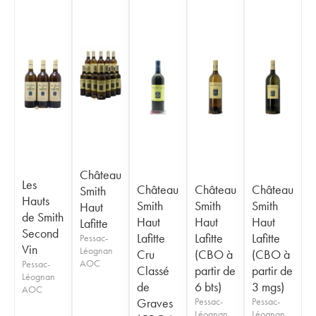
Château
Les
Château
Château
Château
Smith
Hauts
Smith
Smith
Smith
Haut
de Smith
Haut
Haut
Haut
Lafitte
Second
Lafitte
Lafitte
Lafitte
Pessac-
Vin
Léognan
Cru
(CBO à
(CBO à
AOC
Pessac-
Classé
partir de
partir de
Léognan
de
6 bts)
3 mgs)
AOC
Graves
Pessac-
Pessac-
Léognan
Léognan