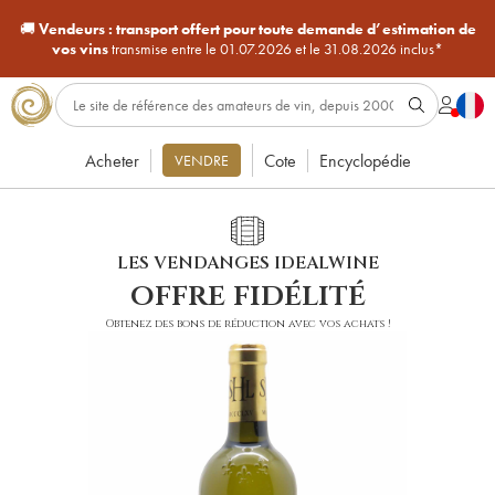
🚚
Vendeurs :
transport offert pour toute demande d’estimation de
vos vins
transmise entre le 01.07.2026 et le 31.08.2026 inclus*
Acheter
Cote
Encyclopédie
VENDRE
LES VENDANGES IDEALWINE
offre fidélité
Obtenez des bons de réduction avec vos achats !