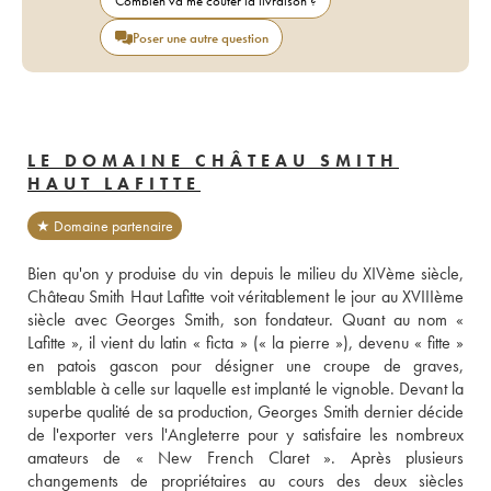
Combien va me coûter la livraison ?
Poser une autre question
LE DOMAINE CHÂTEAU SMITH
HAUT LAFITTE
★ Domaine partenaire
Bien qu'on y produise du vin depuis le milieu du XIVème siècle, 
Château Smith Haut Lafitte voit véritablement le jour au XVIIIème 
siècle avec Georges Smith, son fondateur. Quant au nom « 
Lafitte », il vient du latin « ficta » (« la pierre »), devenu « fitte » 
en patois gascon pour désigner une croupe de graves, 
semblable à celle sur laquelle est implanté le vignoble. Devant la 
superbe qualité de sa production, Georges Smith dernier décide 
de l'exporter vers l'Angleterre pour y satisfaire les nombreux 
amateurs de « New French Claret ». Après plusieurs 
changements de propriétaires au cours des deux siècles 