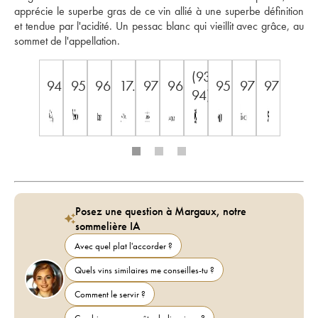
apprécie le superbe gras de ce vin allié à une superbe définition 
et tendue par l'acidité. Un pessac blanc qui vieillit avec grâce, au 
sommet de l'appellation.
(93-
94
95
96
17.5
97
96
95
97
97
94)
Posez une question à Margaux, notre
sommelière IA
Avec quel plat l'accorder ?
Quels vins similaires me conseilles-tu ?
Comment le servir ?