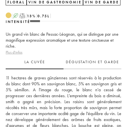
FLORAL
VIN DE GASTRONOMIE
VIN DE GARDE
A
T
13
%
0.75
L
INTENSITÉ
Un grand vin blanc de Pessac-Léognan, qui se distingue par une
magnifique expression aromatique et une texture onctueuse et
riche.
Plus d'infos
LA CUVÉE
DÉGUSTATION ET GARDE
11 hectares de graves günziennes sont réservés à la production 
du blanc dont 90% en sauvignon blanc, 5% en sauvignon gris et 
5% sémillon. A l'image du rouge, le blanc n'a cessé de 
progresser ces dernières années. L'empreinte du bois a diminué, 
smith a gagné en précision. Les raisins sont généralement 
récoltés très mûrs, mais la forte proportion de sauvignon permet 
de conserver une importante acdité gage de l'équilibre du vin. Le 
nez développe généralement des arômes de fruits exotiques, 
d'agrumes et de fleurs blanches. La bouche est pleine, on 