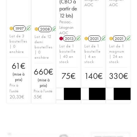
(CBO à
AOC
AOC
partir de
12 bts)
Pessac-
Léognan
1997
A
2008
A
T
AOC
Lot de 3
Lot de 12
2013
A
T
2021
A
T
2021
A
bouteilles
demi
Lot de 1
Lot de 1
Lot de 1
| 0
bouteilles
bouteille
bouteille
magnum
enchère
| 0
| 40 en
| 4 en
| 24 en
enchère
stock
stock
stock
61
€
660
€
75
€
140
€
330
€
(
mise à
prix
)
(
mise à
Prix à
prix
)
l'unité
Prix à l'unité
20,33
€
55
€