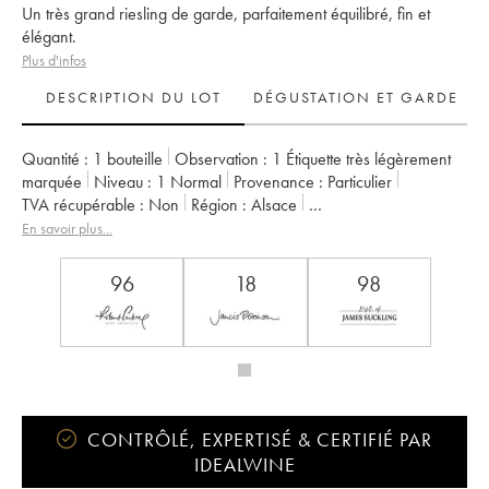
Un très grand riesling de garde, parfaitement équilibré, fin et
élégant.
Plus d'infos
DESCRIPTION DU LOT
DÉGUSTATION ET GARDE
Quantité :
1 bouteille
Observation :
1 Étiquette très légèrement
marquée
Niveau :
1
Normal
Provenance :
particulier
TVA récupérable :
non
Région :
Alsace
Appellation :
Alsace Riesling
Classement :
Grand Cru
En savoir plus...
Propriétaire :
Zind-Humbrecht (Domaine)
96
18
98
CONTRÔLÉ, EXPERTISÉ & CERTIFIÉ PAR
IDEALWINE