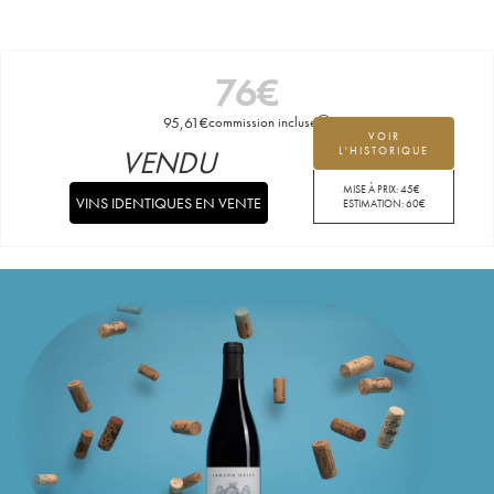
76
€
95,61
€
commission incluse
VOIR
VENDU
L'HISTORIQUE
MISE À PRIX:
45
€
VINS IDENTIQUES EN VENTE
ESTIMATION:
60
€