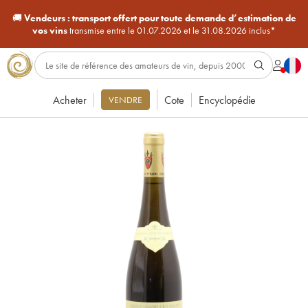
🚚
Vendeurs :
transport offert pour toute demande d’estimation de
vos vins
transmise entre le 01.07.2026 et le 31.08.2026 inclus*
Acheter
Cote
Encyclopédie
VENDRE