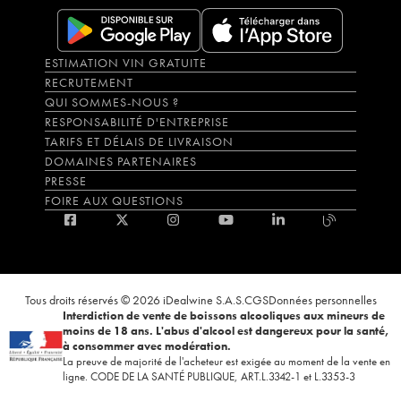
ESTIMATION VIN GRATUITE
RECRUTEMENT
QUI SOMMES-NOUS ?
RESPONSABILITÉ D'ENTREPRISE
TARIFS ET DÉLAIS DE LIVRAISON
DOMAINES PARTENAIRES
PRESSE
FOIRE AUX QUESTIONS
Tous droits réservés © 2026 iDealwine S.A.S.
CGS
Données personnelles
Interdiction de vente de boissons alcooliques aux mineurs de
moins de 18 ans. L'abus d'alcool est dangereux pour la santé,
à consommer avec modération.
La preuve de majorité de l'acheteur est exigée au moment de la vente en
ligne. CODE DE LA SANTÉ PUBLIQUE, ART.L.3342-1 et L.3353-3