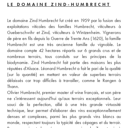
LE DOMAINE ZIND-HUMBRECHT
Le domaine Zind Humbrecht fut créé en 1959 par la fusion des 
exploitations viticoles des familles Humbrecht, viticulteurs à 
Gueberschwihr et Zind, viticulteurs à Wintzenheim. Vignerons 
de père en fils depuis la Guerre de Trente Ans (1620), la famille 
Humbrecht est une très ancienne famille du vignoble. Le 
domaine compte 42 hectares répartis sur 6 grands crus et de 
nombreux terroirs, tous conduits sur les principes de la 
biodynamie. Zind Humbrecht fait partie des maisons les plus 
réputées d'Alsace. Léonard Humbrecht a fait le pari de la qualité 
(sur la quantité) en mettant en valeur de superbes terroirs 
délaissés car trop difficiles à travailler, comme le Rangen à 
Thann. 
Olivier Humbrecht, premier master of wine français, et son père 
ne s'intéressent aujourd'hui qu'aux terroirs exceptionnels. Leur 
souci de la perfection, allié à une très grande virtuosité 
technique, leur permet d'élaborer des vins exceptionnellement 
denses et complexes, parmi les plus grands vins blancs au 
monde, respectant toujours la typicité des cépages et du terroir. 