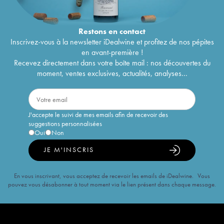
Restons en
contact
Inscrivez-vous à la newsletter iDealwine et profitez de nos pépites
en avant-première !
Recevez directement dans votre boîte mail : nos découvertes du
moment, ventes exclusives, actualités, analyses...
J'accepte le suivi de mes emails afin de recevoir des
suggestions personnalisées
Oui
Non
JE M'INSCRIS
En vous inscrivant, vous acceptez de recevoir les emails de iDealwine. Vous
pouvez vous désabonner à tout moment via le lien présent dans chaque message.