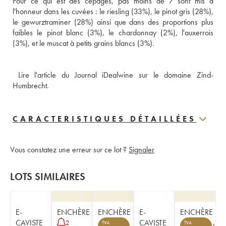
Pour ce qui est des cépages, pas moins de 7 sont mis à 
l'honneur dans les cuvées : le riesling (33%), le pinot gris (28%), 
le gewurztraminer (28%) ainsi que dans des proportions plus 
faibles le pinot blanc (3%), le chardonnay (2%), l'auxerrois 
(3%), et le muscat à petits grains blancs (3%).
 Lire l'article du Journal iDealwine sur le domaine Zind-
Humbrecht.
CARACTERISTIQUES DÉTAILLÉES
Vous constatez une erreur sur ce lot ?
Signaler
LOTS SIMILAIRES
E-
ENCHÈRE
ENCHÈRE
E-
ENCHÈRE
CAVISTE
CAVISTE
2
TVA
TVA