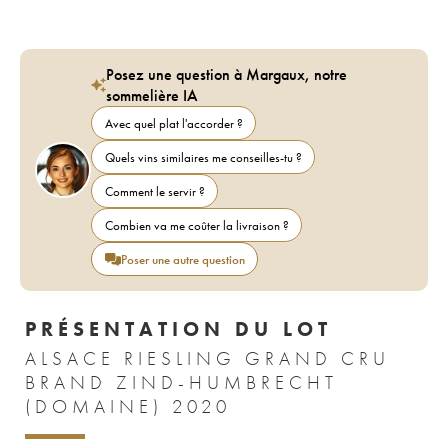
Posez une question à Margaux, notre
sommelière IA
Avec quel plat l'accorder ?
Quels vins similaires me conseilles-tu ?
Comment le servir ?
Combien va me coûter la livraison ?
Poser une autre question
PRÉSENTATION DU LOT
ALSACE RIESLING GRAND CRU
BRAND ZIND-HUMBRECHT
(DOMAINE) 2020