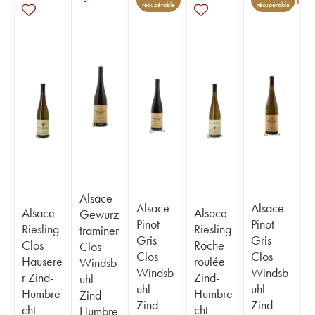
1
récupérable
récupérable
Alsace
Alsace
Alsace
Alsace
Alsace
Gewurz
Pinot
Pinot
Riesling
Riesling
traminer
Gris
Gris
Clos
Roche
Clos
Clos
Clos
Hausere
roulée
Windsb
Windsb
Windsb
r Zind-
Zind-
uhl
uhl
uhl
Humbre
Humbre
Zind-
Zind-
Zind-
cht
cht
Humbre