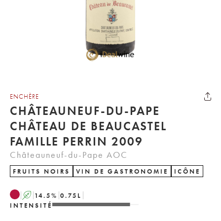
ENCHÈRE
CHÂTEAUNEUF-DU-PAPE
CHÂTEAU DE BEAUCASTEL
FAMILLE PERRIN 2009
Châteauneuf-du-Pape AOC
FRUITS NOIRS
VIN DE GASTRONOMIE
ICÔNE
A
14.5
%
0.75
L
INTENSITÉ