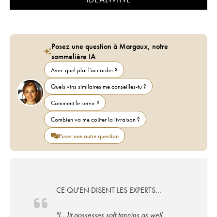
Posez une question à Margaux, notre
sommelière IA
Avec quel plat l'accorder ?
Quels vins similaires me conseilles-tu ?
Comment le servir ?
Combien va me coûter la livraison ?
Poser une autre question
CE QU'EN DISENT LES EXPERTS...
"(...)it possesses soft tannins as well