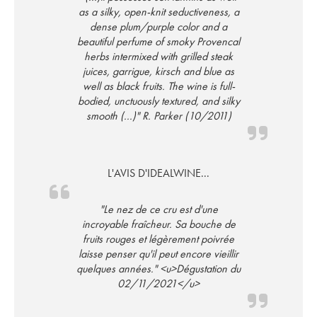
as a silky, open-knit seductiveness, a
dense plum/purple color and a
beautiful perfume of smoky Provencal
herbs intermixed with grilled steak
juices, garrigue, kirsch and blue as
well as black fruits. The wine is full-
bodied, unctuously textured, and silky
smooth (...)" R. Parker (10/2011)
L'AVIS D'IDEALWINE...
"Le nez de ce cru est d'une
incroyable fraîcheur. Sa bouche de
fruits rouges et légèrement poivrée
laisse penser qu'il peut encore vieillir
quelques années." <u>Dégustation du
02/11/2021</u>