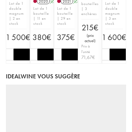
2020
A
T
2021
A
T
Lot de 1
Lot de 1
bouteilles
double
Lot de 1
Lot de 1
double
| 3
magnum
bouteille
bouteille
magnum
enchères
| 2 en
| 11 en
| 29 en
| 3 en
stock
stock
stock
stock
215
€
1 500
€
380
€
375
€
1 600
€
(
prix
actuel
)
Prix à
l'unité
71,67
€
IDEALWINE VOUS SUGGÈRE