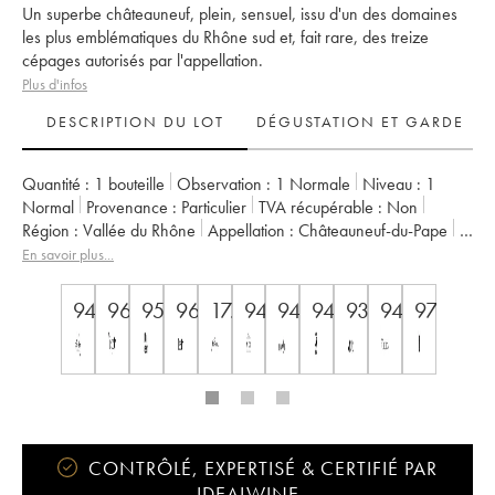
Un superbe châteauneuf, plein, sensuel, issu d'un des domaines
les plus emblématiques du Rhône sud et, fait rare, des treize
cépages autorisés par l'appellation.
Plus d'infos
DESCRIPTION DU LOT
DÉGUSTATION ET GARDE
Quantité :
1 bouteille
Observation :
1 Normale
Niveau :
1
Normal
Provenance :
particulier
TVA récupérable :
non
Région :
Vallée du Rhône
Appellation :
Châteauneuf-du-Pape
Propriétaire :
Famille Perrin
En savoir plus...
94
96
95
96
17.5
94
94
94
93/100
94
97
CONTRÔLÉ, EXPERTISÉ & CERTIFIÉ PAR
IDEALWINE