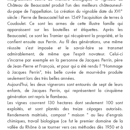
Château de Beaucastel produit l'un des meilleurs châteauneuf-
du-pape de l'appellation. La création du vignoble date du XVI° 
siècle : Pierre de Beaucastel fait en 1549 l'acquisition de terres à 
Coudoulet. Ce sont les armes de cette illustre famille qui 
apparaissent sur les bouteilles et étiquettes. Après les 
Beaucastel, ce sont les Tramier qui récupèrent la propriété, et la 
confient ensuite aux Perrin. Au fil des générations, une même 
réussite s'est imposée et le savoir-faire se transmet 
admirablement, de même que l'esprit novateur. Celui-ci 
s'incarne par exemple en la personne de Jacques Perrin, père 
de Jean-Pierre et François, et pour qui a été rendu l' "Hommage 
à Jacques Perrin", très belle cuvée de mourvèdre produite 
seulement lors des très belles années. 
Aujourd'hui, les deux vignerons sont entourés de sept de leurs 
enfants, de Jacques Perrin, qui représentent la cinquième 
génération ont repris le flambeau. 
Les vignes couvrent 130 hectares dont seulement 100 sont 
exploités, et sont plantés des treize cépages autorisés. 
Rendements maitrisés, compost " maison " au lieu d’engrais 
chimiques, travail biologique (ce fut le premier domaine de la 
vallée du Rhône à se tourner vers ces méthodes dès 1950 et à 