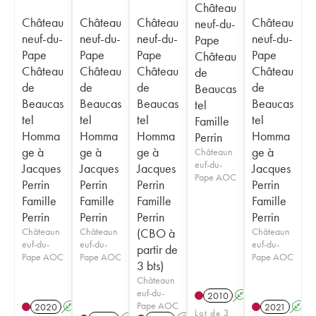
Château
Château
Château
Château
Château
neuf-du-
neuf-du-
neuf-du-
neuf-du-
neuf-du-
Pape
Pape
Pape
Pape
Pape
Château
Château
Château
Château
Château
de
de
de
de
de
Beaucas
Beaucas
Beaucas
Beaucas
Beaucas
tel
tel
tel
tel
tel
Famille
Homma
Homma
Homma
Homma
Perrin
ge à
ge à
ge à
ge à
Châteaun
euf-du-
Jacques
Jacques
Jacques
Jacques
Pape AOC
Perrin
Perrin
Perrin
Perrin
Famille
Famille
Famille
Famille
Perrin
Perrin
Perrin
Perrin
Châteaun
Châteaun
(CBO à
Châteaun
euf-du-
euf-du-
euf-du-
partir de
Pape AOC
Pape AOC
Pape AOC
3 bts)
Châteaun
euf-du-
2010
A
Pape AOC
2020
A
T
2021
A
Lot de 3