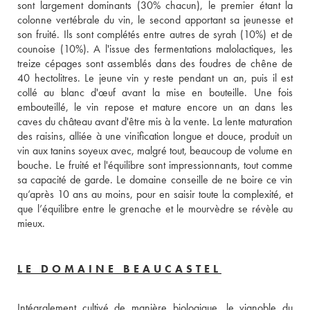
sont largement dominants (30% chacun), le premier étant la 
colonne vertébrale du vin, le second apportant sa jeunesse et 
son fruité. Ils sont complétés entre autres de syrah (10%) et de 
counoise (10%). A l'issue des fermentations malolactiques, les 
treize cépages sont assemblés dans des foudres de chêne de 
40 hectolitres. Le jeune vin y reste pendant un an, puis il est 
collé au blanc d'œuf avant la mise en bouteille. Une fois 
embouteillé, le vin repose et mature encore un an dans les 
caves du château avant d'être mis à la vente. La lente maturation 
des raisins, alliée à une vinification longue et douce, produit un 
vin aux tanins soyeux avec, malgré tout, beaucoup de volume en 
bouche. Le fruité et l'équilibre sont impressionnants, tout comme 
sa capacité de garde. Le domaine conseille de ne boire ce vin 
qu’après 10 ans au moins, pour en saisir toute la complexité, et 
que l’équilibre entre le grenache et le mourvèdre se révèle au 
mieux.
LE DOMAINE BEAUCASTEL
Intégralement cultivé de manière biologique, le vignoble du 