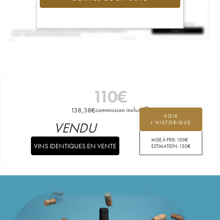
110
€
138,38
€
commission incluse
VOIR
VENDU
L'HISTORIQUE
MISE À PRIX:
100
€
VINS IDENTIQUES EN VENTE
ESTIMATION:
130
€