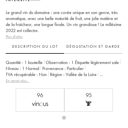
Le grand vin du domaine : une cuvée unique en son genre, très
aromatique, avec une belle maturité de fruit, une jolie matière et
de la fraîcheur, une longue finale. Un vin grandiose ! Le millésime
2022 est collector.
Plus d'infos
DESCRIPTION DU LOT
DÉGUSTATION ET GARDE
Quantité :
1 bouteille
Observation :
1 Étiquette légèrement sale
Niveau :
1
Normal
Provenance :
particulier
TVA récupérable :
non
Région :
Vallée de la Loire
Appellation :
Savennières
En savoir plus...
Propriétaire :
Vignobles de la Coulée de Serrant - Nicolas Joly
96
95