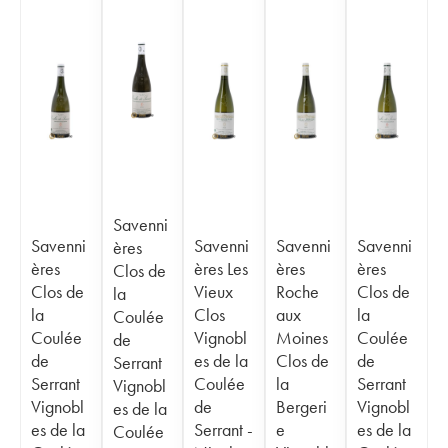
Savenni
Savenni
Savenni
Savenni
Savenni
ères
ères
ères Les
ères
ères
Clos de
Clos de
Vieux
Roche
Clos de
la
la
Clos
aux
la
Coulée
Coulée
Vignobl
Moines
Coulée
de
de
es de la
Clos de
de
Serrant
Serrant
Coulée
la
Serrant
Vignobl
Vignobl
de
Bergeri
Vignobl
es de la
es de la
Serrant -
e
es de la
Coulée