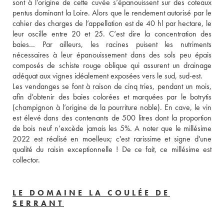
sont à l’origine de cette cuvée s’épanouissent sur des coteaux 
pentus dominant la Loire. Alors que le rendement autorisé par le 
cahier des charges de l’appellation est de 40 hl par hectare, le 
leur oscille entre 20 et 25. C’est dire la concentration des 
baies… Par ailleurs, les racines puisent les nutriments 
nécessaires à leur épanouissement dans des sols peu épais 
composés de schiste rouge oblique qui assurent un drainage 
adéquat aux vignes idéalement exposées vers le sud, sud-est. 
Les vendanges se font à raison de cinq tries, pendant un mois, 
afin d’obtenir des baies colorées et marquées par le botrytis 
(champignon à l’origine de la pourriture noble). En cave, le vin 
est élevé dans des contenants de 500 litres dont la proportion 
de bois neuf n’excède jamais les 5%. A noter que le millésime 
2022 est réalisé en moelleux; c'est rarissime et signe d'une 
qualité du raisin exceptionnelle ! De ce fait, ce millésime est 
collector.
LE DOMAINE LA COULÉE DE
SERRANT