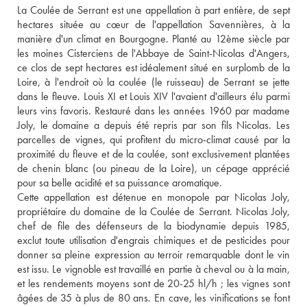
La Coulée de Serrant est une appellation à part entière, de sept 
hectares située au cœur de l'appellation Savennières, à la 
manière d'un climat en Bourgogne. Planté au 12ème siècle par 
les moines Cisterciens de l'Abbaye de Saint-Nicolas d'Angers, 
ce clos de sept hectares est idéalement situé en surplomb de la 
Loire, à l'endroit où la coulée (le ruisseau) de Serrant se jette 
dans le fleuve. Louis XI et Louis XIV l'avaient d'ailleurs élu parmi 
leurs vins favoris. Restauré dans les années 1960 par madame 
Joly, le domaine a depuis été repris par son fils Nicolas. Les 
parcelles de vignes, qui profitent du micro-climat causé par la 
proximité du fleuve et de la coulée, sont exclusivement plantées 
de chenin blanc (ou pineau de la Loire), un cépage apprécié 
pour sa belle acidité et sa puissance aromatique. 
Cette appellation est détenue en monopole par Nicolas Joly, 
propriétaire du domaine de la Coulée de Serrant. Nicolas Joly, 
chef de file des défenseurs de la biodynamie depuis 1985, 
exclut toute utilisation d'engrais chimiques et de pesticides pour 
donner sa pleine expression au terroir remarquable dont le vin 
est issu. Le vignoble est travaillé en partie à cheval ou à la main, 
et les rendements moyens sont de 20-25 hl/h ; les vignes sont 
âgées de 35 à plus de 80 ans. En cave, les vinifications se font 