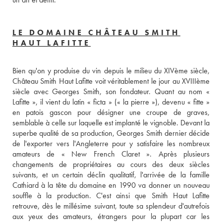
LE DOMAINE CHÂTEAU SMITH
HAUT LAFITTE
Bien qu'on y produise du vin depuis le milieu du XIVème siècle, 
Château Smith Haut Lafitte voit véritablement le jour au XVIIIème 
siècle avec Georges Smith, son fondateur. Quant au nom « 
Lafitte », il vient du latin « ficta » (« la pierre »), devenu « fitte » 
en patois gascon pour désigner une croupe de graves, 
semblable à celle sur laquelle est implanté le vignoble. Devant la 
superbe qualité de sa production, Georges Smith dernier décide 
de l'exporter vers l'Angleterre pour y satisfaire les nombreux 
amateurs de « New French Claret ». Après plusieurs 
changements de propriétaires au cours des deux siècles 
suivants, et un certain déclin qualitatif, l'arrivée de la famille 
Cathiard à la tête du domaine en 1990 va donner un nouveau 
souffle à la production. C'est ainsi que Smith Haut Lafitte 
retrouve, dès le millésime suivant, toute sa splendeur d'autrefois 
aux yeux des amateurs, étrangers pour la plupart car les 