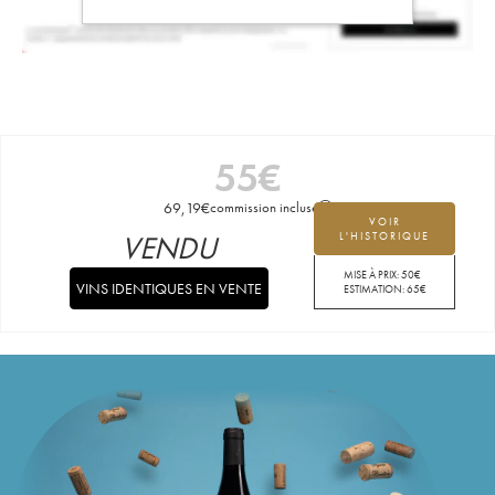
55
€
69,19
€
commission incluse
VOIR
VENDU
L'HISTORIQUE
MISE À PRIX:
50
€
VINS IDENTIQUES EN VENTE
ESTIMATION:
65
€