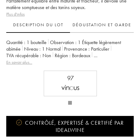
Parfaitement équilibré entre maturité et fraîcheur, il dévoile une
matière somptueuse et des tanins soyeux.
Plus d'infos
DESCRIPTION DU LOT
DÉGUSTATION ET GARDE
Quantité :
1 bouteille
Observation :
1 Étiquette légèrement
abimée
Niveau :
1
Normal
Provenance :
particulier
TVA récupérable :
non
Région :
Bordeaux
Appellation :
Pessac-Léognan
En savoir plus...
Classement :
Cru Classé de Graves
Propriétaire :
Famille Cathiard
97
CONTRÔLÉ, EXPERTISÉ & CERTIFIÉ PAR
IDEALWINE