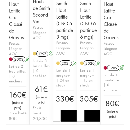
Hauts
Smith
Smith
Haut
Haut
de Smith
Haut
Haut
Lafitte
Lafitte
Second
Lafitte
Lafitte
Cru
Cru
Vin
(CBO à
(CBO à
Classé
Classé
Pessac-
partir de
partir de
de
de
Léognan
3 mgs)
6 mgs)
Graves
Graves
AOC
Pessac-
Pessac-
Pessac-
Pessac-
Léognan
Léognan
Léognan
Léognan
AOC
AOC
AOC
AOC
1997
A
2003
A
Lot de 3
2021
A
T
2020
A
T
bouteilles
Lot de 2
1989
A
Lot de 1
Lot de 1
| 0
bouteilles
Lot de 1
magnum
magnum
enchère
| 0
bouteille
| 24 en
| 15 en
enchère
| 0
stock
stock
61
€
enchère
160
€
330
€
305
€
(
mise à
80
€
prix
)
(
mise à
prix
)
Prix à
(
mise à
Prix à l'unité
l'unité
prix
)
80
€
20,33
€