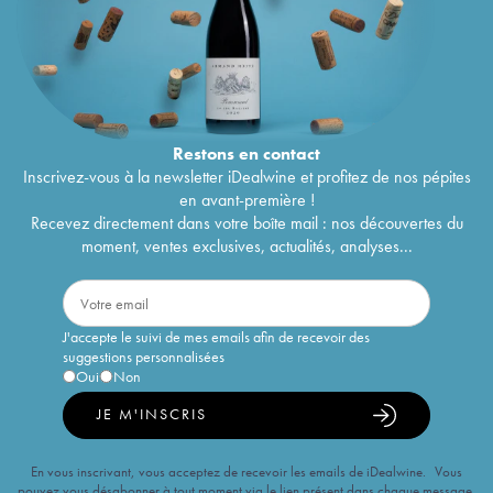
Restons en
contact
Inscrivez-vous à la newsletter iDealwine et profitez de nos pépites
en avant-première !
Recevez directement dans votre boîte mail : nos découvertes du
moment, ventes exclusives, actualités, analyses...
J'accepte le suivi de mes emails afin de recevoir des
suggestions personnalisées
Oui
Non
JE M'INSCRIS
En vous inscrivant, vous acceptez de recevoir les emails de iDealwine. Vous
pouvez vous désabonner à tout moment via le lien présent dans chaque message.