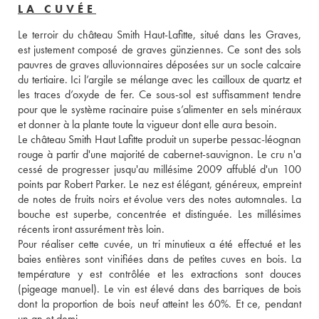
LA CUVÉE
Le terroir du château Smith Haut-Lafitte, situé dans les Graves, 
est justement composé de graves günziennes. Ce sont des sols 
pauvres de graves alluvionnaires déposées sur un socle calcaire 
du tertiaire. Ici l’argile se mélange avec les cailloux de quartz et 
les traces d’oxyde de fer. Ce sous-sol est suffisamment tendre 
pour que le système racinaire puise s’alimenter en sels minéraux 
et donner à la plante toute la vigueur dont elle aura besoin. 
Le château Smith Haut Lafitte produit un superbe pessac-léognan 
rouge à partir d'une majorité de cabernet-sauvignon. Le cru n'a 
cessé de progresser jusqu'au millésime 2009 affublé d'un 100 
points par Robert Parker. Le nez est élégant, généreux, empreint 
de notes de fruits noirs et évolue vers des notes automnales. La 
bouche est superbe, concentrée et distinguée. Les millésimes 
récents iront assurément très loin. 
Pour réaliser cette cuvée, un tri minutieux a été effectué et les 
baies entières sont vinifiées dans de petites cuves en bois. La 
température y est contrôlée et les extractions sont douces 
(pigeage manuel). Le vin est élevé dans des barriques de bois 
dont la proportion de bois neuf atteint les 60%. Et ce, pendant 
un an et demi.