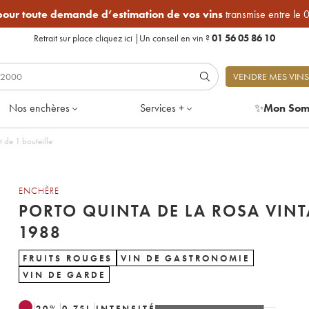
 pour toute demande d’estimation de vos vins
transmise entre le 
Retrait sur place
cliquez ici
|
Un conseil en vin ?
01 56 05 86 10
VENDRE MES VINS
Nos enchères
Services +
✨
Mon Som
 de 1 bouteille
ENCHÈRE
PORTO QUINTA DE LA ROSA VIN
1988
FRUITS ROUGES
VIN DE GASTRONOMIE
VIN DE GARDE
20
%
0.75
L
INTENSITÉ