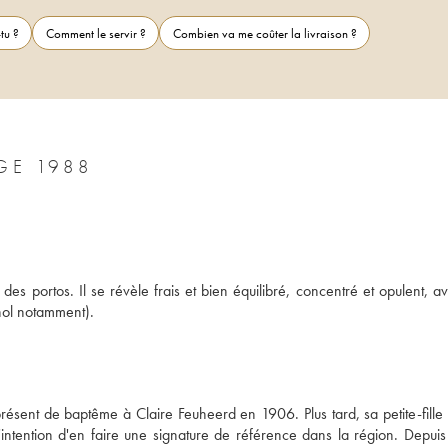
tu ?
Comment le servir ?
Combien va me coûter la livraison ?
GE 1988
 des portos. Il se révèle frais et bien équilibré, concentré et opulent, a
hol notamment).
ésent de baptême à Claire Feuheerd en 1906. Plus tard, sa petite-fille 
intention d'en faire une signature de référence dans la région. Depuis