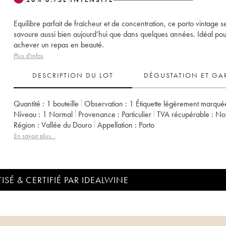
Equilibre parfait de fraîcheur et de concentration, ce porto vintage s
savoure aussi bien aujourd’hui que dans quelques années. Idéal pou
achever un repas en beauté.
Plus d'infos
DESCRIPTION DU LOT
DÉGUSTATION ET GA
Quantité :
1 bouteille
Observation :
1 Étiquette légèrement marqué
Niveau :
1
Normal
Provenance :
particulier
TVA récupérable :
n
Région :
Vallée du Douro
Appellation :
Porto
En savoir plus...
ISÉ & CERTIFIÉ PAR IDEALWINE