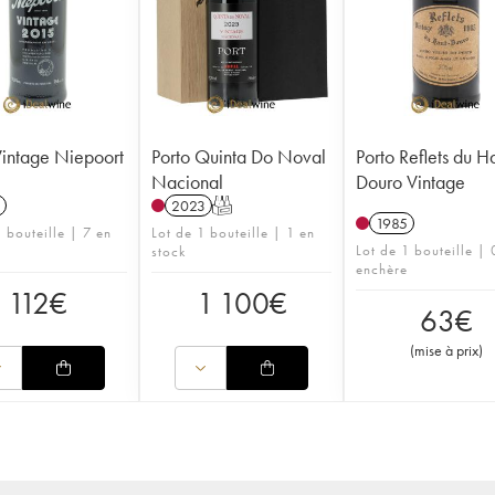
Vintage Niepoort
Porto Quinta Do Noval
Porto Reflets du H
Nacional
Douro Vintage
2023
T
1985
 bouteille | 7 en
Lot de 1 bouteille | 1 en
Lot de 1 bouteille | 
stock
enchère
112
€
1 100
€
63
€
(
mise à prix
)