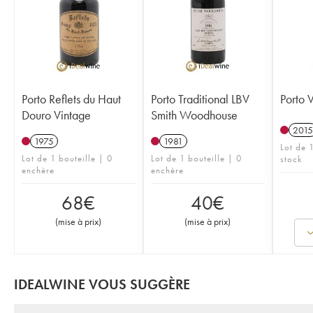
Porto Reflets du Haut
Porto Traditional LBV
Porto 
Douro Vintage
Smith Woodhouse
2015
1975
1981
Lot de 1
Lot de 1 bouteille | 0
Lot de 1 bouteille | 0
stock
enchère
enchère
68
€
40
€
(
mise à prix
)
(
mise à prix
)
IDEALWINE VOUS SUGGÈRE