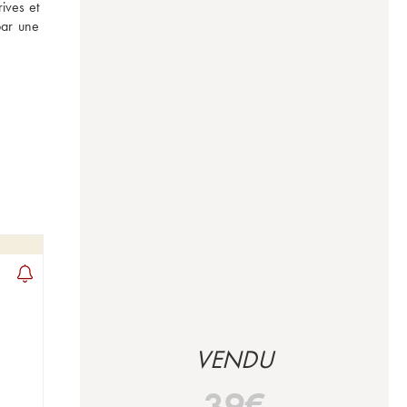
ives et 
ar une 
VENDU
39
€