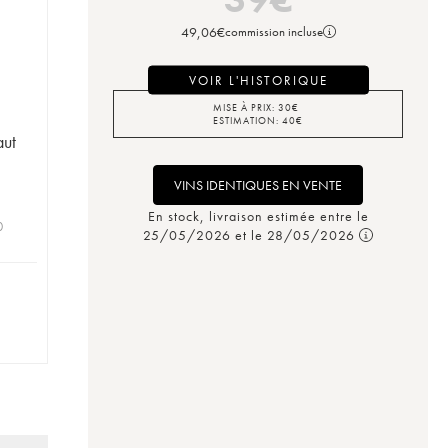
49,06
€
commission incluse
VOIR L'HISTORIQUE
MISE À PRIX:
30
€
ESTIMATION:
40
€
aut
VINS IDENTIQUES EN VENTE
En stock, livraison estimée entre le
0
25/05/2026 et le 28/05/2026