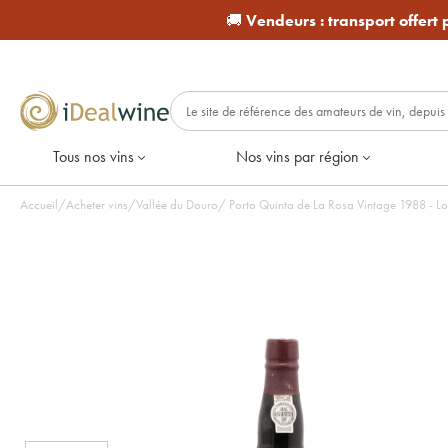
🚚
Vendeurs :
transport offert
Tous nos vins
Nos vins par région
Accueil
/
Acheter vins
/
Vallée du Douro
/
Porto Quinta de La Rosa Vintage 1988 - Lot