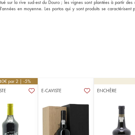
tué sur la rive sud-est du Douro ; les vignes sont plantées à partir des r
d'années en moyenne. Les portos qui y sont produits se caractérisent p
40
€
par 2 | -5%
STE
E-CAVISTE
ENCHÈRE