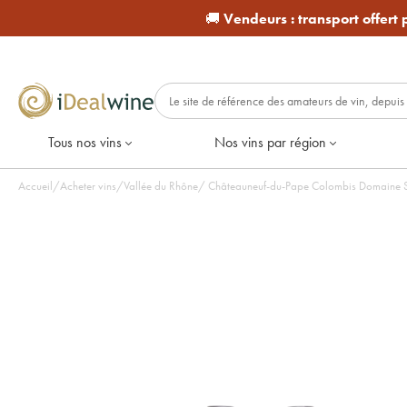
🚚
Vendeurs :
transport offert
Tous nos vins
Nos vins par région
Accueil
/
Acheter vins
/
Vallée du Rhône
/
Châteauneuf-du-Pape Colombis Domaine Sain