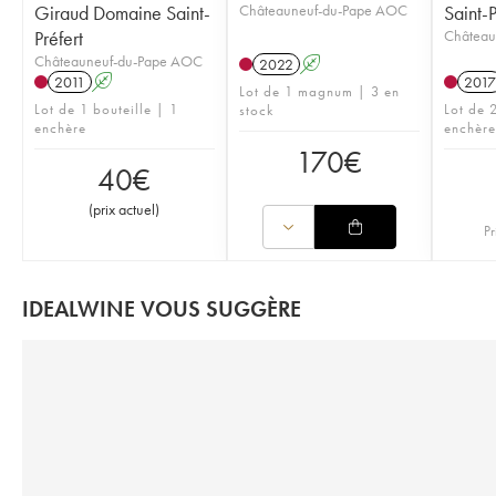
Giraud Domaine Saint-
Châteauneuf-du-Pape AOC
Saint-P
Préfert
Château
Châteauneuf-du-Pape AOC
2022
A
2011
A
2017
Lot de 1 magnum | 3 en
Lot de 1 bouteille | 1
Lot de 2
stock
enchère
enchère
170
€
40
€
(
prix actuel
)
Pr
IDEALWINE VOUS SUGGÈRE