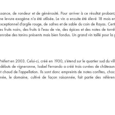
e, de rondeur et de générosité. Pour arriver à ce résultat probant, 
 levure exogène n'a été utilisée. Le vin a ensuite été élevé 18 mois e
exceptionnel d'argile rouge, de safres et de sable du coin de Rayas. Certif
ruits noirs, des fruits à l'eau de vie, des épices et des notes de torréf
enrobe des tanins présents mais bien fondus. Un grand vin taillé pour la 
fert en 2003. Celui-ci, créé en 1930, s'étend sur le quartier sud du vill
 débuts de vigneronne, Isabel Ferrando a créé trois cuvées de châteaun
et chaud de l'appellation. Ils sont donc empreints de notes confites, choc
ée, le domaine, cultivé de façon raisonnée, fait partie des référen