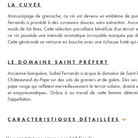
LA CUVÉE
Monocépage de grenache, ce vin est devenu un emblème de puissanc
Ferrando a procédé à des cuvaisons douces, sans extraction. Aucune
muids de 66 litres. Cette sélection parcellaire bénéficie d'un terroir 
ce vin possède une intensité aromatique incroyable marquée par des f
Cette générosité se retrouve en bouche avec une richesse fruité qui 
LE DOMAINE SAINT PRÉFERT
Ancienne banquière, Isabel Ferrando a acquis le domaine de Saint-Pré
Châteauneuf-du-Pape sur des sols de graviers et de galets. Dès ses
pape rouge qui reflètent merveilleusement le terroir solaire, drainé 
et empyreumatiques. Grâce à au travail de cette femme détermin
l'appellation.
CARACTERISTIQUES DÉTAILLÉES