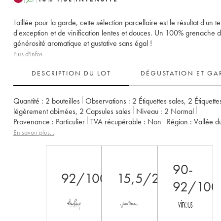
Taillée pour la garde, cette sélection parcellaire est le résultat d'un te
d'exception et de vinification lentes et douces. Un 100% grenache 
générosité aromatique et gustative sans égal !
Plus d'infos
DESCRIPTION DU LOT
DÉGUSTATION ET GA
Quantité :
2 bouteilles
Observations :
2 Étiquettes sales
,
2 Étiquette
légèrement abimées
,
2 Capsules sales
Niveau :
2
Normal
Provenance :
particulier
TVA récupérable :
non
Région :
Vallée 
Appellation :
Châteauneuf-du-Pape
Propriétaire :
Domaine Saint-
En savoir plus...
90-
92/100
15,5/20
92/100