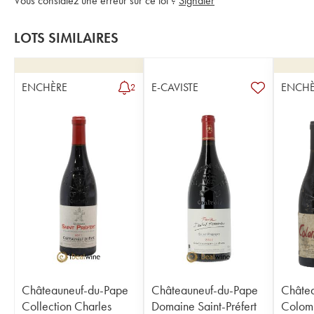
Vous constatez une erreur sur ce lot ?
Signaler
LOTS SIMILAIRES
ENCHÈRE
E-CAVISTE
ENCHÈ
2
Châteauneuf-du-Pape
Châteauneuf-du-Pape
Châte
Collection Charles
Domaine Saint-Préfert
Colom