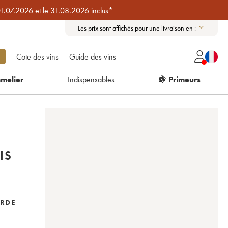
01.07.2026 et le 31.08.2026 inclus*
Les prix sont affichés pour une livraison en :
Cote des vins
Guide des vins
melier
Indispensables
🍇 Primeurs
IS
ARDE