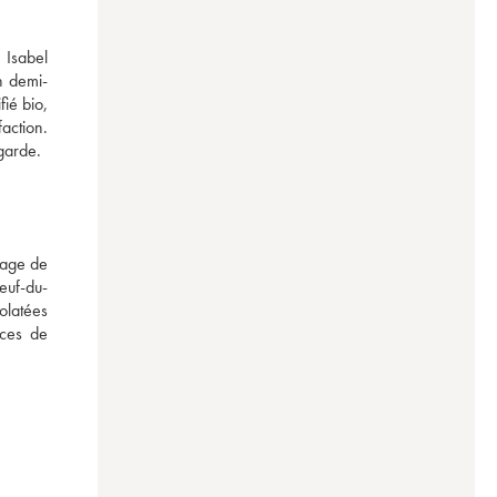
Isabel 
n demi-
ié bio, 
action. 
garde.
age de 
euf-du-
olatées 
ces de 