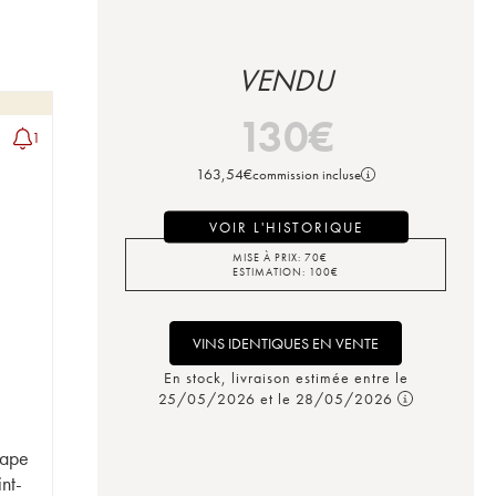
VENDU
130
€
1
163,54
€
commission incluse
VOIR L'HISTORIQUE
MISE À PRIX:
70
€
ESTIMATION:
100
€
VINS IDENTIQUES EN VENTE
En stock, livraison estimée entre le
25/05/2026 et le 28/05/2026
Pape
nt-