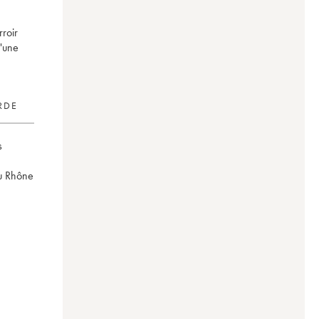
rroir
d'une
RDE
s
du Rhône
Préfert