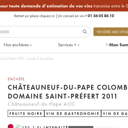
 pour toute demande d’estimation de vos vins
transmise entre le 
Retrait sur place
cliquez ici
|
Un conseil en vin ?
01 56 05 86 10
VENDRE MES VINS
Nos enchères
Services +
✨
Mon Som
t-Préfert 2011 - Lot de 2 bouteilles
ENCHÈRE
CHÂTEAUNEUF-DU-PAPE COLOMB
DOMAINE SAINT-PRÉFERT 2011
Châteauneuf-du-Pape AOC
FRUITS NOIRS
VIN DE GASTRONOMIE
VIN DE G
A
13
%
1.5
L
INTENSITÉ