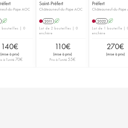
réfert
Saint-Préfert
Préfert
neuf-du-Pape AOC
Châteauneuf-du-Pape AOC
Châteauneuf-du-Pape
A
2011
A
2022
A
 bouteilles | 0
Lot de 2 bouteilles | 0
Lot de 1 bouteille | 
enchère
enchère
140
€
110
€
270
€
(
mise à prix
)
(
mise à prix
)
(
mise à prix
)
70
€
55
€
ix à l'unité
Prix à l'unité