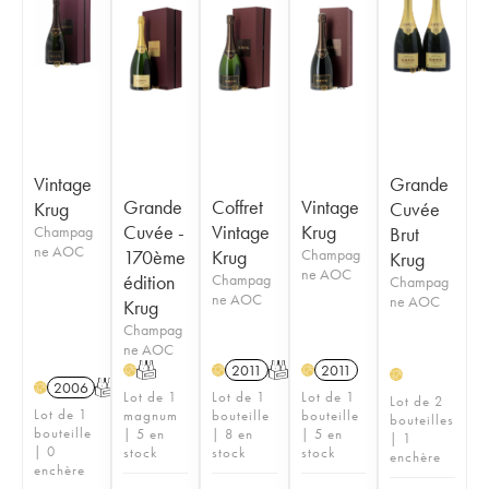
Vintage
Grande
Grande
Coffret
Vintage
Krug
Cuvée
Cuvée -
Vintage
Krug
Champag
Brut
ne AOC
170ème
Krug
Champag
Krug
ne AOC
édition
Champag
Champag
ne AOC
ne AOC
Krug
Champag
ne AOC
T
2011
T
2011
H
H
H
H
2006
T
H
Lot de 1
Lot de 1
Lot de 1
Lot de 2
Lot de 1
magnum
bouteille
bouteille
bouteilles
bouteille
| 5 en
| 8 en
| 5 en
| 1
| 0
stock
stock
stock
enchère
enchère