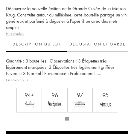
Découvrez la nouvelle édition de la Grande Cuvée de la Maison
Krug. Construite autour du millésime, cette bouteille partage un vin
généreux et parfumé à déguster à l’apéritif ou avec des mets
simples.
Plus d'infos
DESCRIPTION DU LOT
DÉGUSTATION ET GARDE
Quantité :
3 bouteilles
Observations :
3 Étiquettes très
légèrement marquées
,
3 Étiquettes très légèrement griffées
Niveau :
3
Normal
Provenance :
professionnel
TVA récupérable :
oui
Région :
Champagne
En savoir plus...
Appellation :
Champagne
Propriétaire :
Krug
94+
96
97
95