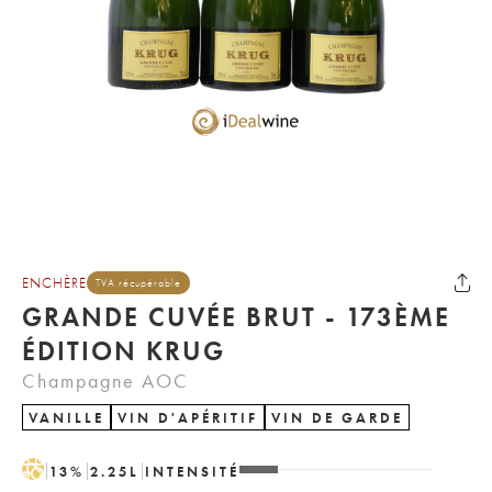
ENCHÈRE
TVA récupérable
GRANDE CUVÉE BRUT - 173ÈME
ÉDITION KRUG
Champagne AOC
VANILLE
VIN D'APÉRITIF
VIN DE GARDE
H
13
%
2.25
L
INTENSITÉ