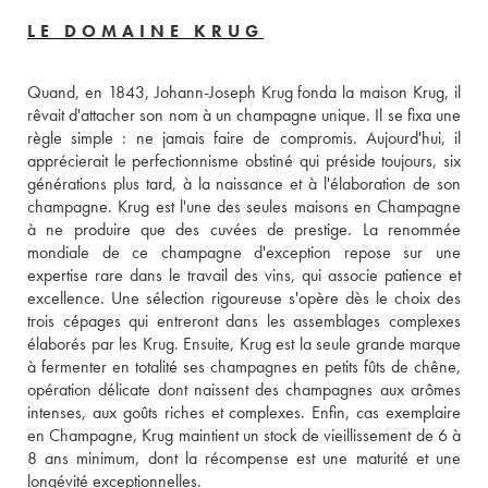
LE DOMAINE KRUG
Quand, en 1843, Johann-Joseph Krug fonda la maison Krug, il 
rêvait d'attacher son nom à un champagne unique. Il se fixa une 
règle simple : ne jamais faire de compromis. Aujourd'hui, il 
apprécierait le perfectionnisme obstiné qui préside toujours, six 
générations plus tard, à la naissance et à l'élaboration de son 
champagne. Krug est l'une des seules maisons en Champagne 
à ne produire que des cuvées de prestige. La renommée 
mondiale de ce champagne d'exception repose sur une 
expertise rare dans le travail des vins, qui associe patience et 
excellence. Une sélection rigoureuse s'opère dès le choix des 
trois cépages qui entreront dans les assemblages complexes 
élaborés par les Krug. Ensuite, Krug est la seule grande marque 
à fermenter en totalité ses champagnes en petits fûts de chêne, 
opération délicate dont naissent des champagnes aux arômes 
intenses, aux goûts riches et complexes. Enfin, cas exemplaire 
en Champagne, Krug maintient un stock de vieillissement de 6 à 
8 ans minimum, dont la récompense est une maturité et une 
longévité exceptionnelles.