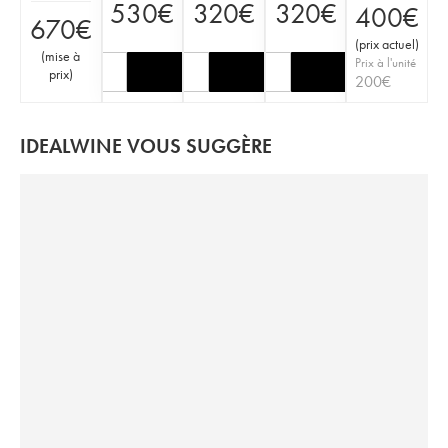
530
€
320
€
320
€
400
€
670
€
(
prix actuel
)
(
mise à
Prix à l'unité
prix
)
200
€
IDEALWINE VOUS SUGGÈRE