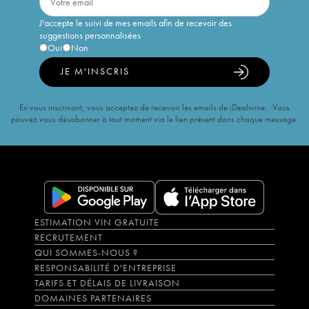
J'accepte le suivi de mes emails afin de recevoir des
suggestions personnalisées
Oui
Non
JE M'INSCRIS
En vous inscrivant, vous acceptez de recevoir les emails de iDealwine. Vous
pouvez vous désabonner à tout moment via le lien présent dans chaque message.
ESTIMATION VIN GRATUITE
RECRUTEMENT
QUI SOMMES-NOUS ?
RESPONSABILITÉ D'ENTREPRISE
TARIFS ET DÉLAIS DE LIVRAISON
DOMAINES PARTENAIRES