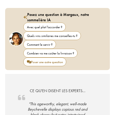
Posez une question à Margaux, notre
sommelière IA
Avec quel plat l'accorder ?
Quels vins similaires me conseilles-tu ?
Comment le servir ?
Combien va me coûter la livraison ?
Poser une autre question
CE QU'EN DISENT LES EXPERTS...
"This ageworthy, elegant, well-made
Beychevelle displays copious red and
black cherry fruit notes intertwined