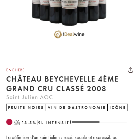
ENCHÈRE
CHÂTEAU BEYCHEVELLE 4ÈME
GRAND CRU CLASSÉ 2008
Saint-Julien AOC
FRUITS NOIRS
VIN DE GASTRONOMIE
ICÔNE
T
13.5
%
9
L
INTENSITÉ
La définition d'un saint-julien : racé, souple et expressif, au