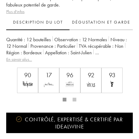
fabuleux potentiel de garde.
Plus d'infos
DESCRIPTION DU LOT
DÉGUSTATION ET GARDE
Quantité :
12 bouteilles
Observation :
12 Normales
Niveau :
12
Normal
Provenance :
particulier
TVA récupérable :
non
Région :
Bordeaux
Appellation :
Saint-Julien
Classement :
4ème Grand Cru Classé
En savoir plus...
Propriétaire :
Grands Millésimes de France (Suntory/P.Castel)
90
17
96
92
93
CONTRÔLÉ, EXPERTISÉ & CERTIFIÉ PAR
IDEALWINE