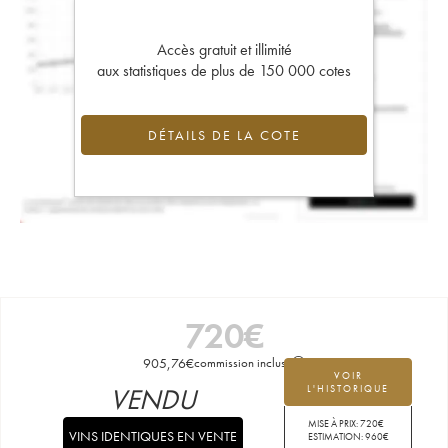
Accès gratuit et illimité
aux statistiques de plus de 150 000 cotes
DÉTAILS DE LA COTE
720
€
905,76
€
commission incluse
VOIR
VENDU
L'HISTORIQUE
MISE À PRIX:
720
€
VINS IDENTIQUES EN VENTE
ESTIMATION:
960
€