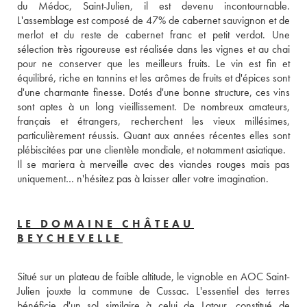
du Médoc, Saint-Julien, il est devenu incontournable. 
L'assemblage est composé de 47% de cabernet sauvignon et de 
merlot et du reste de cabernet franc et petit verdot. Une 
sélection très rigoureuse est réalisée dans les vignes et au chai 
pour ne conserver que les meilleurs fruits. Le vin est fin et 
équilibré, riche en tannins et les arômes de fruits et d'épices sont 
d'une charmante finesse. Dotés d'une bonne structure, ces vins 
sont aptes à un long vieillissement. De nombreux amateurs, 
français et étrangers, recherchent les vieux millésimes, 
particulièrement réussis. Quant aux années récentes elles sont 
plébiscitées par une clientèle mondiale, et notamment asiatique. 
Il se mariera à merveille avec des viandes rouges mais pas 
uniquement… n'hésitez pas à laisser aller votre imagination. 
LE DOMAINE CHÂTEAU
BEYCHEVELLE
Situé sur un plateau de faible altitude, le vignoble en AOC Saint-
Julien jouxte la commune de Cussac. L'essentiel des terres 
bénéficie d'un sol similaire à celui de Latour, constitué de 