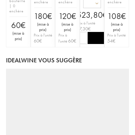
bouteille
enchère
enchère
enchère
| 0
enchère
523,80
€
180
€
120
€
108
€
60
€
Prix à l'unité
(
mise à
(
mise à
(
mise à
87,30
€
prix
)
prix
)
prix
)
(
mise à
Prix à l'unité
Prix à
Prix à l'unité
prix
)
60
€
60
€
54
€
l'unité
IDEALWINE VOUS SUGGÈRE