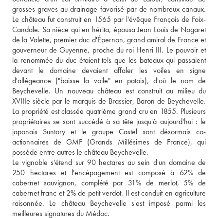
grosses graves au drainage favorisé par de nombreux canaux. 
Le château fut construit en 1565 par l'évêque François de Foix-
Candale. Sa nièce qui en hérita, épousa Jean Louis de Nogaret 
de la Valette, premier duc d'Épernon, grand amiral de France et 
gouverneur de Guyenne, proche du roi Henri III. Le pouvoir et 
la renommée du duc étaient tels que les bateaux qui passaient 
devant le domaine devaient affaler les voiles en signe 
d'allégeance ("baisse la voile" en patois), d'où le nom de 
Beychevelle. Un nouveau château est construit au milieu du 
XVIIIe siècle par le marquis de Brassier, Baron de Beychevelle. 
La propriété est classée quatrième grand cru en 1855. Plusieurs 
propriétaires se sont succédé à sa tête jusqu'à aujourd'hui : le 
japonais Suntory et le groupe Castel sont désormais co-
actionnaires de GMF (Grands Millésimes de France), qui 
possède entre autres le château Beychevelle. 
Le vignoble s'étend sur 90 hectares au sein d'un domaine de 
250 hectares et l'encépagement est composé à 62% de 
cabernet sauvignon, complété par 31% de merlot, 5% de 
cabernet franc et 2% de petit verdot. Il est conduit en agriculture 
raisonnée. Le château Beychevelle s'est imposé parmi les 
meilleures signatures du Médoc.