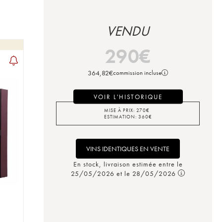
VENDU
290
€
364,82
€
commission incluse
VOIR L'HISTORIQUE
MISE À PRIX:
270
€
ESTIMATION:
360
€
VINS IDENTIQUES EN VENTE
En stock, livraison estimée entre le
25/05/2026 et le 28/05/2026