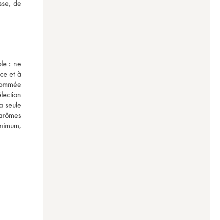
se, de 
e : ne 
ce et à 
nommée 
ection 
 seule 
arômes 
nimum, 