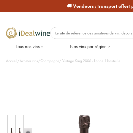
🚚
Vendeurs :
transport offert
Tous nos vins
Nos vins par région
Accueil
/
Acheter vins
/
Champagne
/
Vintage Krug 2006 - Lot de 1 bouteille