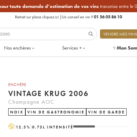
 pour toute demande d’estimation de vos vins
transmise entre le 
Retrait sur place
cliquez ici
|
Un conseil en vin ?
01 56 05 86 10
VENDRE MES VINS
Nos enchères
Services +
✨
Mon Som
ENCHÈRE
VINTAGE KRUG 2006
Champagne AOC
NOIX
VIN DE GASTRONOMIE
VIN DE GARDE
H
12.5
%
0.75
L
INTENSITÉ