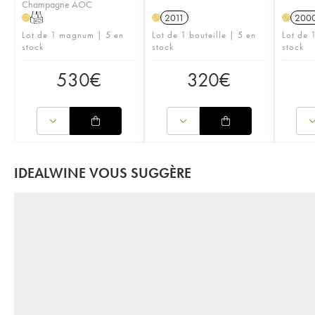
Champagne AOC
T
2011
200
H
H
H
Lot de 1 magnum | 5 en
Lot de 1 bouteille | 5 en
Lot de 1
stock
stock
stock
530
€
320
€
IDEALWINE VOUS SUGGÈRE