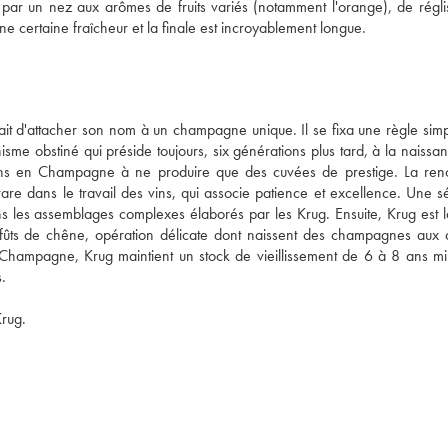
par un nez aux arômes de fruits variés (notamment l'orange), de réglis
ne certaine fraîcheur et la finale est incroyablement longue.
t d'attacher son nom à un champagne unique. Il se fixa une règle simpl
isme obstiné qui préside toujours, six générations plus tard, à la naissan
sons en Champagne à ne produire que des cuvées de prestige. La re
 dans le travail des vins, qui associe patience et excellence. Une sél
s les assemblages complexes élaborés par les Krug. Ensuite, Krug est la
fûts de chêne, opération délicate dont naissent des champagnes aux 
 Champagne, Krug maintient un stock de vieillissement de 6 à 8 ans mi
.
Krug.