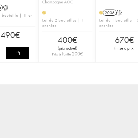
Champagne AOC
0
T
2006
T
H
H
 bouteille | 11 en
Lot de 2 bouteilles | 1
Lot de 1 bouteille | 
enchère
enchère
490
€
400
€
670
€
(
prix actuel
)
(
mise à prix
)
200
€
Prix à l'unité