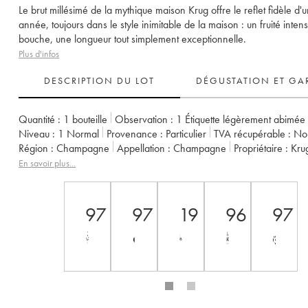
Le brut millésimé de la mythique maison Krug offre le reflet fidèle d'
année, toujours dans le style inimitable de la maison : un fruité inten
bouche, une longueur tout simplement exceptionnelle.
Plus d'infos
DESCRIPTION DU LOT
DÉGUSTATION ET GA
Quantité :
1 bouteille
Observation :
1 Étiquette légèrement abimée
Niveau :
1
Normal
Provenance :
particulier
TVA récupérable :
n
Région :
Champagne
Appellation :
Champagne
Propriétaire :
Kru
En savoir plus...
97
97
19
96
97