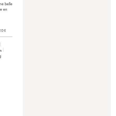
une belle
se en
RDE
on
g