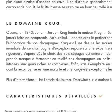
plus d'une dizaine d'années en cave. Il se distingue généralement 
cacao et de biscuit. Le fruité intense se retrouve en bouche, mêlé à u
LE DOMAINE KRUG
Quand, en 1843, Johann-Joseph Krug fonda la maison Krug, il rêvai
jamais faire de compromis. Aujourd'hui, il apprécierait le perfectionn
l'élaboration de son champagne. Krug est l'une des seules mai
mondiale de ce champagne d'exception repose sur une expertise rare
rigoureuse s'opère dès le choix des trois cépages qui entreront dan
grande marque à fermenter en totalité ses champagnes en petits 
intenses, aux goûts riches et complexes. Enfin, cas exemplaire en
dont la récompense est une maturité et une longévité exceptionnelles
Plus d'informations : 
Lire l'article du Journal iDealwine sur la maison 
CARACTERISTIQUES DÉTAILLÉES
Vous constatez une erreur sur ce lot ?
Signaler