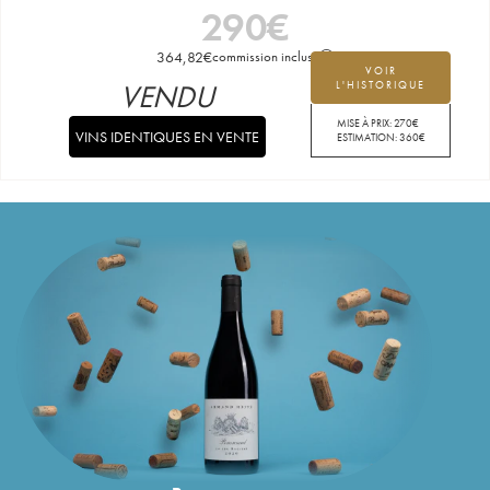
290
€
364,82
€
commission incluse
VOIR
VENDU
L'HISTORIQUE
MISE À PRIX:
270
€
VINS IDENTIQUES EN VENTE
ESTIMATION:
360
€