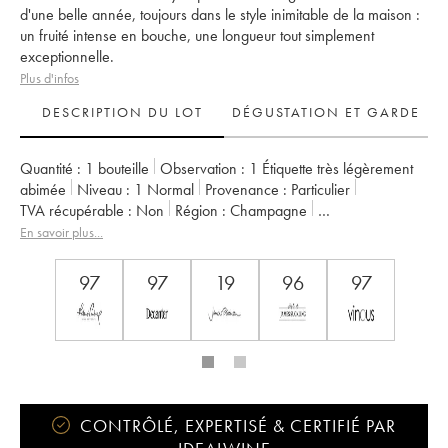
d'une belle année, toujours dans le style inimitable de la maison :
un fruité intense en bouche, une longueur tout simplement
exceptionnelle.
Plus d'infos
DESCRIPTION DU LOT
DÉGUSTATION ET GARDE
Quantité :
1 bouteille
Observation :
1 Étiquette très légèrement
abimée
Niveau :
1
Normal
Provenance :
particulier
TVA récupérable :
non
Région :
Champagne
Appellation :
Champagne
Propriétaire :
Krug
En savoir plus...
97
97
19
96
97
CONTRÔLÉ, EXPERTISÉ & CERTIFIÉ PAR