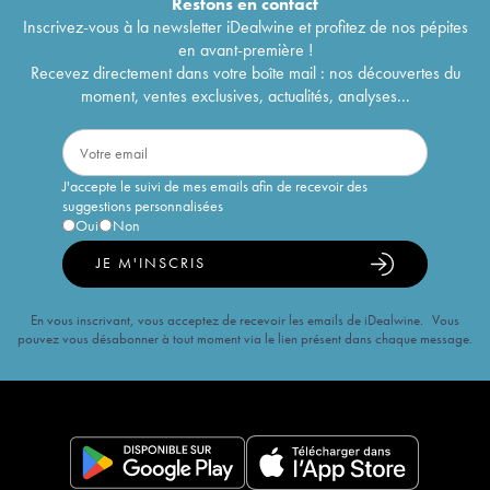
Restons en
contact
Inscrivez-vous à la newsletter iDealwine et profitez de nos pépites
en avant-première !
Recevez directement dans votre boîte mail : nos découvertes du
moment, ventes exclusives, actualités, analyses...
J'accepte le suivi de mes emails afin de recevoir des
suggestions personnalisées
Oui
Non
JE M'INSCRIS
En vous inscrivant, vous acceptez de recevoir les emails de iDealwine. Vous
pouvez vous désabonner à tout moment via le lien présent dans chaque message.