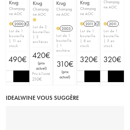
Krug
Krug
Champag
Krug
Krug
ne AOC
Champag
Champag
Champag
Champag
ne AOC
ne AOC
ne AOC
ne AOC
H
2000
T
2011
T
2011
H
H
H
Lot de 2
2003
H
Lot de 1
Lot de 1
Lot de 1
bouteilles
Lot de 1
bouteille
bouteille
bouteille
| 2
bouteille
| 11 en
| 8 en
| 5 en
enchères
| 1
stock
stock
stock
enchère
420
€
490
€
320
€
320
€
310
€
(
prix
actuel
)
(
prix
Prix à l'unité
actuel
)
210
€
IDEALWINE VOUS SUGGÈRE