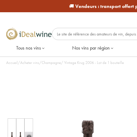
🚚
Vendeurs :
transport offert
Tous nos vins
Nos vins par région
Accueil
/
Acheter vins
/
Champagne
/
Vintage Krug 2006 - Lot de 1 bouteille