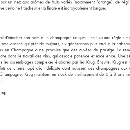
par un nez aux arômes de fruits variés (notamment l'orange), de réglis
ne certaine fraîcheur et la finale est incroyablement longue.
t d'attacher son nom à un champagne unique. Il se fixa une règle simpl
isme obstiné qui préside toujours, six générations plus tard, à la naissan
sons en Champagne à ne produire que des cuvées de prestige. La re
 dans le travail des vins, qui associe patience et excellence. Une sél
s les assemblages complexes élaborés par les Krug. Ensuite, Krug est la
fûts de chêne, opération délicate dont naissent des champagnes aux 
 Champagne, Krug maintient un stock de vieillissement de 6 à 8 ans mi
.
Krug.