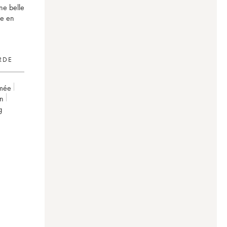
une belle
se en
RDE
imée
on
g