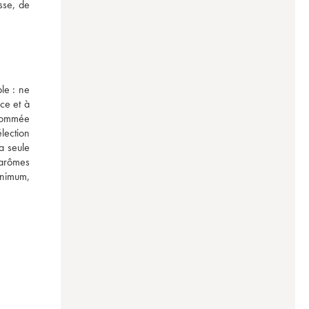
se, de 
e : ne 
ce et à 
nommée 
ection 
 seule 
arômes 
nimum, 