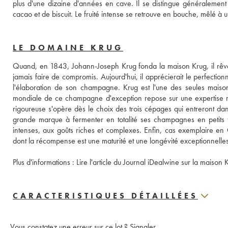
plus d'une dizaine d'années en cave. Il se distingue généralement 
cacao et de biscuit. Le fruité intense se retrouve en bouche, mêlé à u
LE DOMAINE KRUG
Quand, en 1843, Johann-Joseph Krug fonda la maison Krug, il rêvai
jamais faire de compromis. Aujourd'hui, il apprécierait le perfectionn
l'élaboration de son champagne. Krug est l'une des seules mai
mondiale de ce champagne d'exception repose sur une expertise rare
rigoureuse s'opère dès le choix des trois cépages qui entreront dan
grande marque à fermenter en totalité ses champagnes en petits 
intenses, aux goûts riches et complexes. Enfin, cas exemplaire en
dont la récompense est une maturité et une longévité exceptionnelles
Plus d'informations : 
Lire l'article du Journal iDealwine sur la maison 
CARACTERISTIQUES DÉTAILLÉES
Vous constatez une erreur sur ce lot ?
Signaler