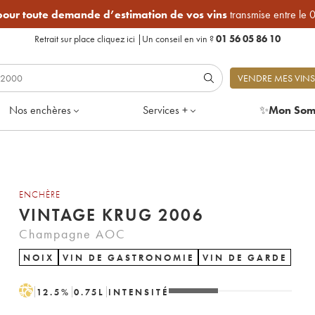
 pour toute demande d’estimation de vos vins
transmise entre le 
Retrait sur place
cliquez ici
|
Un conseil en vin ?
01 56 05 86 10
VENDRE MES VINS
Nos enchères
Services +
✨
Mon Som
ENCHÈRE
VINTAGE KRUG 2006
Champagne AOC
NOIX
VIN DE GASTRONOMIE
VIN DE GARDE
H
12.5
%
0.75
L
INTENSITÉ