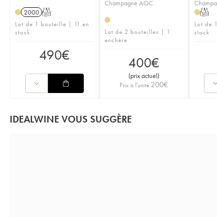
Champagne AOC
Champa
2000
T
T
H
H
H
Lot de 1 bouteille | 11 en
Lot de 
Lot de 2 bouteilles | 1
stock
stock
enchère
490
€
400
€
(
prix actuel
)
200
€
Prix à l'unité
IDEALWINE VOUS SUGGÈRE