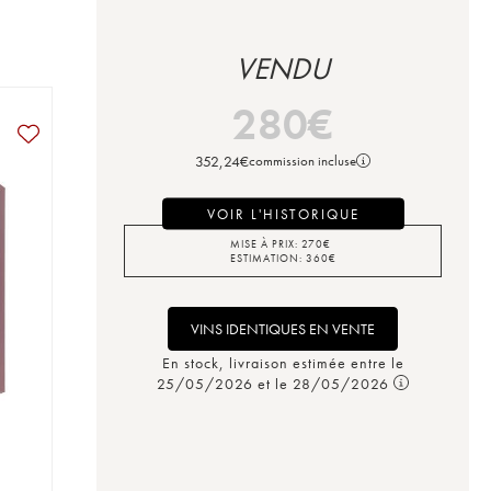
VENDU
280
€
352,24
€
commission incluse
VOIR L'HISTORIQUE
MISE À PRIX:
270
€
ESTIMATION:
360
€
VINS IDENTIQUES EN VENTE
En stock, livraison estimée entre le
25/05/2026 et le 28/05/2026