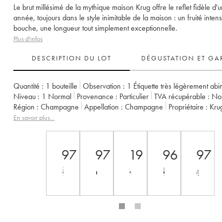
Le brut millésimé de la mythique maison Krug offre le reflet fidèle d'
année, toujours dans le style inimitable de la maison : un fruité inten
bouche, une longueur tout simplement exceptionnelle.
Plus d'infos
DESCRIPTION DU LOT
DÉGUSTATION ET GA
Quantité :
1 bouteille
Observation :
1 Étiquette très légèrement ab
Niveau :
1
Normal
Provenance :
particulier
TVA récupérable :
n
Région :
Champagne
Appellation :
Champagne
Propriétaire :
Kru
En savoir plus...
97
97
19
96
97