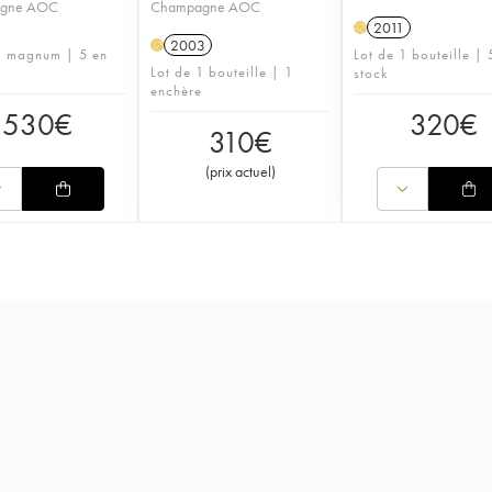
gne AOC
Champagne AOC
2011
H
2003
H
1 magnum | 5 en
Lot de 1 bouteille | 
Lot de 1 bouteille | 1
stock
enchère
530
€
320
€
310
€
(
prix actuel
)