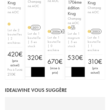
ne AOC
Champag
170ème
Krug
Krug
ne AOC
édition
Champag
Champag
ne AOC
ne AOC
Krug
Champag
ne AOC
H
2011
T
H
H
Lot de 2
2006
T
2003
H
H
Lot de 1
Lot de 1
bouteilles
Lot de 1
Lot de 1
bouteille
magnum
| 2
bouteille
bouteille
| 5 en
| 5 en
enchères
| 0
| 1
stock
stock
enchère
enchère
420
€
320
€
530
€
670
€
310
€
(
prix
actuel
)
(
mise à
(
prix
Prix à l'unité
prix
)
actuel
)
210
€
IDEALWINE VOUS SUGGÈRE