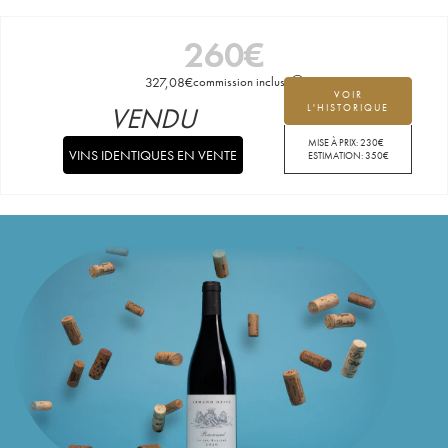
260
€
327,08
€
commission incluse
VOIR
VENDU
L'HISTORIQUE
MISE À PRIX:
230
€
VINS IDENTIQUES EN VENTE
ESTIMATION:
350
€