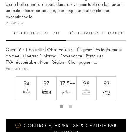
d'une belle année, toujours dans le style inimitable de la maison :
un fruité intense en bouche, une longueur tout simplement
exceptionnelle.
Plus d'infos
DESCRIPTION DU LOT
DÉGUSTATION ET GARDE
Quantité :
1 bouteille
Observation :
1 Étiquette très légèrement
abimée
Niveau :
1
Normal
Provenance :
particulier
TVA récupérable :
non
Région :
Champagne
Appellation :
Champagne
Propriétaire :
Krug
En savoir plus...
94
97
17.5++
98
93
CONTRÔLÉ, EXPERTISÉ & CERTIFIÉ PAR