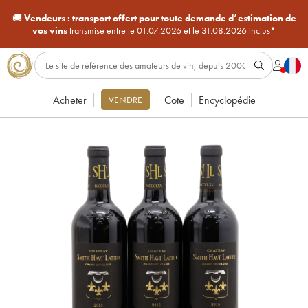
🚚
Vendeurs :
transport offert pour toute demande d’estimation de
vos vins
transmise entre le 01.07.2026 et le 31.08.2026 inclus*
Acheter
Cote
Encyclopédie
VENDRE