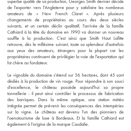
superbe qualité de sa production, Georges Smith dernier décide 
de l'exporter vers l'Angleterre pour y satisfaire les nombreux 
amateurs de « New French Claret ». Après plusieurs 
changements de propriétaires au cours des deux siècles 
suivants, et un certain déclin qualitatif, l'arrivée de la famille 
Cathiard à la tête du domaine en 1990 va donner un nouveau 
souffle à la production. C'est ainsi que Smith Haut Lafitte 
retrouve, dès le millésime suivant, toute sa splendeur d'autrefois 
aux yeux des amateurs, étrangers pour la plupart car les 
propriétaires continuent de privilégier la voie de l'exportation qui 
fut chère au fondateur. 
Le vignoble du domaine s'étend sur 56 hectares, dont 45 sont 
dédiés à la production de vin rouge. Pour répondre à son souci 
d'excellence, le château possède aujourd'hui sa propre 
tonnellerie : il peut ainsi contrôler le processus de fabrication 
des barriques. Dans la même optique, une station météo 
intégrée permet de prévenir les conséquences des intempéries 
sur la vigne. Le château est devenu l'un des pionniers de 
l'oenotourisme de luxe à Bordeaux. Et la famille Cathiard est 
également à l'origine de la marque Caudalie.