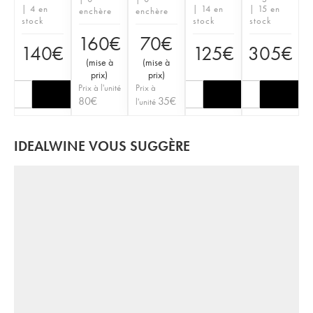
| 4 en
| 14 en
| 15 en
enchère
enchère
stock
stock
stock
160
€
70
€
140
€
125
€
305
€
(
mise à
(
mise à
prix
)
prix
)
Prix à l'unité
Prix à
80
€
35
€
l'unité
IDEALWINE VOUS SUGGÈRE