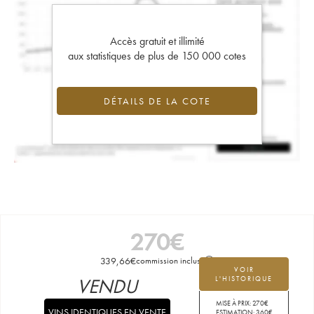
Accès gratuit et illimité
aux statistiques de plus de 150 000 cotes
DÉTAILS DE LA COTE
270
€
339,66
€
commission incluse
VOIR
VENDU
L'HISTORIQUE
MISE À PRIX:
270
€
VINS IDENTIQUES EN VENTE
ESTIMATION:
360
€