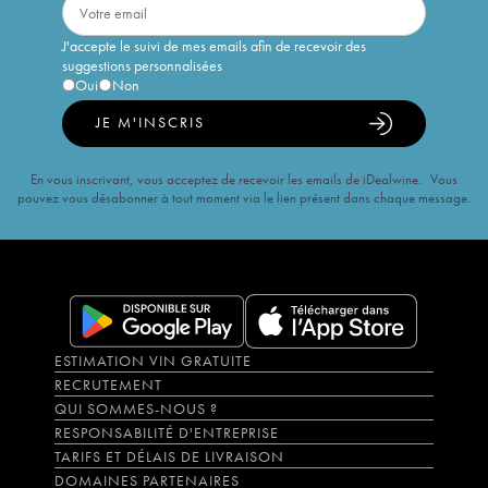
J'accepte le suivi de mes emails afin de recevoir des
suggestions personnalisées
Oui
Non
JE M'INSCRIS
En vous inscrivant, vous acceptez de recevoir les emails de iDealwine. Vous
pouvez vous désabonner à tout moment via le lien présent dans chaque message.
ESTIMATION VIN GRATUITE
RECRUTEMENT
QUI SOMMES-NOUS ?
RESPONSABILITÉ D'ENTREPRISE
TARIFS ET DÉLAIS DE LIVRAISON
DOMAINES PARTENAIRES