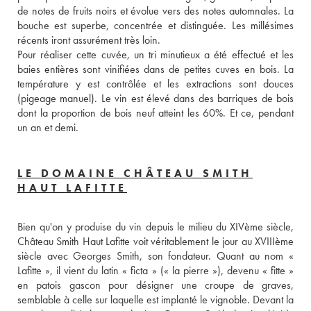
de notes de fruits noirs et évolue vers des notes automnales. La 
bouche est superbe, concentrée et distinguée. Les millésimes 
récents iront assurément très loin. 
Pour réaliser cette cuvée, un tri minutieux a été effectué et les 
baies entières sont vinifiées dans de petites cuves en bois. La 
température y est contrôlée et les extractions sont douces 
(pigeage manuel). Le vin est élevé dans des barriques de bois 
dont la proportion de bois neuf atteint les 60%. Et ce, pendant 
un an et demi.
LE DOMAINE CHÂTEAU SMITH
HAUT LAFITTE
Bien qu'on y produise du vin depuis le milieu du XIVème siècle, 
Château Smith Haut Lafitte voit véritablement le jour au XVIIIème 
siècle avec Georges Smith, son fondateur. Quant au nom « 
Lafitte », il vient du latin « ficta » (« la pierre »), devenu « fitte » 
en patois gascon pour désigner une croupe de graves, 
semblable à celle sur laquelle est implanté le vignoble. Devant la 