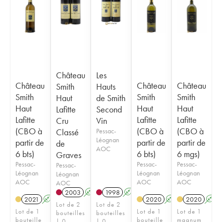
Château
Les
Château
Château
Château
Smith
Hauts
Smith
Smith
Smith
Haut
de Smith
Haut
Haut
Haut
Lafitte
Second
Lafitte
Lafitte
Lafitte
Cru
Vin
(CBO à
(CBO à
(CBO à
Classé
Pessac-
Léognan
partir de
partir de
partir de
de
AOC
6 bts)
6 bts)
6 mgs)
Graves
Pessac-
Pessac-
Pessac-
Pessac-
Léognan
Léognan
Léognan
Léognan
AOC
AOC
AOC
AOC
2003
A
1998
A
2021
A
T
2020
A
T
2020
A
Lot de 2
Lot de 2
Lot de 1
Lot de 1
Lot de 1
bouteilles
bouteilles
bouteille
bouteille
magnum
| 0
| 0