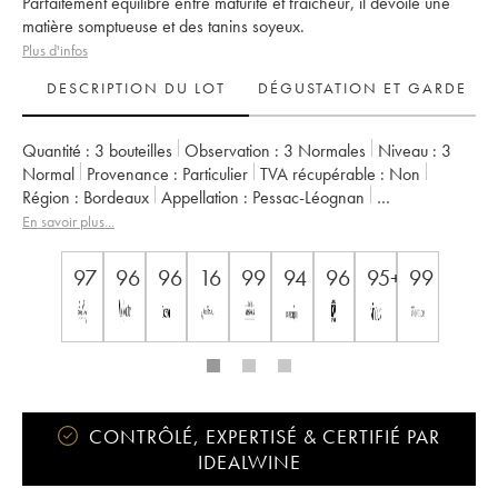
Parfaitement équilibré entre maturité et fraîcheur, il dévoile une
matière somptueuse et des tanins soyeux.
Plus d'infos
DESCRIPTION DU LOT
DÉGUSTATION ET GARDE
Quantité :
3 bouteilles
Observation :
3 Normales
Niveau :
3
Normal
Provenance :
particulier
TVA récupérable :
non
Région :
Bordeaux
Appellation :
Pessac-Léognan
Classement :
Cru Classé de Graves
En savoir plus...
Propriétaire :
Famille Cathiard
97
96
96
16
99
94
96
95+
99
CONTRÔLÉ, EXPERTISÉ & CERTIFIÉ PAR
IDEALWINE