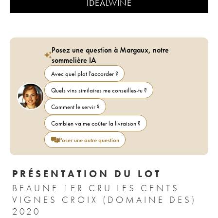
IDEALWINE
Posez une question à Margaux, notre
sommelière IA
Avec quel plat l'accorder ?
Quels vins similaires me conseilles-tu ?
Comment le servir ?
Combien va me coûter la livraison ?
Poser une autre question
PRÉSENTATION DU LOT
BEAUNE 1ER CRU LES CENTS
VIGNES CROIX (DOMAINE DES)
2020