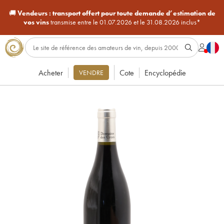
🚚
Vendeurs :
transport offert pour toute demande d’estimation de
vos vins
transmise entre le 01.07.2026 et le 31.08.2026 inclus*
Acheter
Cote
Encyclopédie
VENDRE