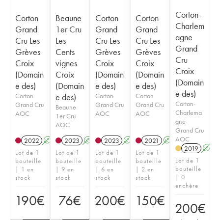
Corton-
Corton
Beaune
Corton
Corton
Charlem
Grand
1er Cru
Grand
Grand
agne
Cru Les
Les
Cru Les
Cru Les
Grand
Grèves
Cents
Grèves
Grèves
Cru
Croix
vignes
Croix
Croix
Croix
(Domain
Croix
(Domain
(Domain
(Domain
e des)
(Domain
e des)
e des)
e des)
Corton
e des)
Corton
Corton
Corton-
Grand Cru
Grand Cru
Grand Cru
Beaune
Charlema
AOC
AOC
AOC
1er Cru
gne
AOC
Grand Cru
AOC
2022
A
2023
A
2023
A
2021
A
2019
A
Lot de 1
Lot de 1
Lot de 1
Lot de 1
Lot de 1
bouteille
bouteille
bouteille
bouteille
bouteille
| 1 en
| 9 en
| 6 en
| 2 en
| 0
stock
stock
stock
stock
enchère
190
€
76
€
200
€
150
€
200
€