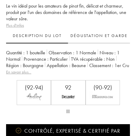
Le vin idéal pour les amateurs de pinot fin, délicat et charmeur,
produit par l'un des domaines de référence de l'appellation, une
valeur sûre.
Plus d'infos
DESCRIPTION DU LOT
DÉGUSTATION ET GARDE
Quantité :
1 bouteille
Observation :
1 Normale
Niveau :
1
Normal
Provenance :
particulier
TVA récupérable :
non
Région :
Bourgogne
Appellation :
Beaune
Classement :
1er Cru
Propriétaire :
Croix (Domaine des)
En savoir plus...
(92-94)
92
(90-92)
CONTRÔLÉ, EXPERTISÉ & CERTIFIÉ PAR