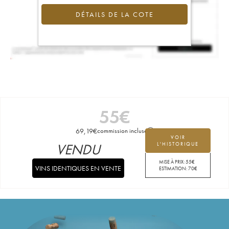
DÉTAILS DE LA COTE
55
€
69,19
€
commission incluse
VOIR
VENDU
L'HISTORIQUE
MISE À PRIX:
55
€
VINS IDENTIQUES EN VENTE
ESTIMATION:
70
€