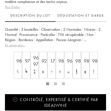
matière somptueuse et des tanins soyeux.
Plus d'infos
DESCRIPTION DU LOT
DÉGUSTATION ET GARDE
Quantité :
2 bouteilles
Observation :
2 Normales
Niveau :
2
Normal
Provenance :
particulier
TVA récupérable :
non
Région :
Bordeaux
Appellation :
Pessac-Léognan
Classement :
Cru Classé de Graves
En savoir plus...
Propriétaire :
Famille Cathiard
96-
98
97
92
17
98
96
98
98
98
97
CONTRÔLÉ, EXPERTISÉ & CERTIFIÉ PAR
IDEALWINE