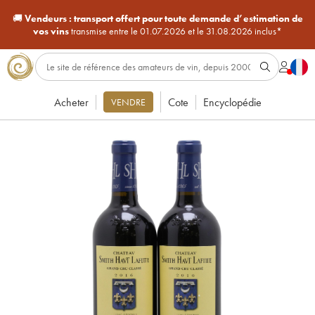
🚚
Vendeurs :
transport offert pour toute demande d’estimation de
vos vins
transmise entre le 01.07.2026 et le 31.08.2026 inclus*
Acheter
Cote
Encyclopédie
VENDRE