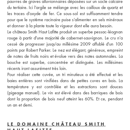
pauvres de graves alluvionnaires déposées sur un socle calcaire 
du tertiaire. Ici l’argile se mélange avec les cailloux de quartz et 
les traces d’oxyde de fer. Ce sous-sol est suffisamment tendre 
pour que le système racinaire puise s’alimenter en sels minéraux 
et donner à la plante toute la vigueur dont elle aura besoin. 
Le château Smith Haut Lafitte produit un superbe pessac-léognan 
rouge à partir d'une majorité de cabernet-sauvignon. Le cru n'a 
cessé de progresser jusqu'au millésime 2009 affublé d'un 100 
points par Robert Parker. Le nez est élégant, généreux, empreint 
de notes de fruits noirs et évolue vers des notes automnales. La 
bouche est superbe, concentrée et distinguée. Les millésimes 
récents iront assurément très loin. 
Pour réaliser cette cuvée, un tri minutieux a été effectué et les 
baies entières sont vinifiées dans de petites cuves en bois. La 
température y est contrôlée et les extractions sont douces 
(pigeage manuel). Le vin est élevé dans des barriques de bois 
dont la proportion de bois neuf atteint les 60%. Et ce, pendant 
un an et demi.
LE DOMAINE CHÂTEAU SMITH