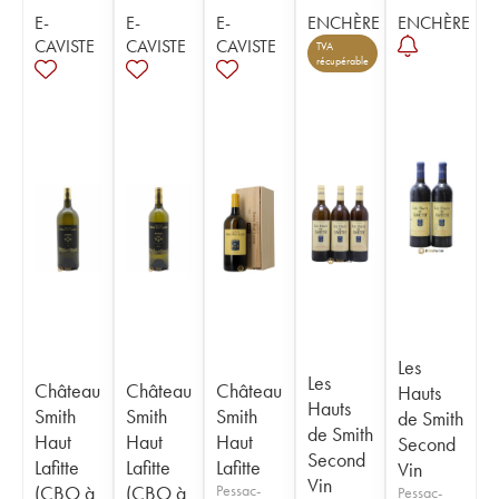
E-
E-
E-
ENCHÈRE
ENCHÈRE
CAVISTE
CAVISTE
CAVISTE
TVA
récupérable
Les
Les
Château
Château
Château
Hauts
Hauts
Smith
Smith
Smith
de Smith
de Smith
Haut
Haut
Haut
Second
Second
Lafitte
Lafitte
Lafitte
Vin
Vin
(CBO à
(CBO à
Pessac-
Pessac-