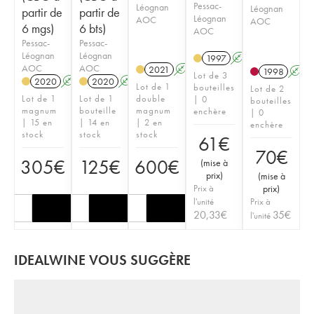
Pessac-
Léognan
Léognan
partir de
partir de
Léognan
AOC
AOC
6 mgs)
6 bts)
AOC
Pessac-
Pessac-
Léognan
Léognan
1997
A
AOC
AOC
2021
A
T
1998
A
Lot de 3
2020
A
T
2020
A
T
Lot de 1
bouteilles
Lot de 2
Lot de 1
Lot de 1
double
| 0
bouteilles
magnum
bouteille
magnum
enchère
| 0
| 15 en
| 14 en
| 2 en
enchère
stock
stock
stock
61
€
70
€
305
€
125
€
600
€
(
mise à
prix
)
(
mise à
Prix à
prix
)
l'unité
Prix à
20,33
€
35
€
l'unité
IDEALWINE VOUS SUGGÈRE