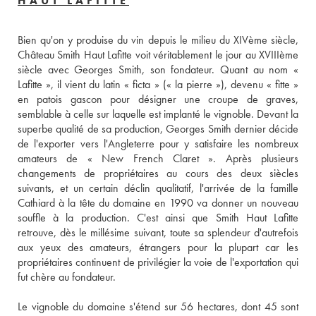
HAUT LAFITTE
Bien qu'on y produise du vin depuis le milieu du XIVème siècle, 
Château Smith Haut Lafitte voit véritablement le jour au XVIIIème 
siècle avec Georges Smith, son fondateur. Quant au nom « 
Lafitte », il vient du latin « ficta » (« la pierre »), devenu « fitte » 
en patois gascon pour désigner une croupe de graves, 
semblable à celle sur laquelle est implanté le vignoble. Devant la 
superbe qualité de sa production, Georges Smith dernier décide 
de l'exporter vers l'Angleterre pour y satisfaire les nombreux 
amateurs de « New French Claret ». Après plusieurs 
changements de propriétaires au cours des deux siècles 
suivants, et un certain déclin qualitatif, l'arrivée de la famille 
Cathiard à la tête du domaine en 1990 va donner un nouveau 
souffle à la production. C'est ainsi que Smith Haut Lafitte 
retrouve, dès le millésime suivant, toute sa splendeur d'autrefois 
aux yeux des amateurs, étrangers pour la plupart car les 
propriétaires continuent de privilégier la voie de l'exportation qui 
fut chère au fondateur. 
Le vignoble du domaine s'étend sur 56 hectares, dont 45 sont 