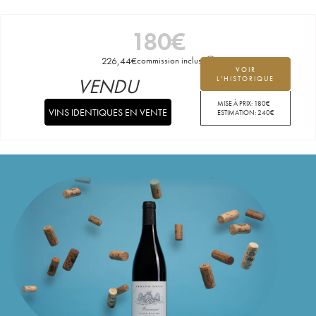
180
€
226,44
€
commission incluse
VOIR
VENDU
L'HISTORIQUE
MISE À PRIX:
180
€
VINS IDENTIQUES EN VENTE
ESTIMATION:
240
€