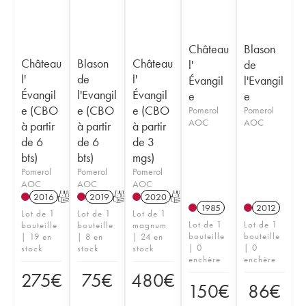
Château
Blason
Château
Blason
Château
l'
de
l'
de
l'
Évangil
l'Evangil
Évangil
l'Evangil
Évangil
e
e
e (CBO
e (CBO
e (CBO
Pomerol
Pomerol
AOC
AOC
à partir
à partir
à partir
de 6
de 6
de 3
bts)
bts)
mgs)
Pomerol
Pomerol
Pomerol
AOC
AOC
AOC
2016
T
2019
T
2020
T
1985
2012
Lot de 1
Lot de 1
Lot de 1
Lot de 1
Lot de 1
bouteille
bouteille
magnum
bouteille
bouteille
| 19 en
| 8 en
| 24 en
| 0
| 0
stock
stock
stock
enchère
enchère
275
€
75
€
480
€
150
€
86
€