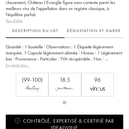
classement, Château L'Evangile figure sans conteste parmi les
meilleurs vins de l'appellation dans un registre classique, à
l'équilibre parfait.
Plus d'infos
DESCRIPTION DU LOT
DÉGUSTATION ET GARDE
Quantité :
1 bouteille
Observations :
1 Étiquette légèrement
marquée
,
1 Capsule légèrement abimée
Niveau :
1
Légèrement
bas
Provenance :
particulier
TVA récupérable :
non
Région :
Bordeaux
Appellation :
Pomerol
En savoir plus...
Propriétaire :
SC du Château L'Evangile
(99-100)
18.5
96
CONTRÔLÉ, EXPERTISÉ & CERTIFIÉ PAR
IDEALWINE