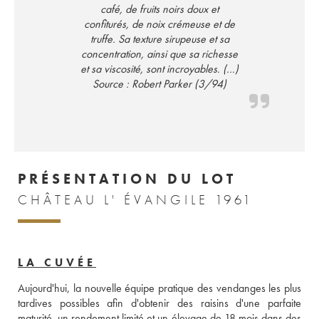
café, de fruits noirs doux et
confiturés, de noix crémeuse et de
truffe. Sa texture sirupeuse et sa
concentration, ainsi que sa richesse
et sa viscosité, sont incroyables. (...)
Source : Robert Parker (3/94)
PRÉSENTATION DU LOT
CHÂTEAU L' ÉVANGILE 1961
LA CUVÉE
Aujourd'hui, la nouvelle équipe pratique des vendanges les plus 
tardives possibles afin d'obtenir des raisins d'une parfaite 
maturité, un rendement limité et un élevage de 18 mois dans des 