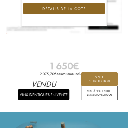
DÉTAILS DE LA COTE
1 650
€
2 075,70
€
commission incluse
VOIR
VENDU
L'HISTORIQUE
MISE À PRIX:
1 500
€
VINS IDENTIQUES EN VENTE
ESTIMATION:
2 000
€