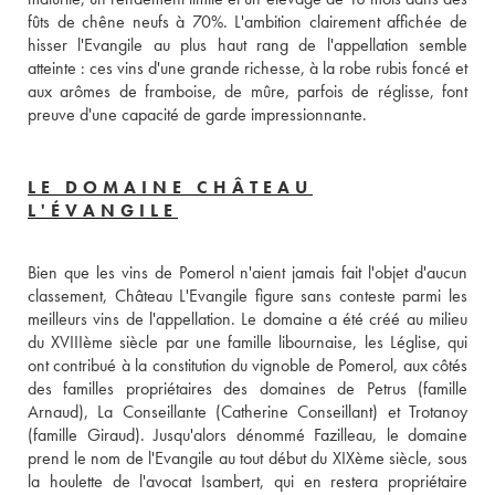
fûts de chêne neufs à 70%. L'ambition clairement affichée de 
hisser l'Evangile au plus haut rang de l'appellation semble 
atteinte : ces vins d'une grande richesse, à la robe rubis foncé et 
aux arômes de framboise, de mûre, parfois de réglisse, font 
preuve d'une capacité de garde impressionnante.
LE DOMAINE CHÂTEAU
L'ÉVANGILE
Bien que les vins de Pomerol n'aient jamais fait l'objet d'aucun 
classement, Château L'Evangile figure sans conteste parmi les 
meilleurs vins de l'appellation. Le domaine a été créé au milieu 
du XVIIIème siècle par une famille libournaise, les Léglise, qui 
ont contribué à la constitution du vignoble de Pomerol, aux côtés 
des familles propriétaires des domaines de Petrus (famille 
Arnaud), La Conseillante (Catherine Conseillant) et Trotanoy 
(famille Giraud). Jusqu'alors dénommé Fazilleau, le domaine 
prend le nom de l'Evangile au tout début du XIXème siècle, sous 
la houlette de l'avocat Isambert, qui en restera propriétaire 