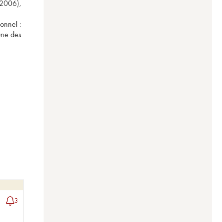
2006), 
onnel : 
une des 
3