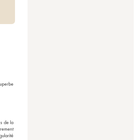
superbe 
 de la 
rement 
larité 