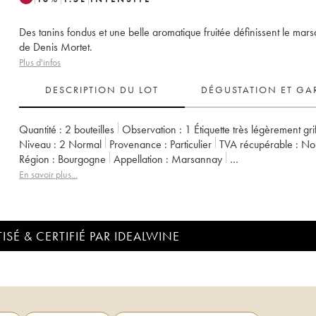
Des tanins fondus et une belle aromatique fruitée définissent le mar
de Denis Mortet.
Plus d'infos
DESCRIPTION DU LOT
DÉGUSTATION ET GA
Quantité :
2 bouteilles
Observation :
1 Étiquette très légèrement gri
Niveau :
2
Normal
Provenance :
particulier
TVA récupérable :
n
Région :
Bourgogne
Appellation :
Marsannay
Propriétaire :
Denis Mortet (Domaine)
En savoir plus...
ISÉ & CERTIFIÉ PAR IDEALWINE