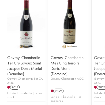
Gevrey-Chambertin
Gevrey-Chambertin
Gevre
1er Cru Lavaux Saint
Mes Cinq Terroirs
1er Cr
Jacques Denis Mortet
Denis Mortet
Jacque
(Domaine)
(Domaine)
(Doma
Gevrey-Chambertin 1er Cru
Gevrey-Chambertin AOC
Gevrey-
AOC
AOC
2018
202
2022
Lot de 1 bouteille | 7 en
Lot de 1
Lot de 1 bouteille | 5
stock
stock
enchères