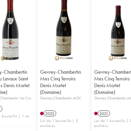
y-Chambertin
Gevrey-Chambertin
Gevrey-Chambert
u Lavaux Saint
Mes Cinq Terroirs
Mes Cinq Terroirs
s Denis Mortet
Denis Mortet
Denis Mortet
ine)
(Domaine)
(Domaine)
Chambertin 1er Cru
Gevrey-Chambertin AOC
Gevrey-Chambertin 
3
2022
2021
 bouteille | 1 en
Lot de 1 bouteille | 5
Lot de 1 bouteille | 
enchères
enchère