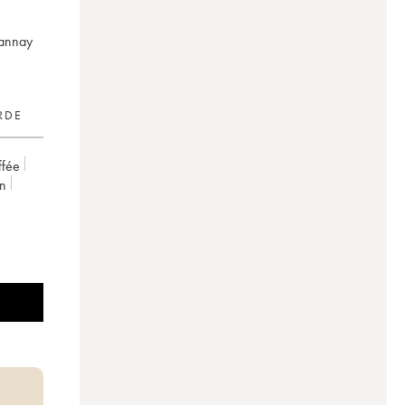
sannay
RDE
ffée
on