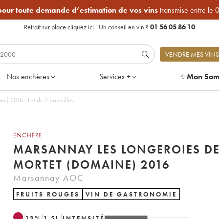
 pour toute demande d’estimation de vos vins
transmise entre le 
Retrait sur place
cliquez ici
|
Un conseil en vin ?
01 56 05 86 10
VENDRE MES VINS
Nos enchères
Services +
✨
Mon Som
e) 2016 - Lot de 2 bouteilles
ENCHÈRE
MARSANNAY LES LONGEROIES D
MORTET (DOMAINE) 2016
Marsannay AOC
FRUITS ROUGES
VIN DE GASTRONOMIE
13
%
1.5
L
INTENSITÉ