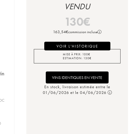
VENDU
130
€
163,54
€
commission incluse
VOIR L'HISTORIQUE
MISE À PRIX:
100
€
ESTIMATION:
130
€
in
VINS IDENTIQUES EN VENTE
En stock, livraison estimée entre le
01/06/2026 et le 04/06/2026
AOC
0