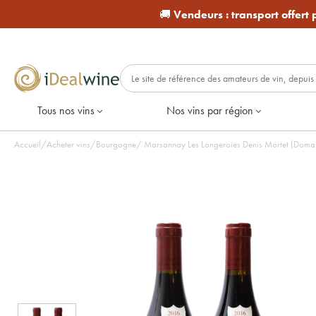
🚚
Vendeurs :
transport offert
Tous nos vins
Nos vins par région
Accueil
/
Acheter vins
/
Bourgogne
/
Marsannay Les Longeroies Denis Mortet (Domain