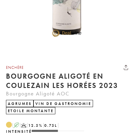
ENCHÈRE
BOURGOGNE ALIGOTÉ EN
COULEZAIN LES HORÉES 2023
Bourgogne Aligoté AOC
AGRUMES
VIN DE GASTRONOMIE
ETOILE MONTANTE
A
K
12.5
%
0.75
L
INTENSITÉ