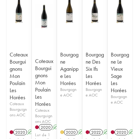
Coteaux
Bourgog
Bourgog
Bourgog
Coteaux
Bourgui
ne
ne Des
ne Le
Bourgui
gnons
Aganipp
Six Ifs
Vieux
gnons
Mon
e Les
Les
Sage
Mon
Poulain
Horées
Horées
Les
Poulain
Les
Bourgogn
Bourgogn
Horées
e AOC
e AOC
Les
Horées
Bourgogn
e AOC
Horées
Coteaux
Bourguign
Coteaux
ons AOC
Bourguign
ons AOC
2020
A
K
2020
A
K
2020
A
K
2022
A
2020
A
Lot de 1