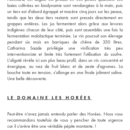
baies cultivées en biodynamie sont vendangées à la main, puis 
un tiers est d'abord égrappé et macère cinq jours sur les peaux, 
tandis que les deux tiers restants sont pressés directement en 
grappes entières. Les jus fermentent alors grâce aux levures 
indigènes chacun de leur côté, puis sont assemblés une fois la 
fermentation malolactique terminée. Le vin poursuit son élevage 
pendant six mois en barriques de chêne de 350 litres. 
Catharina Saade privilégie une vinification très peu 
interventionniste et limite très fortement l'utilisation du soufre. 
L'aligoté révèle ici son plus beau profil, dans un vin concentré et 
énergique, au nez de fruit blanc et de zeste d'agrumes. La 
bouche toute en tension, s'allonge en une finale joliment saline. 
Une belle découverte.
LE DOMAINE LES HORÉES
Peut-être n’avez jamais entendu parler des Horées. Nous vous 
recommandons toutefois de vous y pencher de toute urgence 