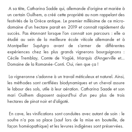
 A sa tête, Catharina Sadde qui, allemande d’origine et mariée à 
un certain Guilhem, a créé cette propriété au nom rappelant des 
festivités de la Grèce antique. Le premier millésime de ce micro-
domaine d’un hectare paraît en 2019 et connaît rapidement du 
succès. Pas étonnant lorsque l’on connaît son parcours : elle a 
étudié au sein de la meilleure école viticole allemande et à 
Montpellier SupAgro avant de s’armer de différentes 
expériences chez les plus grands vignerons bourguignons : 
Cécile Tremblay, Comte de Vogüé, Marquis d’Angerville et… 
 La vigneronne s’adonne à un travail méticuleux et naturel. Ainsi, 
les méthodes sont certifiées biodynamiques et un cheval assure 
le labour des sols, utile à leur aération. Catharina Saade et son 
mari Guilhem disposent aujourd'hui d'un peu plus de trois 
 En cave, les vinifications sont conduites avec autant de soin : le 
soufre n’a pas sa place (sauf lors de la mise en bouteille, de 