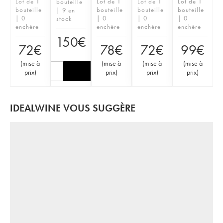
Lot de 1
Lot de 1
Lot de 1
Lot de 1
bouteille
bouteille
bouteille
bouteille
bouteille
| 9 en
| 0
| 0
| 0
| 0
stock
enchère
enchère
enchère
enchère
150
€
72
€
78
€
72
€
99
€
(
mise à
(
mise à
(
mise à
(
mise à
prix
)
prix
)
prix
)
prix
)
IDEALWINE VOUS SUGGÈRE