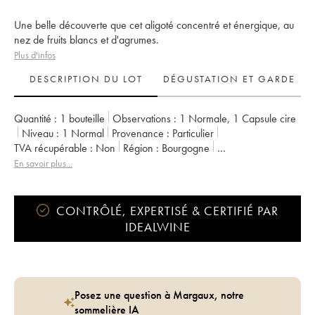
Une belle découverte que cet aligoté concentré et énergique, au
nez de fruits blancs et d'agrumes.
Plus d'infos
DESCRIPTION DU LOT
DÉGUSTATION ET GARDE
Quantité :
1 bouteille
Observations :
1 Normale
,
1 Capsule cire
Niveau :
1
Normal
Provenance :
particulier
TVA récupérable :
non
Région :
Bourgogne
Appellation :
Bourgogne Aligoté
Propriétaire :
Les Horées
En savoir plus...
CONTRÔLÉ, EXPERTISÉ & CERTIFIÉ PAR
IDEALWINE
Posez une question à Margaux, notre
sommelière IA