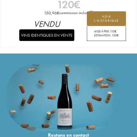
120
€
150,96
€
commission incluse
VOIR
VENDU
L'HISTORIQUE
MISE À PRIX:
110
€
VINS IDENTIQUES EN VENTE
ESTIMATION:
150
€
Restons en
contact