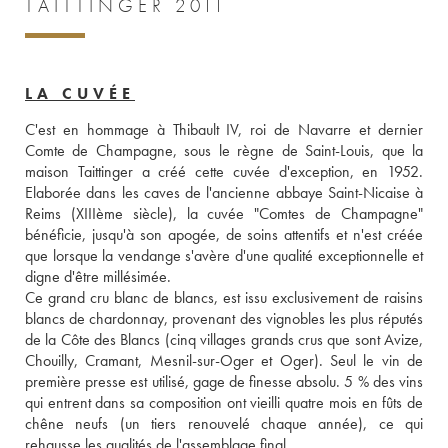
TAITTINGER 2011
LA CUVÉE
C'est en hommage à Thibault IV, roi de Navarre et dernier 
Comte de Champagne, sous le règne de Saint-Louis, que la 
maison Taittinger a créé cette cuvée d'exception, en 1952. 
Elaborée dans les caves de l'ancienne abbaye Saint-Nicaise à 
Reims (XIIIème siècle), la cuvée "Comtes de Champagne" 
bénéficie, jusqu'à son apogée, de soins attentifs et n'est créée 
que lorsque la vendange s'avère d'une qualité exceptionnelle et 
digne d'être millésimée. 
Ce grand cru blanc de blancs, est issu exclusivement de raisins 
blancs de chardonnay, provenant des vignobles les plus réputés 
de la Côte des Blancs (cinq villages grands crus que sont Avize, 
Chouilly, Cramant, Mesnil-sur-Oger et Oger). Seul le vin de 
première presse est utilisé, gage de finesse absolu. 5 % des vins 
qui entrent dans sa composition ont vieilli quatre mois en fûts de 
chêne neufs (un tiers renouvelé chaque année), ce qui 
rehausse les qualités de l'assemblage final. 