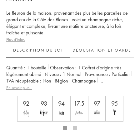
Le fleuron de la maison, provenant des plus belles parcelles de
grand cru de la Côte des Blancs : voici un champagne riche,
élégant et complexe, livrant une matière onctueuse, à la fois
fraîche et puissante.
Plus d'infos
DESCRIPTION DU LOT
DÉGUSTATION ET GARDE
Quantité :
1 bouteille
Observation :
1 Coffret d'origine très
légèrement abimé
Niveau :
1
Normal
Provenance :
particulier
TVA récupérable :
non
Région :
Champagne
Appellation :
Champagne
Propriétaire :
Taittinger
En savoir plus...
92
93
94
17.5
97
95