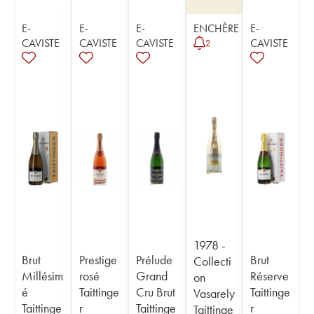
E-
E-
E-
ENCHÈRE
E-
CAVISTE
CAVISTE
CAVISTE
CAVISTE
2
1978 -
Brut
Prestige
Prélude
Brut
Collecti
Millésim
rosé
Grand
Réserve
on
é
Taittinge
Cru Brut
Taittinge
Vasarely
Taittinge
r
Taittinge
r
Taittinge