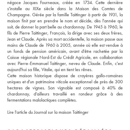
négoce Jacques Fourneaux, créée en 1734. Cette dernière 
s'installe au XIXe siècle dans la Maison des Comtes de 
Champagne. Gérée par la famille Taittinger à partir de 1931, la 
maison finit par en prendre le nom et décide, dès l'année qui 
suit, de donner la part belle au chardonnay. De 1945 à 1960, le 
fils de Pierre Taittinger, François, la dirige avec ses deux frères, 
Jean et Claude. Après sa mort accidentelle, la maison passe aux 
mains de Claude de 1960 à 2005, année où elle est vendue à 
un fonds de pension américain, avant d'être rachetée par la 
Caisse régionale Nord-Est du Crédit Agricole, en collaboration 
avec Pierre-Emmanuel Taittinger, neveu de Claude. Enfin, c'est 
aujourd'hui sa fille, Vitalie, qui en tient les rênes. 
Cette maison historique dispose de crayères gallo-romaines 
uniques et d'un patrimoine viticole exceptionnel de près de 300 
hectares de vignes. Son vignoble est composé à 40% de 
chardonnay, d’ailleurs travaillé en rondeur grâce à des 
fermentations malolactiques complètes. 
Lire l'article du Journal sur la maison Taittinger