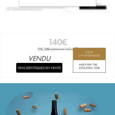
140
€
176,12
€
commission incluse
VOIR
VENDU
L'HISTORIQUE
MISE À PRIX:
70
€
VINS IDENTIQUES EN VENTE
ESTIMATION:
100
€