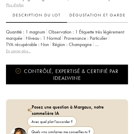
Plus d'infos
DESCRIPTION DU LOT
DÉGUSTATION ET GARDE
Quantité :
1 magnum
Observation :
1 Étiquette très légèrement
marquée
Niveau :
1
Normal
Provenance :
particulier
TVA récupérable :
non
Région :
Champagne
Appellation :
Champagne
Propriétaire :
Taittinger
En savoir plus...
CONTRÔLÉ, EXPERTISÉ & CERTIFIÉ PAR
IDEALWINE
Posez une question à Margaux, notre
sommelière IA
Avec quel plat l'accorder ?
Quels vins similaires me conseilles-tu ?