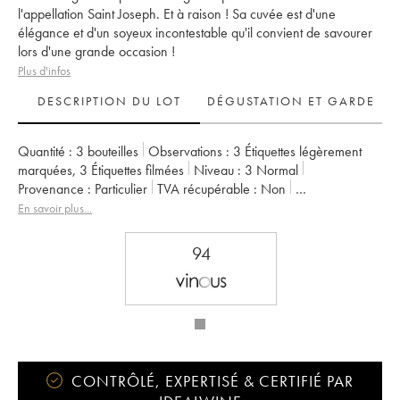
l'appellation Saint Joseph. Et à raison ! Sa cuvée est d'une
élégance et d'un soyeux incontestable qu'il convient de savourer
lors d'une grande occasion !
Plus d'infos
DESCRIPTION DU LOT
DÉGUSTATION ET GARDE
Quantité :
3 bouteilles
Observations :
3 Étiquettes légèrement
marquées
,
3 Étiquettes filmées
Niveau :
3
Normal
Provenance :
particulier
TVA récupérable :
non
Région :
Vallée du Rhône
Appellation :
Saint-Joseph
En savoir plus...
Propriétaire :
Gangloff (Domaine)
94
CONTRÔLÉ, EXPERTISÉ & CERTIFIÉ PAR