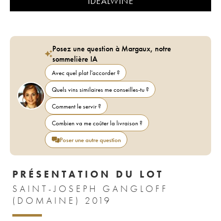
IDEALWINE
Posez une question à Margaux, notre
sommelière IA
Avec quel plat l'accorder ?
Quels vins similaires me conseilles-tu ?
Comment le servir ?
Combien va me coûter la livraison ?
Poser une autre question
PRÉSENTATION DU LOT
SAINT-JOSEPH GANGLOFF
(DOMAINE) 2019