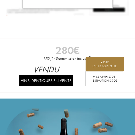
280
€
352,24
€
commission incluse
VOIR
VENDU
L'HISTORIQUE
MISE À PRIX:
270
€
VINS IDENTIQUES EN VENTE
ESTIMATION:
390
€