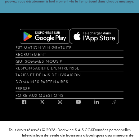
pouvez vous désabonner à tout moment via le lien présent dans chaque message.
ESTIMATION VIN GRATUITE
RECRUTEMENT
QUI SOMMES-NOUS ?
RESPONSABILITÉ D'ENTREPRISE
TARIFS ET DÉLAIS DE LIVRAISON
DOMAINES PARTENAIRES
PRESSE
FOIRE AUX QUESTIONS
Tous droits réservés © 2026 iDealwine S.A.S.
CGS
Données personnelles
Interdiction de vente de boissons alcooliques aux mineurs de