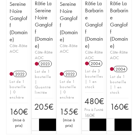
Rôtie La
Rôtie La
Rôtie La
Sereine
Sereine
Sereine
Barbarin
Barbarin
Noire
Noire
Noire
e
e
Ganglof
Ganglof
Ganglof
Ganglof
Ganglof
f
f
f
f
f
(Domain
(Domain
(Domain
(Domain
(Domain
e)
e)
e)
e)
e)
Côte-Rôtie
Côte-Rôtie
AOC
AOC
Côte-Rôtie
Côte-Rôtie
Côte-Rôtie
AOC
AOC
AOC
2004
2023
2004
Lot de 3
Lot de 1
2022
2022
bouteilles
bouteille
Lot de 1
Lot de 1
Lot de 1
| 1 en
|
bouteille
bouteille
bouteille
stock
Quantité
| 1 en
| 0
| 0
limitée
stock
enchère
enchère
480
€
205
€
160
€
160
€
155
€
Prix à l'unité
160
€
(
mise à
(
mise à
prix
)
prix
)