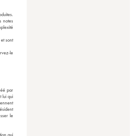
duites. 
 notes 
lexité 
et sont 
vez-le 
éé par 
lui qui 
ennent 
sident 
ser le 
ion qui 