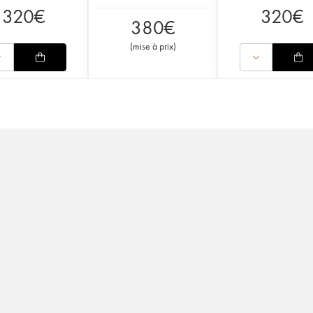
320
€
320
€
380
€
(
mise à prix
)