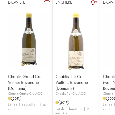
E-CAVISTE
ENCHÈRE
E-CAVI
2
Chablis Grand Cru
Chablis 1er Cru
Chabli
Valmur Raveneau
Vaillons Raveneau
Montée
(Domaine)
(Domaine)
Raven
Chablis Grand Cru AOC
Chablis 1er Cru AOC
Chablis
2011
200
2017
Lot de 1 bouteille | 1 en
Lot de 1
Lot de 1 bouteille | 0
stock
stock
enchère