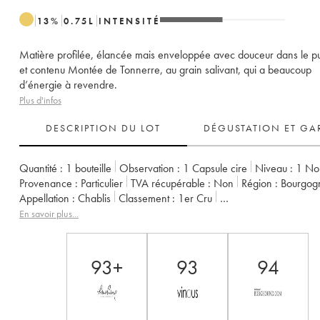
13
%
0.75
L
INTENSITÉ
Matière profilée, élancée mais enveloppée avec douceur dans le pu
et contenu Montée de Tonnerre, au grain salivant, qui a beaucoup
d’énergie à revendre.
Plus d'infos
DESCRIPTION DU LOT
DÉGUSTATION ET GA
Quantité :
1 bouteille
Observation :
1 Capsule cire
Niveau :
1
No
Provenance :
particulier
TVA récupérable :
non
Région :
Bourgog
Appellation :
Chablis
Classement :
1er Cru
Propriétaire :
Raveneau (Domaine)
En savoir plus...
93+
93
94