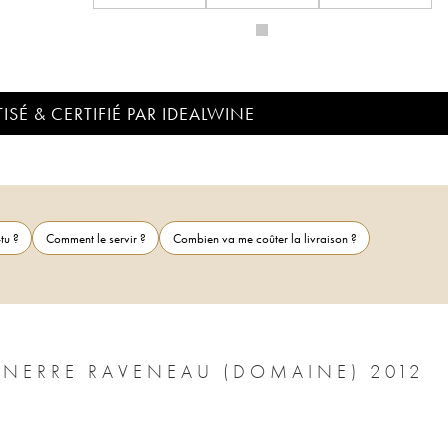
ISÉ & CERTIFIÉ PAR IDEALWINE
tu ?
Comment le servir ?
Combien va me coûter la livraison ?
NNERRE RAVENEAU (DOMAINE) 2012