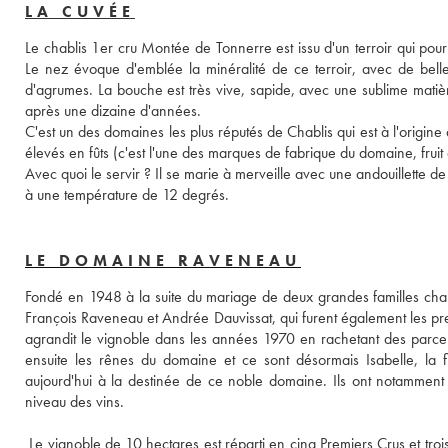
LA CUVÉE
Le chablis 1er cru Montée de Tonnerre est issu d'un terroir qui pourr
Le nez évoque d'emblée la minéralité de ce terroir, avec de belles 
d'agrumes. La bouche est très vive, sapide, avec une sublime matière
après une dizaine d'années. 
C'est un des domaines les plus réputés de Chablis qui est à l'origine
élevés en fûts (c'est l'une des marques de fabrique du domaine, fruit 
Avec quoi le servir ? Il se marie à merveille avec une andouillette 
à une température de 12 degrés. 
LE DOMAINE RAVENEAU
Fondé en 1948 à la suite du mariage de deux grandes familles chabl
François Raveneau et Andrée Dauvissat, qui furent également les premi
agrandit le vignoble dans les années 1970 en rachetant des parce
ensuite les rênes du domaine et ce sont désormais Isabelle, la f
aujourd'hui à la destinée de ce noble domaine. Ils ont notamment
niveau des vins.
 Le vignoble de 10 hectares est réparti en cinq Premiers Crus et trois