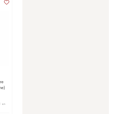
re
ne)
1 en