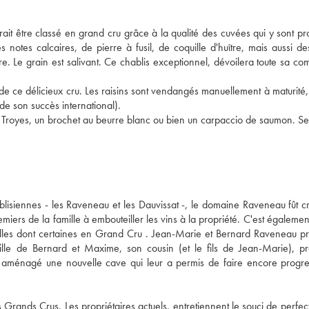
ait être classé en grand cru grâce à la qualité des cuvées qui y sont pro
notes calcaires, de pierre à fusil, de coquille d'huître, mais aussi des
. Le grain est salivant. Ce chablis exceptionnel, dévoilera toute sa comp
 de ce délicieux cru. Les raisins sont vendangés manuellement à maturité, 
de son succès international). 
de Troyes, un brochet au beurre blanc ou bien un carpaccio de saumon. Ser
isiennes - les Raveneau et les Dauvissat -, le domaine Raveneau fût cr
ers de la famille à embouteiller les vins à la propriété. C'est également 
lles dont certaines en Grand Cru . Jean-Marie et Bernard Raveneau pr
ille de Bernard et Maxime, son cousin (et le fils de Jean-Marie), pré
 aménagé une nouvelle cave qui leur a permis de faire encore progres
 Grands Crus. Les propriétaires actuels, entretiennent le souci de perfect