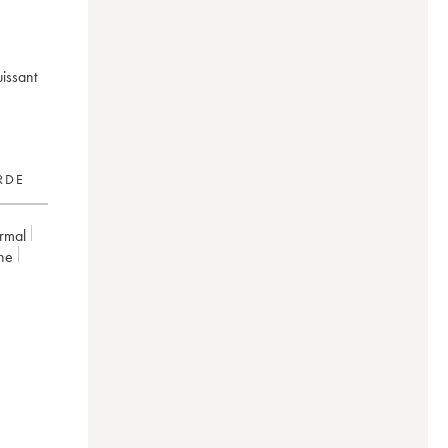
issant
RDE
rmal
ne