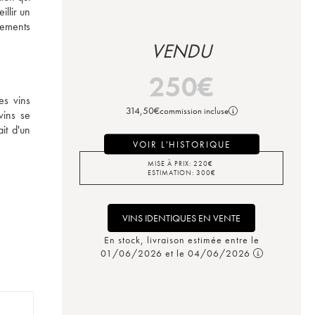
llir un 
ements 
VENDU
250
€
s vins 
314,50
€
commission incluse
ins se 
t d'un 
VOIR L'HISTORIQUE
MISE À PRIX:
220
€
ESTIMATION:
300
€
VINS IDENTIQUES EN VENTE
En stock, livraison estimée entre le
01/06/2026 et le 04/06/2026