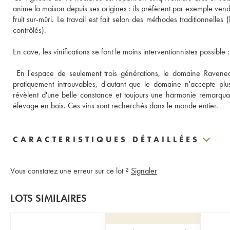
anime la maison depuis ses origines : ils préfèrent par exemple vendan
fruit sur-mûri. Le travail est fait selon des méthodes traditionnel
contrôlés).
En cave, les vinifications se font le moins interventionnistes possibl
 En l'espace de seulement trois générations, le domaine Ravenea
pratiquement introuvables, d'autant que le domaine n'accepte plus
révèlent d'une belle constance et toujours une harmonie remarquabl
élevage en bois. Ces vins sont recherchés dans le monde entier.
CARACTERISTIQUES DÉTAILLÉES
Vous constatez une erreur sur ce lot ?
Signaler
LOTS SIMILAIRES