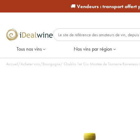
🚚
Vendeurs :
transport offert
Tous nos vins
Nos vins par région
Accueil
/
Acheter vins
/
Bourgogne
/
Chablis 1er Cru Montée de Tonnerre Raveneau (