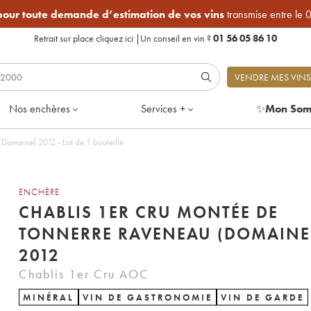
 pour toute demande d’estimation de vos vins
transmise entre le 
Retrait sur place
cliquez ici
|
Un conseil en vin ?
01 56 05 86 10
VENDRE MES VINS
Nos enchères
Services +
✨
Mon Som
Domaine) 2012 - Lot de 1 bouteille
ENCHÈRE
CHABLIS 1ER CRU MONTÉE DE
TONNERRE RAVENEAU (DOMAINE
2012
Chablis 1er Cru AOC
MINÉRAL
VIN DE GASTRONOMIE
VIN DE GARDE