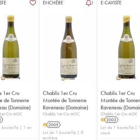
STE
ENCHÈRE
E-CAVISTE
1
s 1er Cru
Chablis 1er Cru
Chablis 1er Cru
 de Tonnerre
Montée de Tonnerre
Montée de Tonner
eau (Domaine)
Raveneau (Domaine)
Raveneau (Domai
 1er Cru AOC
Chablis 1er Cru AOC
Chablis 1er Cru AOC
3
2003
2005
 bouteille | 1 en
Lot de 1 bouteille | 
Lot de 1 bouteille | 0
stock
enchère