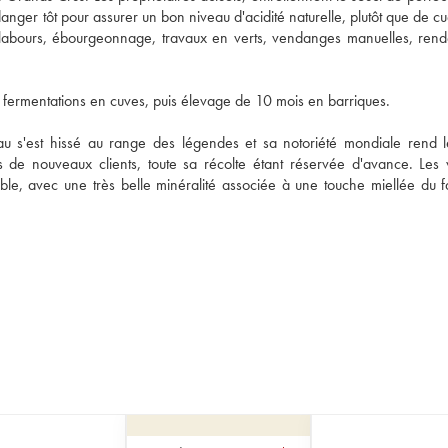
ger tôt pour assurer un bon niveau d'acidité naturelle, plutôt que de cuei
les (labours, ébourgeonnage, travaux en verts, vendanges manuelles, rend
e : fermentations en cuves, puis élevage de 10 mois en barriques.
u s'est hissé au range des légendes et sa notoriété mondiale rend le
 de nouveaux clients, toute sa récolte étant réservée d'avance. Les v
e, avec une très belle minéralité associée à une touche miellée du fai