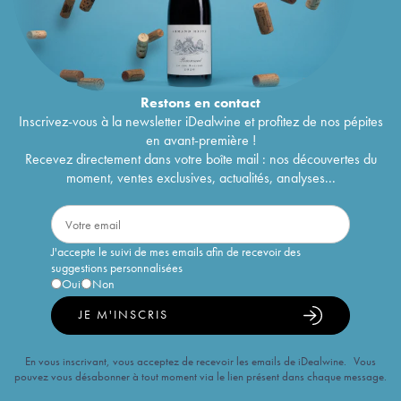
Restons en
contact
Inscrivez-vous à la newsletter iDealwine et profitez de nos pépites
en avant-première !
Recevez directement dans votre boîte mail : nos découvertes du
moment, ventes exclusives, actualités, analyses...
J'accepte le suivi de mes emails afin de recevoir des
suggestions personnalisées
Oui
Non
JE M'INSCRIS
En vous inscrivant, vous acceptez de recevoir les emails de iDealwine. Vous
pouvez vous désabonner à tout moment via le lien présent dans chaque message.