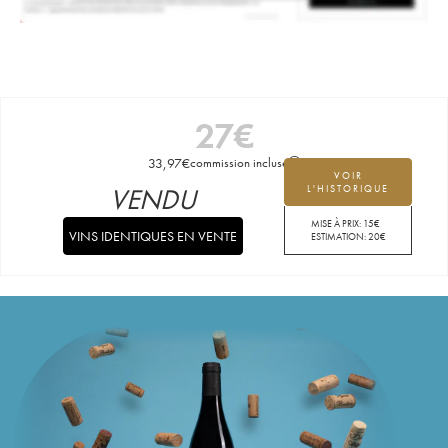
27
€
33,97
€
commission incluse
VOIR
VENDU
L'HISTORIQUE
MISE À PRIX:
15
€
VINS IDENTIQUES EN VENTE
ESTIMATION:
20
€