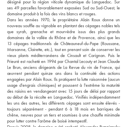
désigné pour la région viticole dynamique du Languedoc. Sur 
ses 49 parcelles favorablement exposées Sud ou Sud-Ouest, le 
domaine produit à la fois des vins blancs et rouges. 
Dans les années 1970, le propriétaire Alain Roux donne un 
nouveau souffle au vignoble en plantant des cépages nobles tels 
que syrah, grenache et mourvèdre issus des plus grands 
domaines de la vallée du Rhône et de Provence, ainsi que les 
13 cépages traditionnels de Châteauneuf-du-Pape (Roussane, 
Marsanne, Clairette, etc.), tout en prenant soin de conserver les 
vieux plants méditerranéens de Cinsault et Carignan. Puis le 
Prieuré est racheté en 1994 par Chantal Lecouty et Jean Claude 
Le Brun, anciens dirigeants de La Revue du vin de France, qui 
œuvrent pendant quinze ans dans la continuité des actions 
engagées par Alain Roux. Ils pratiquent la lutte raisonnée (aucun 
usage d'engrais chimiques) et poussent à l'extrême la maturité 
des raisins en vendangeant avec 15 jours de délai par rapport 
au début de la récolte en Languedoc. Vinifiés indépendamment 
les uns des autres, les différents cépages sont ensuite élevés - 
toujours séparément - pendant 6 à 18 mois en barriques de 
chêne, neuves pour un tiers et soumises à une chauffe minimale 
pour lutter contre l'arôme de boisé intempestif. 
Depuis 2008, le domaine a été racheté Alexander Pumpiansky 