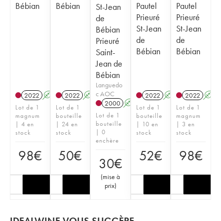
Bébian
Bébian
Pautel
Pautel
St-Jean
Prieuré
Prieuré
de
St-Jean
St-Jean
Bébian
de
de
Prieuré
Bébian
Bébian
Saint-
Jean de
Bébian
Languedo
c AOC
2022
A
K
2022
A
K
2022
A
K
2022
A
2000
A
K
Lot de 1
Lot de 1
Lot de 1
Lot de 1
Lot de 1
magnum
bouteille
bouteille
magnum
bouteille
| 4 en
| 24 en
| 10 en
| 3 en
| 0
stock
stock
stock
stock
enchère
98
€
50
€
52
€
98
€
30
€
(
mise à
prix
)
IDEALWINE VOUS SUGGÈRE