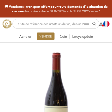
🚚
Vendeurs :
transport offert pour toute demande d’estimation de
vos vins
transmise entre le 01.07.2026 et le 31.08.2026 inclus*
Acheter
Cote
Encyclopédie
VENDRE