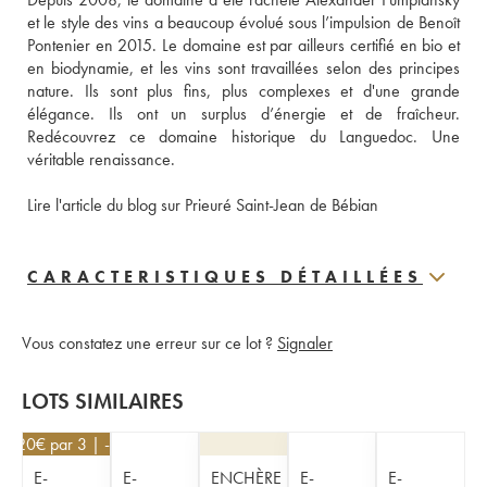
et le style des vins a beaucoup évolué sous l’impulsion de Benoît 
Pontenier en 2015. Le domaine est par ailleurs certifié en bio et 
en biodynamie, et les vins sont travaillées selon des principes 
nature. Ils sont plus fins, plus complexes et d'une grande 
élégance. Ils ont un surplus d’énergie et de fraîcheur. 
Redécouvrez ce domaine historique du Languedoc. Une 
véritable renaissance.
Lire l'article du blog sur Prieuré Saint-Jean de Bébian
CARACTERISTIQUES DÉTAILLÉES
Vous constatez une erreur sur ce lot ?
Signaler
LOTS SIMILAIRES
88,20
€
par 3 | -10%
E-
E-
ENCHÈRE
E-
E-