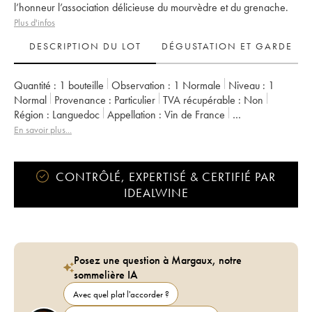
l’honneur l’association délicieuse du mourvèdre et du grenache.
Plus d'infos
DESCRIPTION DU LOT
DÉGUSTATION ET GARDE
Quantité :
1 bouteille
Observation :
1 Normale
Niveau :
1
Normal
Provenance :
particulier
TVA récupérable :
non
Région :
Languedoc
Appellation :
Vin de France
Propriétaire :
Prieuré St-Jean de Bébian
En savoir plus...
CONTRÔLÉ, EXPERTISÉ & CERTIFIÉ PAR
IDEALWINE
Posez une question à Margaux, notre
sommelière IA
Avec quel plat l'accorder ?