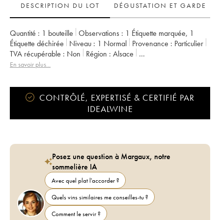
DESCRIPTION DU LOT
DÉGUSTATION ET GARDE
Quantité :
1 bouteille
Observations :
1 Étiquette marquée
,
1
Étiquette déchirée
Niveau :
1
Normal
Provenance :
particulier
TVA récupérable :
non
Région :
Alsace
Appellation :
Alsace Riesling
Classement :
Grand Cru
En savoir plus...
Propriétaire :
Gérard Schueller (Domaine)
CONTRÔLÉ, EXPERTISÉ & CERTIFIÉ PAR
IDEALWINE
Posez une question à Margaux, notre
sommelière IA
Avec quel plat l'accorder ?
Quels vins similaires me conseilles-tu ?
Comment le servir ?