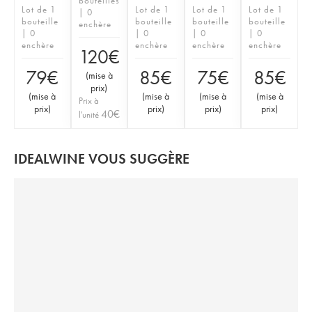
bouteilles
Lot de 1
Lot de 1
Lot de 1
Lot de 1
| 0
bouteille
bouteille
bouteille
bouteille
enchère
| 0
| 0
| 0
| 0
enchère
enchère
enchère
enchère
120
€
79
€
85
€
75
€
85
€
(
mise à
prix
)
(
mise à
(
mise à
(
mise à
(
mise à
Prix à
prix
)
prix
)
prix
)
prix
)
40
€
l'unité
IDEALWINE VOUS SUGGÈRE