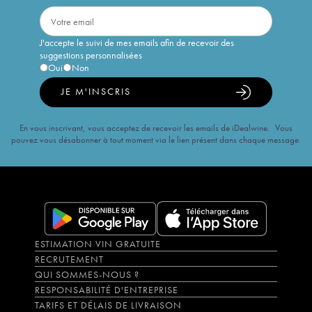
J'accepte le suivi de mes emails afin de recevoir des
suggestions personnalisées
Oui
Non
JE M'INSCRIS
En vous inscrivant, vous acceptez de recevoir les emails de iDealwine. Vous
pouvez vous désabonner à tout moment via le lien présent dans chaque message.
ESTIMATION VIN GRATUITE
RECRUTEMENT
QUI SOMMES-NOUS ?
RESPONSABILITÉ D'ENTREPRISE
TARIFS ET DÉLAIS DE LIVRAISON