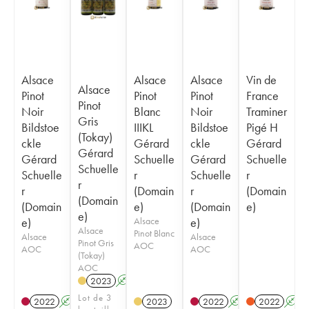
Alsace
Alsace
Alsace
Vin de
Alsace
Pinot
Pinot
Pinot
France
Pinot
Noir
Blanc
Noir
Traminer
Gris
Bildstoe
IIIKL
Bildstoe
Pigé H
(Tokay)
ckle
Gérard
ckle
Gérard
Gérard
Gérard
Schuelle
Gérard
Schuelle
Schuelle
Schuelle
r
Schuelle
r
r
r
(Domain
r
(Domain
(Domain
(Domain
e)
(Domain
e)
e)
e)
Alsace
e)
Alsace
Pinot Blanc
Alsace
Alsace
Pinot Gris
AOC
AOC
AOC
(Tokay)
AOC
2023
A
K
Lot de 3
2022
A
K
2023
2022
A
K
2022
A