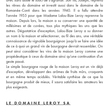
avec sans doute le souci de s'agrandir. Son fils, Joseph, reprend 
les rênes du domaine et investit aussi dans le domaine de la 
Romanée-Conti dans les années 1940. Il a fallu attendre 
l'année 1955 pour que Madame Lalou-Bize Leroy reprenne la 
maison. Depuis lors, la maison a su conserver une quantité de 
millésimes et de cuvées, tous plus mythiques les uns que les 
autres. Dégustatrice d'exception, Lalou-Bize Leroy a su donner 
un nom à la maison et sélectionner, au fil des ans, une véritable 
connaissance du vignoble bourguignon jusqu'à se faire une idée 
de ce à quoi un grand vin de bourgogne devrait ressembler. On 
peut ainsi considérer les vins de la maison Leroy comme une 
propédeutique à ceux du domaine ainsi qu'une continuation d'un 
geste passé. 
Le simple bourgogne rouge de la maison Leroy est un vin déjà 
d'exception, développant des arômes de fruits mûrs, croquants 
et en même temps acidulés. Véritable synthèse de ce que la 
bourgogne produit de mieux, il saura satisfaire les amateurs les 
plus exigeants.
LE DOMAINE LEROY SA