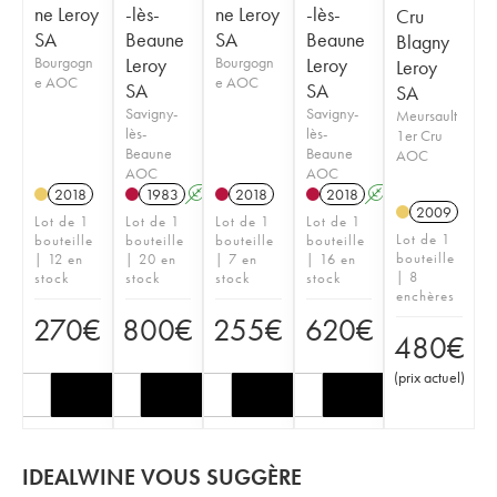
ne Leroy
-lès-
ne Leroy
-lès-
Cru
SA
Beaune
SA
Beaune
Blagny
Bourgogn
Leroy
Bourgogn
Leroy
Leroy
e AOC
e AOC
SA
SA
SA
Savigny-
Savigny-
Meursault
lès-
lès-
1er Cru
Beaune
Beaune
AOC
AOC
AOC
2018
1983
A
2018
2018
A
2009
Lot de 1
Lot de 1
Lot de 1
Lot de 1
Lot de 1
bouteille
bouteille
bouteille
bouteille
bouteille
| 12 en
| 20 en
| 7 en
| 16 en
| 8
stock
stock
stock
stock
enchères
270
€
800
€
255
€
620
€
480
€
(
prix actuel
)
IDEALWINE VOUS SUGGÈRE