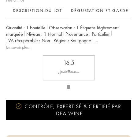
Plus d'infos
DESCRIPTION DU LOT
DÉGUSTATION ET GARDE
Quantité :
1 bouteille
Observation :
1 Étiquette légèrement
marquée
Niveau :
1
Normal
Provenance :
particulier
TVA récupérable :
non
Région :
Bourgogne
Appellation :
Bourgogne
Propriétaire :
Leroy SA
En savoir plus...
16.5
CONTRÔLÉ, EXPERTISÉ & CERTIFIÉ PAR
IDEALWINE