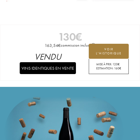
130
€
163,54
€
commission incluse
VOIR
VENDU
L'HISTORIQUE
MISE À PRIX:
120
€
VINS IDENTIQUES EN VENTE
ESTIMATION:
160
€