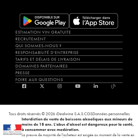
ESTIMATION VIN GRATUITE
RECRUTEMENT
QUI SOMMES-NOUS ?
RESPONSABILITÉ D'ENTREPRISE
TARIFS ET DÉLAIS DE LIVRAISON
DOMAINES PARTENAIRES
PRESSE
FOIRE AUX QUESTIONS
Tous droits réservés © 2026 iDealwine S.A.S.
CGS
Données personnelles
Interdiction de vente de boissons alcooliques aux mineurs de
moins de 18 ans. L'abus d'alcool est dangereux pour la santé,
à consommer avec modération.
La preuve de majorité de l'acheteur est exigée au moment de la vente en