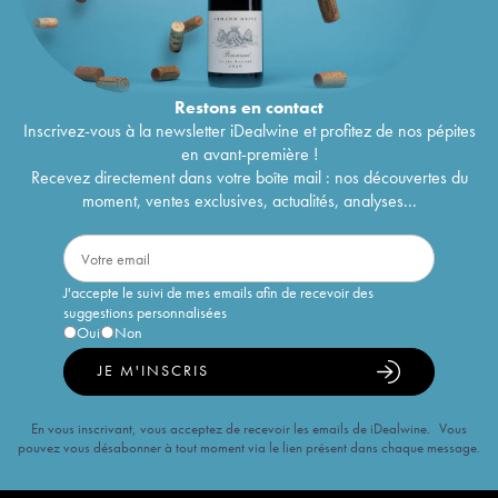
Restons en
contact
Inscrivez-vous à la newsletter iDealwine et profitez de nos pépites
en avant-première !
Recevez directement dans votre boîte mail : nos découvertes du
moment, ventes exclusives, actualités, analyses...
J'accepte le suivi de mes emails afin de recevoir des
suggestions personnalisées
Oui
Non
JE M'INSCRIS
En vous inscrivant, vous acceptez de recevoir les emails de iDealwine. Vous
pouvez vous désabonner à tout moment via le lien présent dans chaque message.