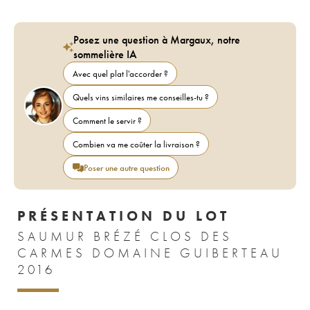
Posez une question à Margaux, notre
sommelière IA
Avec quel plat l'accorder ?
Quels vins similaires me conseilles-tu ?
Comment le servir ?
Combien va me coûter la livraison ?
Poser une autre question
PRÉSENTATION DU LOT
SAUMUR BRÉZÉ CLOS DES
CARMES DOMAINE GUIBERTEAU
2016