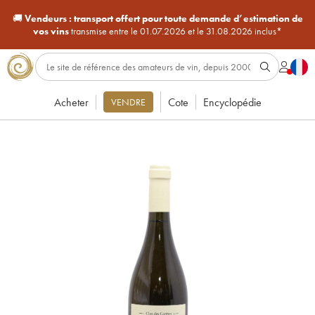
🚚
Vendeurs :
transport offert pour toute demande d’estimation de
vos vins
transmise entre le 01.07.2026 et le 31.08.2026 inclus*
Acheter
Cote
Encyclopédie
VENDRE