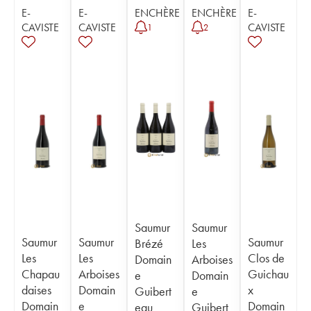
E-
E-
ENCHÈRE
ENCHÈRE
E-
CAVISTE
CAVISTE
CAVISTE
1
2
Saumur
Saumur
Saumur
Saumur
Saumur
Brézé
Les
Les
Les
Clos de
Domain
Arboises
Chapau
Arboises
Guichau
e
Domain
daises
Domain
x
Guibert
e
Domain
e
Domain
eau
Guibert