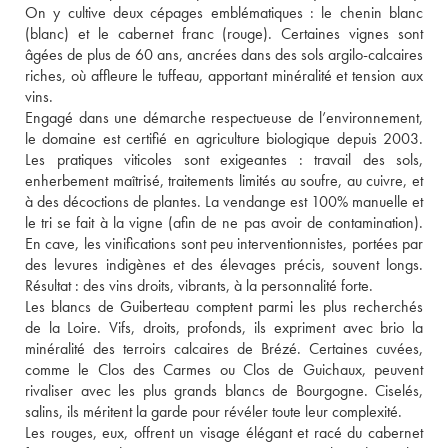
On y cultive deux cépages emblématiques : le chenin blanc 
(blanc) et le cabernet franc (rouge). Certaines vignes sont 
âgées de plus de 60 ans, ancrées dans des sols argilo-calcaires 
riches, où affleure le tuffeau, apportant minéralité et tension aux 
vins.
Engagé dans une démarche respectueuse de l’environnement, 
le domaine est certifié en agriculture biologique depuis 2003. 
Les pratiques viticoles sont exigeantes : travail des sols, 
enherbement maîtrisé, traitements limités au soufre, au cuivre, et 
à des décoctions de plantes. La vendange est 100% manuelle et 
le tri se fait à la vigne (afin de ne pas avoir de contamination). 
En cave, les vinifications sont peu interventionnistes, portées par 
des levures indigènes et des élevages précis, souvent longs. 
Résultat : des vins droits, vibrants, à la personnalité forte.
Les blancs de Guiberteau comptent parmi les plus recherchés 
de la Loire. Vifs, droits, profonds, ils expriment avec brio la 
minéralité des terroirs calcaires de Brézé. Certaines cuvées, 
comme le Clos des Carmes ou Clos de Guichaux, peuvent 
rivaliser avec les plus grands blancs de Bourgogne. Ciselés, 
salins, ils méritent la garde pour révéler toute leur complexité.
Les rouges, eux, offrent un visage élégant et racé du cabernet 