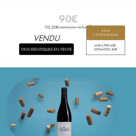
90
€
113,22
€
commission incluse
VOIR
VENDU
L'HISTORIQUE
MISE À PRIX:
60
€
VINS IDENTIQUES EN VENTE
ESTIMATION:
80
€