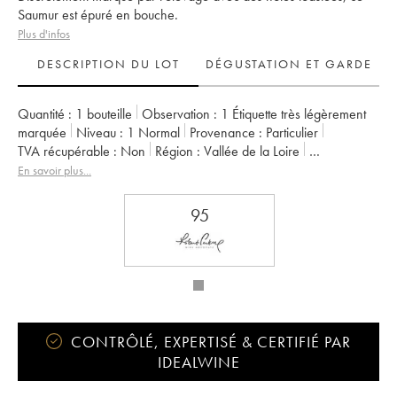
Saumur est épuré en bouche.
Plus d'infos
DESCRIPTION DU LOT
DÉGUSTATION ET GARDE
Quantité :
1 bouteille
Observation :
1 Étiquette très légèrement
marquée
Niveau :
1
Normal
Provenance :
particulier
TVA récupérable :
non
Région :
Vallée de la Loire
Appellation :
Saumur
Propriétaire :
Domaine Guiberteau
En savoir plus...
95
CONTRÔLÉ, EXPERTISÉ & CERTIFIÉ PAR
IDEALWINE