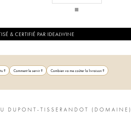
ISÉ & CERTIFIÉ PAR IDEALWINE
tu ?
Comment le servir ?
Combien va me coûter la livraison ?
U DUPONT-TISSERANDOT (DOMAINE