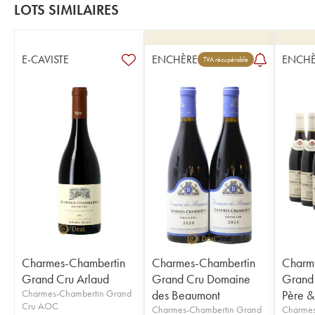
LOTS SIMILAIRES
E-CAVISTE
ENCHÈRE
ENCHÈ
TVA récupérable
Charmes-Chambertin
Charmes-Chambertin
Charm
Grand Cru Arlaud
Grand Cru Domaine
Grand
Charmes-Chambertin Grand
des Beaumont
Père & 
Cru AOC
Charmes-Chambertin Grand
Charmes