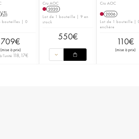
C
Cru AOC
Cru AOC
2020
T
2006
Lot de 1 bouteille | 9 en
 bouteilles | 0
Lot de 1 bouteille | 
stock
enchère
550
€
709
€
110
€
(
mise à prix
)
(
mise à prix
)
118,17
€
à l'unité