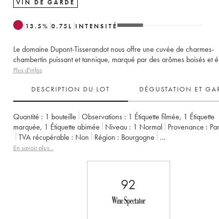
VIN DE GARDE
13.5
%
0.75
L
INTENSITÉ
Le domaine Dupont-Tisserandot nous offre une cuvée de charmes-
chambertin puissant et tannique, marqué par des arômes boisés et é
Plus d'infos
DESCRIPTION DU LOT
DÉGUSTATION ET GA
Quantité :
1 bouteille
Observations :
1 Étiquette filmée
,
1 Étiquette
marquée
,
1 Étiquette abimée
Niveau :
1
Normal
Provenance :
pa
TVA récupérable :
non
Région :
Bourgogne
Appellation :
Charmes-Chambertin
Classement :
Grand Cru
En savoir plus...
Propriétaire :
Dupont-Tisserandot (Domaine)
92