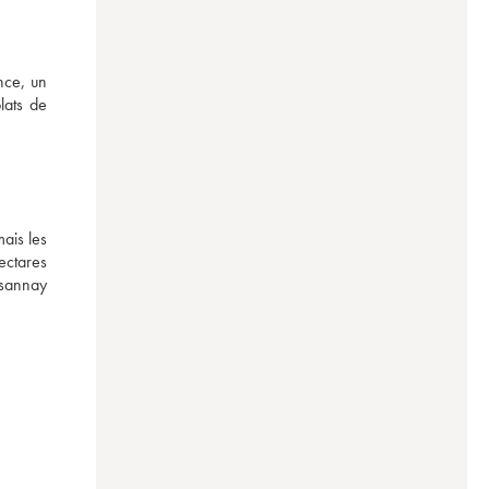
ce, un 
ats de 
is les 
ctares 
sannay 