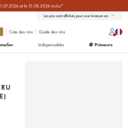
01.07.2026 et le 31.08.2026 inclus*
Les prix sont affichés pour une livraison en :
Cote des vins
Guide des vins
melier
Indispensables
🍇 Primeurs
CRU
E)