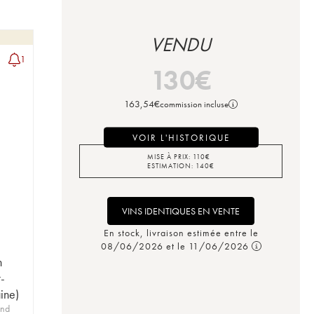
VENDU
1
130
€
163,54
€
commission incluse
VOIR L'HISTORIQUE
MISE À PRIX:
110
€
ESTIMATION:
140
€
VINS IDENTIQUES EN VENTE
En stock, livraison estimée entre le
08/06/2026 et le 11/06/2026
n
-
ine)
and