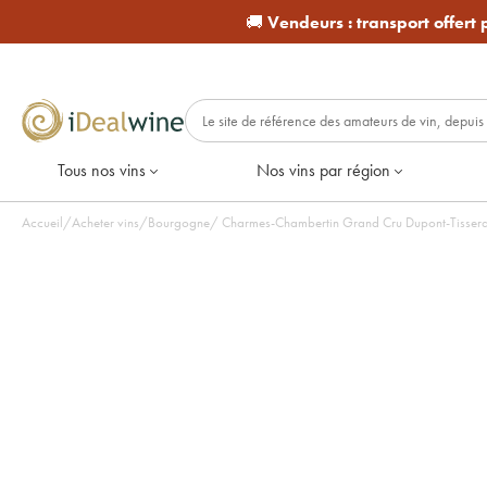
🚚
Vendeurs :
transport offert
Tous nos vins
Nos vins par région
Accueil
/
Acheter vins
/
Bourgogne
/
Charmes-Chambertin Grand Cru Dupont-Tisseran