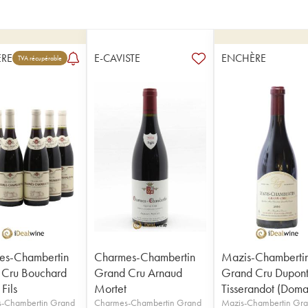
RE
E-CAVISTE
ENCHÈRE
TVA récupérable
es-Chambertin
Charmes-Chambertin
Mazis-Chamberti
 Cru Bouchard
Grand Cru Arnaud
Grand Cru Dupont
Fils
Mortet
Tisserandot (Doma
-Chambertin Grand
Charmes-Chambertin Grand
Mazis-Chambertin Gr