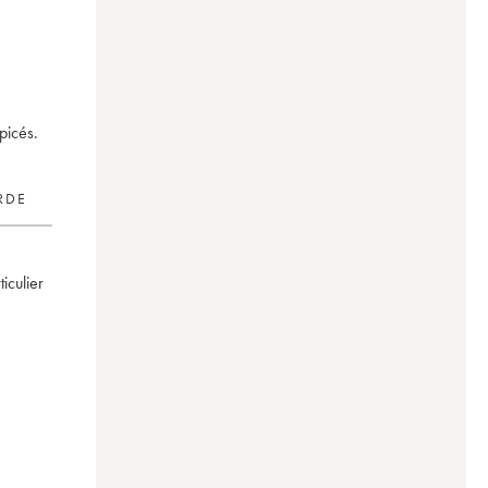
picés.
RDE
rticulier