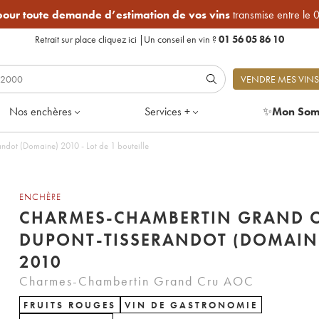
 pour toute demande d’estimation de vos vins
transmise entre le 
Retrait sur place
cliquez ici
|
Un conseil en vin ?
01 56 05 86 10
VENDRE MES VINS
Nos enchères
Services +
✨
Mon Som
dot (Domaine) 2010 - Lot de 1 bouteille
ENCHÈRE
CHARMES-CHAMBERTIN GRAND 
DUPONT-TISSERANDOT (DOMAIN
2010
Charmes-Chambertin Grand Cru AOC
FRUITS ROUGES
VIN DE GASTRONOMIE