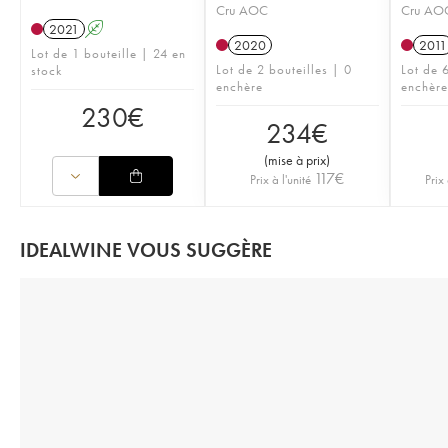
Cru AOC
Cru AO
2021
A
2020
2011
Lot de 1 bouteille | 24 en
Lot de 2 bouteilles | 0
Lot de 6
stock
enchère
enchère
230
€
234
€
(
mise à prix
)
117
€
Prix à l'unité
Prix 
IDEALWINE VOUS SUGGÈRE