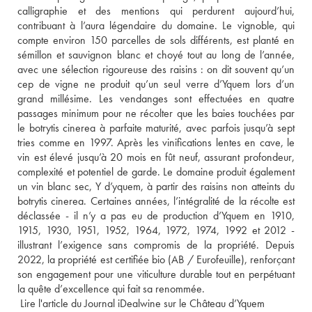
calligraphie et des mentions qui perdurent aujourd’hui, 
contribuant à l’aura légendaire du domaine. Le vignoble, qui 
compte environ 150 parcelles de sols différents, est planté en 
sémillon et sauvignon blanc et choyé tout au long de l’année, 
avec une sélection rigoureuse des raisins : on dit souvent qu’un 
cep de vigne ne produit qu’un seul verre d’Yquem lors d’un 
grand millésime. Les vendanges sont effectuées en quatre 
passages minimum pour ne récolter que les baies touchées par 
le botrytis cinerea à parfaite maturité, avec parfois jusqu’à sept 
tries comme en 1997. Après les vinifications lentes en cave, le 
vin est élevé jusqu’à 20 mois en fût neuf, assurant profondeur, 
complexité et potentiel de garde. Le domaine produit également 
un vin blanc sec, Y d’yquem, à partir des raisins non atteints du 
botrytis cinerea. Certaines années, l’intégralité de la récolte est 
déclassée - il n’y a pas eu de production d’Yquem en 1910, 
1915, 1930, 1951, 1952, 1964, 1972, 1974, 1992 et 2012 - 
illustrant l’exigence sans compromis de la propriété. Depuis 
2022, la propriété est certifiée bio (AB / Eurofeuille), renforçant 
son engagement pour une viticulture durable tout en perpétuant 
la quête d’excellence qui fait sa renommée.
 Lire l'article du Journal iDealwine sur le Château d’Yquem