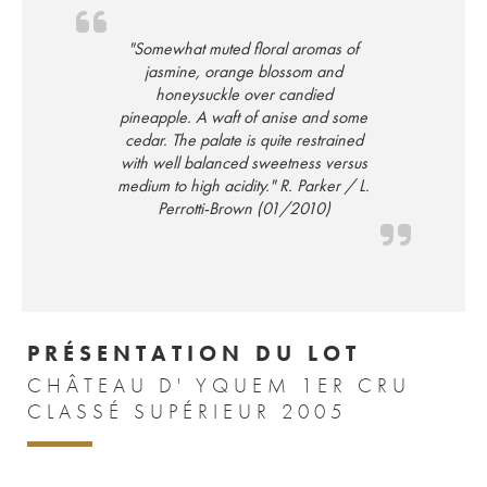
"Somewhat muted floral aromas of
jasmine, orange blossom and
honeysuckle over candied
pineapple. A waft of anise and some
cedar. The palate is quite restrained
with well balanced sweetness versus
medium to high acidity." R. Parker / L.
Perrotti-Brown (01/2010)
PRÉSENTATION DU LOT
CHÂTEAU D' YQUEM 1ER CRU
CLASSÉ SUPÉRIEUR 2005