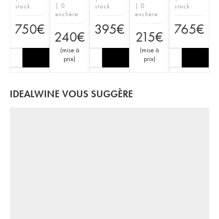
| 0
| 0
stock
stock
stock
enchère
enchère
750
€
395
€
765
€
240
€
215
€
(
mise à
(
mise à
prix
)
prix
)
IDEALWINE VOUS SUGGÈRE