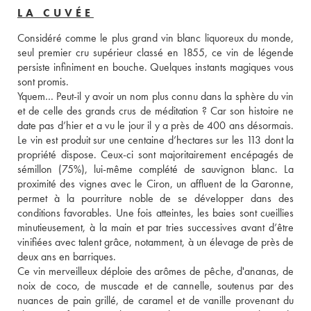
LA CUVÉE
Considéré comme le plus grand vin blanc liquoreux du monde, 
seul premier cru supérieur classé en 1855, ce vin de légende 
persiste infiniment en bouche. Quelques instants magiques vous 
sont promis.

Yquem… Peut-il y avoir un nom plus connu dans la sphère du vin 
et de celle des grands crus de méditation ? Car son histoire ne 
date pas d’hier et a vu le jour il y a près de 400 ans désormais. 
Le vin est produit sur une centaine d’hectares sur les 113 dont la 
propriété dispose. Ceux-ci sont majoritairement encépagés de 
sémillon (75%), lui-même complété de sauvignon blanc. La 
proximité des vignes avec le Ciron, un affluent de la Garonne, 
permet à la pourriture noble de se développer dans des 
conditions favorables. Une fois atteintes, les baies sont cueillies 
minutieusement, à la main et par tries successives avant d’être 
vinifiées avec talent grâce, notamment, à un élevage de près de 
deux ans en barriques. 
Ce vin merveilleux déploie des arômes de pêche, d'ananas, de 
noix de coco, de muscade et de cannelle, soutenus par des 
nuances de pain grillé, de caramel et de vanille provenant du 