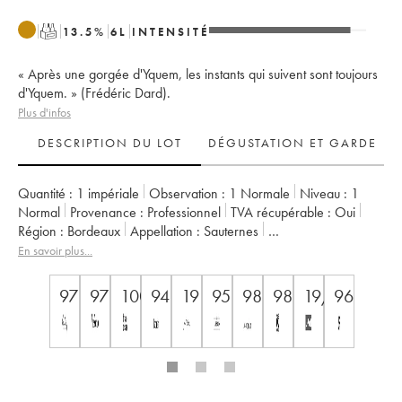
T
13.5
%
6
L
INTENSITÉ
« Après une gorgée d'Yquem, les instants qui suivent sont toujours
d'Yquem. » (Frédéric Dard).
Plus d'infos
DESCRIPTION DU LOT
DÉGUSTATION ET GARDE
Quantité :
1 impériale
Observation :
1 Normale
Niveau :
1
Normal
Provenance :
professionnel
TVA récupérable :
oui
Région :
Bordeaux
Appellation :
Sauternes
Classement :
1er Cru Classé Supérieur
En savoir plus...
Propriétaire :
SC du Château d'Yquem
97
97
100
94
19
95
98
98
19/20
96