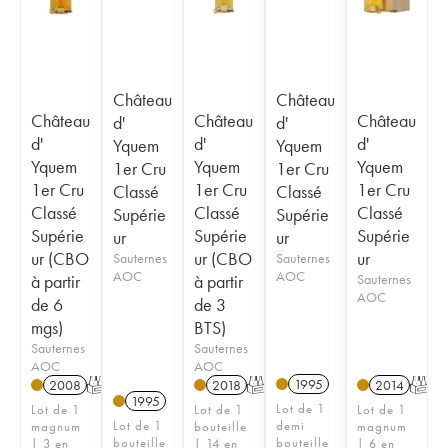
Château
Château
Château
Château
Château
d'
d'
d'
d'
d'
Yquem
Yquem
Yquem
Yquem
Yquem
1er Cru
1er Cru
1er Cru
1er Cru
1er Cru
Classé
Classé
Classé
Classé
Classé
Supérie
Supérie
Supérie
Supérie
Supérie
ur
ur
ur (CBO
ur (CBO
ur
Sauternes
Sauternes
AOC
AOC
à partir
à partir
Sauternes
AOC
de 6
de 3
mgs)
BTS)
Sauternes
Sauternes
AOC
AOC
1995
2008
T
2018
T
2014
T
1995
Lot de 1
Lot de 1
Lot de 1
Lot de 1
Lot de 1
demi
magnum
bouteille
magnum
bouteille
bouteille
| 3 en
| 14 en
| 6 en