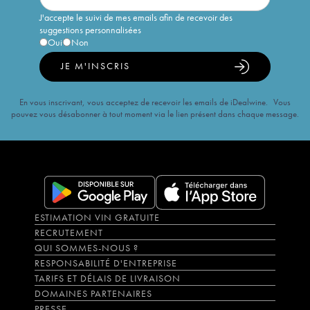
J'accepte le suivi de mes emails afin de recevoir des
suggestions personnalisées
Oui
Non
JE M'INSCRIS
En vous inscrivant, vous acceptez de recevoir les emails de iDealwine. Vous
pouvez vous désabonner à tout moment via le lien présent dans chaque message.
ESTIMATION VIN GRATUITE
RECRUTEMENT
QUI SOMMES-NOUS ?
RESPONSABILITÉ D'ENTREPRISE
TARIFS ET DÉLAIS DE LIVRAISON
DOMAINES PARTENAIRES
PRESSE