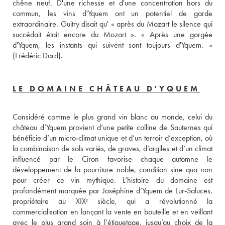
chêne neuf. D'une richesse et d'une concentration hors du 
commun, les vins d'Yquem ont un potentiel de garde 
extraordinaire. Guitry disait qu' « après du Mozart le silence qui 
succédait était encore du Mozart ». « Après une gorgée 
d'Yquem, les instants qui suivent sont toujours d'Yquem. » 
(Frédéric Dard).
LE DOMAINE CHÂTEAU D'YQUEM
Considéré comme le plus grand vin blanc au monde, celui du 
château d’Yquem provient d’une petite colline de Sauternes qui 
bénéficie d’un micro‑climat unique et d’un terroir d’exception, où 
la combinaison de sols variés, de graves, d’argiles et d’un climat 
influencé par le Ciron favorise chaque automne le 
développement de la pourriture noble, condition sine qua non 
pour créer ce vin mythique. L’histoire du domaine est 
profondément marquée par Joséphine d’Yquem de Lur‑Saluces, 
propriétaire au XIXᵉ siècle, qui a révolutionné la 
commercialisation en lançant la vente en bouteille et en veillant 
avec le plus grand soin à l’étiquetage, jusqu’au choix de la 