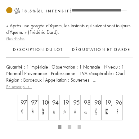
T
13.5
%
6
L
INTENSITÉ
« Après une gorgée d'Yquem, les instants qui suivent sont toujours
d'Yquem. » (Frédéric Dard).
Plus d'infos
DESCRIPTION DU LOT
DÉGUSTATION ET GARDE
Quantité :
1 impériale
Observation :
1 Normale
Niveau :
1
Normal
Provenance :
professionnel
TVA récupérable :
oui
Région :
Bordeaux
Appellation :
Sauternes
Classement :
1er Cru Classé Supérieur
En savoir plus...
Propriétaire :
SC du Château d'Yquem
97
97
100
94
19
95
98
98
19/20
96