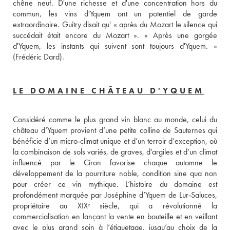
chêne neuf. D'une richesse et d'une concentration hors du 
commun, les vins d'Yquem ont un potentiel de garde 
extraordinaire. Guitry disait qu' « après du Mozart le silence qui 
succédait était encore du Mozart ». « Après une gorgée 
d'Yquem, les instants qui suivent sont toujours d'Yquem. » 
(Frédéric Dard).
LE DOMAINE CHÂTEAU D'YQUEM
Considéré comme le plus grand vin blanc au monde, celui du 
château d’Yquem provient d’une petite colline de Sauternes qui 
bénéficie d’un micro‑climat unique et d’un terroir d’exception, où 
la combinaison de sols variés, de graves, d’argiles et d’un climat 
influencé par le Ciron favorise chaque automne le 
développement de la pourriture noble, condition sine qua non 
pour créer ce vin mythique. L’histoire du domaine est 
profondément marquée par Joséphine d’Yquem de Lur‑Saluces, 
propriétaire au XIXᵉ siècle, qui a révolutionné la 
commercialisation en lançant la vente en bouteille et en veillant 
avec le plus grand soin à l’étiquetage, jusqu’au choix de la 