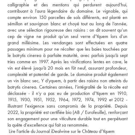
calligraphie et des mentions qui perdurent aujourd’hui, 
contribuant à l’aura légendaire du domaine. Le vignoble, qui 
compte environ 150 parcelles de sols différents, est planté en 
sémillon et sauvignon blanc et choyé tout au long de l’année, 
avec une sélection rigoureuse des raisins : on dit souvent qu’un 
cep de vigne ne produit qu’un seul verre d’Yquem lors d’un 
grand millésime. Les vendanges sont effectuées en quatre 
passages minimum pour ne récolter que les baies touchées par 
le botrytis cinerea à parfaite maturité, avec parfois jusqu’à sept 
tries comme en 1997. Après les vinifications lentes en cave, le 
vin est élevé jusqu’à 20 mois en fût neuf, assurant profondeur, 
complexité et potentiel de garde. Le domaine produit également 
un vin blanc sec, Y d’yquem, à partir des raisins non atteints du 
botrytis cinerea. Certaines années, l’intégralité de la récolte est 
déclassée - il n’y a pas eu de production d’Yquem en 1910, 
1915, 1930, 1951, 1952, 1964, 1972, 1974, 1992 et 2012 - 
illustrant l’exigence sans compromis de la propriété. Depuis 
2022, la propriété est certifiée bio (AB / Eurofeuille), renforçant 
son engagement pour une viticulture durable tout en perpétuant 
la quête d’excellence qui fait sa renommée.
 Lire l'article du Journal iDealwine sur le Château d’Yquem