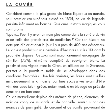
LA CUVÉE
Considéré comme le plus grand vin blanc liquoreux du monde, 
seul premier cru supérieur classé en 1855, ce vin de légende 
persiste infiniment en bouche. Quelques instants magiques vous 
sont promis.

Yquem… Peut-il y avoir un nom plus connu dans la sphère du vin 
et de celle des grands crus de méditation ? Car son histoire ne 
date pas d’hier et a vu le jour il y a près de 400 ans désormais. 
Le vin est produit sur une centaine d’hectares sur les 113 dont la 
propriété dispose. Ceux-ci sont majoritairement encépagés de 
sémillon (75%), lui-même complété de sauvignon blanc. La 
proximité des vignes avec le Ciron, un affluent de la Garonne, 
permet à la pourriture noble de se développer dans des 
conditions favorables. Une fois atteintes, les baies sont cueillies 
minutieusement, à la main et par tries successives avant d’être 
vinifiées avec talent grâce, notamment, à un élevage de près de 
deux ans en barriques. 
Ce vin merveilleux déploie des arômes de pêche, d'ananas, de 
noix de coco, de muscade et de cannelle, soutenus par des 
nuances de pain grillé, de caramel et de vanille provenant du 