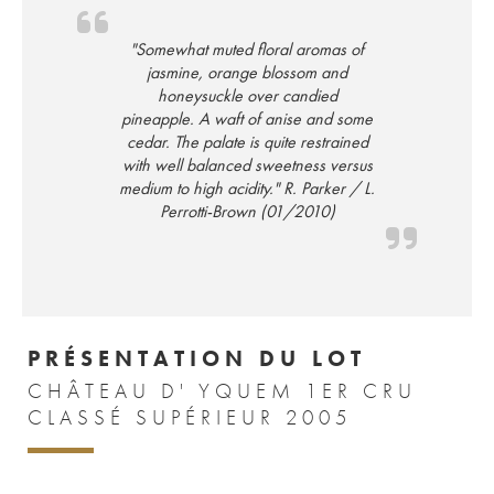
"Somewhat muted floral aromas of
jasmine, orange blossom and
honeysuckle over candied
pineapple. A waft of anise and some
cedar. The palate is quite restrained
with well balanced sweetness versus
medium to high acidity." R. Parker / L.
Perrotti-Brown (01/2010)
PRÉSENTATION DU LOT
CHÂTEAU D' YQUEM 1ER CRU
CLASSÉ SUPÉRIEUR 2005