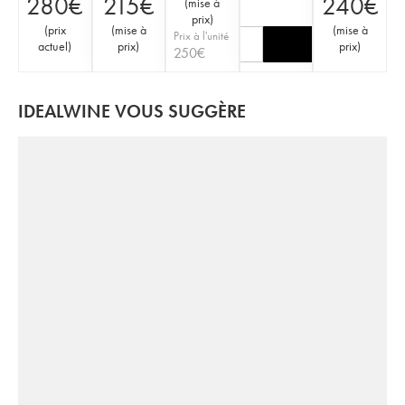
280
€
215
€
240
€
(
mise à
prix
)
(
prix
(
mise à
(
mise à
Prix à l'unité
actuel
)
prix
)
prix
)
250
€
IDEALWINE VOUS SUGGÈRE