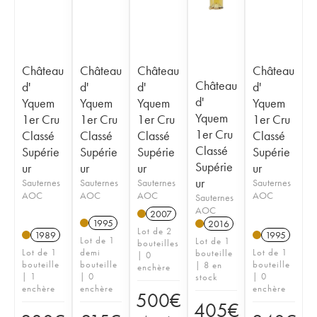
Château
Château
Château
Château
Château
d'
d'
d'
d'
d'
Yquem
Yquem
Yquem
Yquem
Yquem
1er Cru
1er Cru
1er Cru
1er Cru
1er Cru
Classé
Classé
Classé
Classé
Classé
Supérie
Supérie
Supérie
Supérie
Supérie
ur
ur
ur
ur
ur
Sauternes
Sauternes
Sauternes
Sauternes
AOC
AOC
AOC
AOC
Sauternes
AOC
2007
1995
2016
Lot de 2
1989
1995
Lot de 1
Lot de 1
bouteilles
Lot de 1
demi
Lot de 1
bouteille
| 0
bouteille
bouteille
bouteille
| 8 en
enchère
| 1
| 0
| 0
stock
enchère
enchère
enchère
500
€
405
€