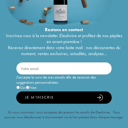
Restons en
contact
Inscrivez-vous à la newsletter iDealwine et profitez de nos pépites
en avant-première !
Recevez directement dans votre boîte mail : nos découvertes du
moment, ventes exclusives, actualités, analyses...
J'accepte le suivi de mes emails afin de recevoir des
suggestions personnalisées
Oui
Non
JE M'INSCRIS
En vous inscrivant, vous acceptez de recevoir les emails de iDealwine. Vous
pouvez vous désabonner à tout moment via le lien présent dans chaque message.