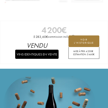
4 200
€
5 283,60
€
commission incluse
VOIR
VENDU
L'HISTORIQUE
MISE À PRIX:
4 200
€
VINS IDENTIQUES EN VENTE
ESTIMATION:
5 460
€