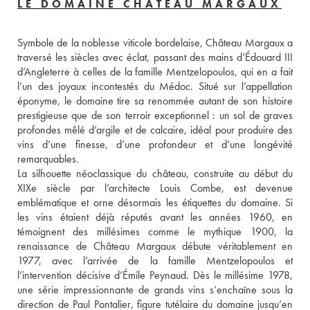
LE DOMAINE CHÂTEAU MARGAUX
Symbole de la noblesse viticole bordelaise, Château Margaux a 
traversé les siècles avec éclat, passant des mains d’Édouard III 
d’Angleterre à celles de la famille Mentzelopoulos, qui en a fait 
l’un des joyaux incontestés du Médoc. Situé sur l’appellation 
éponyme, le domaine tire sa renommée autant de son histoire 
prestigieuse que de son terroir exceptionnel : un sol de graves 
profondes mêlé d’argile et de calcaire, idéal pour produire des 
vins d’une finesse, d’une profondeur et d’une longévité 
remarquables.
La silhouette néoclassique du château, construite au début du 
XIXe siècle par l’architecte Louis Combe, est devenue 
emblématique et orne désormais les étiquettes du domaine. Si 
les vins étaient déjà réputés avant les années 1960, en 
témoignent des millésimes comme le mythique 1900, la 
renaissance de Château Margaux débute véritablement en 
1977, avec l’arrivée de la famille Mentzelopoulos et 
l’intervention décisive d’Émile Peynaud. Dès le millésime 1978, 
une série impressionnante de grands vins s’enchaîne sous la 
direction de Paul Pontalier, figure tutélaire du domaine jusqu’en 