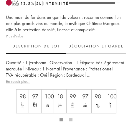
T
13.5
%
5
L
INTENSITÉ
Une main de fer dans un gant de velours : reconnu comme l'un
des plus grands vins au monde, le mythique Château Margaux
allie à la perfection densité, finesse et complexité.
Plus d'infos
DESCRIPTION DU LOT
DÉGUSTATION ET GARDE
Quantité :
1 jeroboam
Observation :
1 Étiquette très légèrement
marquée
Niveau :
1
Normal
Provenance :
professionnel
TVA récupérable :
oui
Région :
Bordeaux
Appellation :
Margaux
Classement :
1er Grand Cru Classé
En savoir plus...
Propriétaire :
SCA du Château Margaux
98
97
100
18
99
97
98
100