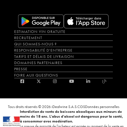
ESTIMATION VIN GRATUITE
RECRUTEMENT
QUI SOMMES-NOUS ?
RESPONSABILITÉ D'ENTREPRISE
TARIFS ET DÉLAIS DE LIVRAISON
DOMAINES PARTENAIRES
PRESSE
FOIRE AUX QUESTIONS
Tous droits réservés © 2026 iDealwine S.A.S.
CGS
Données personnelles
Interdiction de vente de boissons alcooliques aux mineurs de
moins de 18 ans. L'abus d'alcool est dangereux pour la santé,
à consommer avec modération.
La preuve de majorité de l'acheteur est exigée au moment de la vente en