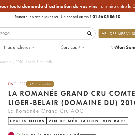
 pour toute demande d’estimation de vos vins
transmise entre le 
Retrait sur place
cliquez ici
|
Un conseil en vin ?
01 56 05 86 10
VENDRE MES VINS
Nos enchères
Services +
✨
Mon Som
ine du) 2010 - Lot de 1 bouteille
ENCHÈRE
TVA récupérable
LA ROMANÉE GRAND CRU COMT
LIGER-BELAIR (DOMAINE DU) 201
La Romanée Grand Cru AOC
FRUITS NOIRS
VIN DE MÉDITATION
VIN RARE