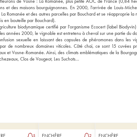
s fleurons de Vosne : La Romanée, plus petite AOC de France (0,84 hect
ns et des maisons bourguignonnes. En 2000, l'arrivée de Louis-Michel
e La Romanée et des autres parcelles par Bouchard et se réapproprie la m
s en bouteille par Bouchard). 
riculture biodynamique certifié par l'organisme Ecocert (label Biodyvin) 
des années 2000, le vignoble est entretenu à cheval sur une partie du do
confusion sexuelle en laissant des capsules de phéromones dans les vig
par de nombreux domaines viticoles. Côté chai, ce sont 15 cuvées pro
aux et Vosne-Romanée. Ainsi, des climats emblématiques de la Bourgogn
hezeaux, Clos de Vougeot, Les Suchots...
RE
ENCHÈRE
ENCHÈRE
5
2