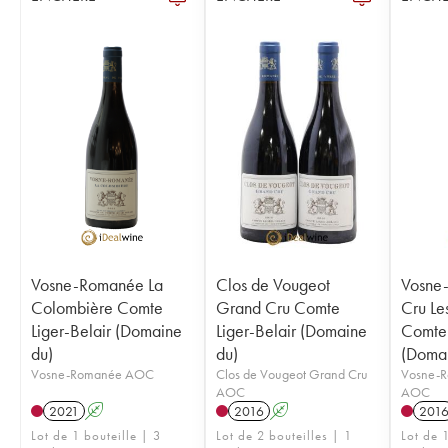
Vosne-Romanée La
Clos de Vougeot
Vosne
Colombière Comte
Grand Cru Comte
Cru Le
Liger-Belair (Domaine
Liger-Belair (Domaine
Comte 
du)
du)
(Domai
Vosne-Romanée AOC
Clos de Vougeot Grand Cru
Vosne-R
AOC
AOC
2021
A
2016
A
201
Lot de 1 bouteille | 3
Lot de 2 bouteilles | 1
Lot de 1