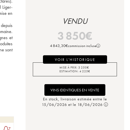
ares). 
 Liger-
ise en 
VENDU
depuis 
maine. 
3 850
€
nes et 
duites 
4 843,30
€
commission incluse
e sont 
VOIR L'HISTORIQUE
MISE À PRIX:
3 250
€
ESTIMATION:
4 225
€
VINS IDENTIQUES EN VENTE
En stock, livraison estimée entre le
15/06/2026 et le 18/06/2026
7