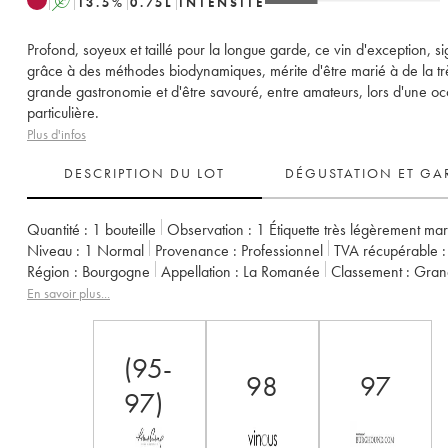
A
13.5
%
0.75
L
INTENSITÉ
Profond, soyeux et taillé pour la longue garde, ce vin d'exception, s
grâce à des méthodes biodynamiques, mérite d'être marié à de la tr
grande gastronomie et d'être savouré, entre amateurs, lors d'une o
particulière.
Plus d'infos
DESCRIPTION DU LOT
DÉGUSTATION ET GA
Quantité :
1 bouteille
Observation :
1 Étiquette très légèrement ma
Niveau :
1
Normal
Provenance :
professionnel
TVA récupérable :
Région :
Bourgogne
Appellation :
La Romanée
Classement :
Gra
Propriétaire :
Comte Liger-Belair (Domaine du)
En savoir plus...
(95-
98
97
97)