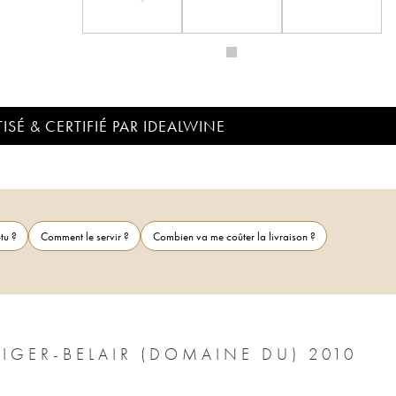
ISÉ & CERTIFIÉ PAR IDEALWINE
tu ?
Comment le servir ?
Combien va me coûter la livraison ?
GER-BELAIR (DOMAINE DU) 2010