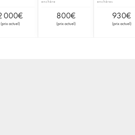
enchère
enchères
2 000
€
800
€
930
€
(
prix actuel
)
(
prix actuel
)
(
prix actuel
)