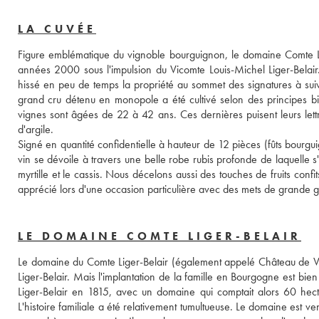
LA CUVÉE
Figure emblématique du vignoble bourguignon, le domaine Comte Lige
années 2000 sous l'impulsion du Vicomte Louis-Michel Liger-Belair. F
hissé en peu de temps la propriété au sommet des signatures à suiv
grand cru détenu en monopole a été cultivé selon des principes bio
vignes sont âgées de 22 à 42 ans. Ces dernières puisent leurs let
d'argile. 
Signé en quantité confidentielle à hauteur de 12 pièces (fûts bourgui
vin se dévoile à travers une belle robe rubis profonde de laquelle s
myrtille et le cassis. Nous décelons aussi des touches de fruits confit
apprécié lors d'une occasion particulière avec des mets de grande 
LE DOMAINE COMTE LIGER-BELAIR
Le domaine du Comte Liger-Belair (également appelé Château de Vo
Liger-Belair. Mais l'implantation de la famille en Bourgogne est bi
Liger-Belair en 1815, avec un domaine qui comptait alors 60 hecta
L'histoire familiale a été relativement tumultueuse. Le domaine est 