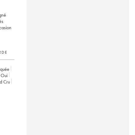
igné
ès
ccasion
RDE
rquée
oui
nd Cru