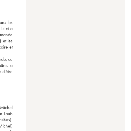
ns les 
ui-ci a 
omanée 
et les 
ire et 
rde, ce 
ûre, la 
 d'être 
Michel 
 Louis 
lées). 
ichel) 