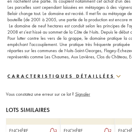
en rachètent une partie. Ils couplent notamment cet achat d'un de
Les parcelles sont cependant laissées en métayages à des vignero
Belair change tout. Le domaine est recréé. Il met fin au métayage d
bouteille (de 2001 à 2005, une partie de la production est encore mi
 Le domaine de neuf hectares est conduit selon les principes de l'ag
2008 et s'est hissé au sommet de la Côte de Nuits. Depuis le début 
Pour lutter contre les vers de la grappe, le domaine pratique la 
empêchant l'accouplement. Une pratique très fréquente pratiquée 
réparties sur les communes de Nuits-Saint-Georges, Flagey-Echeze
représentés comme Les Chaumes, Aux Lavières, Clos du Château, Ec
CARACTERISTIQUES DÉTAILLÉES
Vous constatez une erreur sur ce lot ?
Signaler
LOTS SIMILAIRES
ENCHÈRE
ENCHÈRE
ENCHÈ
3
2