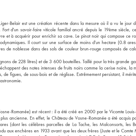
r-Belair est une création récente dans la mesure où il a vu le jour da
ort d'un savoir-faire viticole familial ancré depuis le 19ème siècle, cel
re et à acquérir pour enrichir sa cave. Le pinot noir qui compose ce r
dynamiques. Il court sur une surface de moins d'un hectare (0.8 ares) 
tres de noblesse dans des sols de couleur brun-rouge composés de calca
gnons de 228 litres) et de 3 600 bouteilles. Taillé pour la très grande ga
'échappent des notes intenses de fruits noirs comme la cerise noire, la m
s, de figues, de sous-bois et de réglisse. Extrêmement persistant, il mérite
gastronomie.
sne-Romanée) est récent : il a été créé en 2000 par le Vicomte Louis-
en plus ancienne. En effet, le Château de Vosne-Romanée a été acquis par
res (dont les célèbres parcelles de La Tache, les Malconsorts, les Bru
vendu aux enchères en 1933 avant que les deux frères (Juste et le Comte M