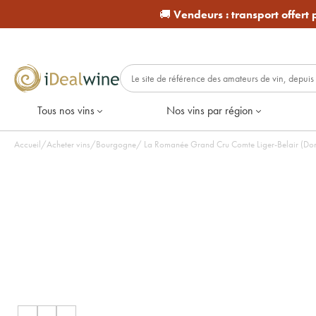
🚚
Vendeurs :
transport offert
Tous nos vins
Nos vins par région
Accueil
/
Acheter vins
/
Bourgogne
/
La Romanée Grand Cru Comte Liger-Belair (Doma