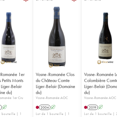
-Romanée 1er
Vosne-Romanée Clos
Vosne-Romanée L
s Petits Monts
du Château Comte
Colombière Comt
Liger-Belair
Liger-Belair (Domaine
Liger-Belair (Dom
ne du)
du)
du)
omanée 1er Cru
Vosne-Romanée AOC
Vosne-Romanée AOC
6
A
2004
A
2019
A
 bouteille | 1
Lot de 1 bouteille | 1
Lot de 1 bouteille | 