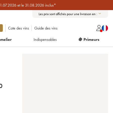
01.07.2026 et le 31.08.2026 inclus*
Les prix sont affichés pour une livraison en :
Cote des vins
Guide des vins
melier
Indispensables
🍇 Primeurs
E
0