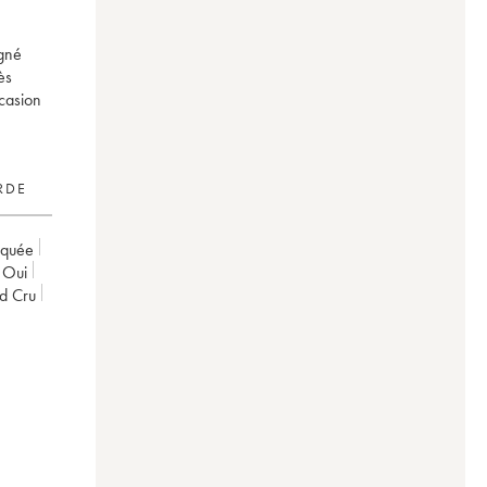
igné
ès
ccasion
RDE
rquée
oui
nd Cru