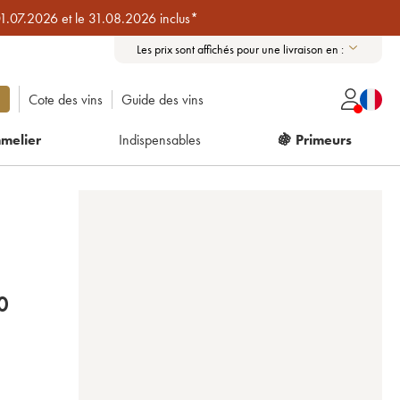
01.07.2026 et le 31.08.2026 inclus*
Les prix sont affichés pour une livraison en :
Cote des vins
Guide des vins
melier
Indispensables
🍇 Primeurs
E
0