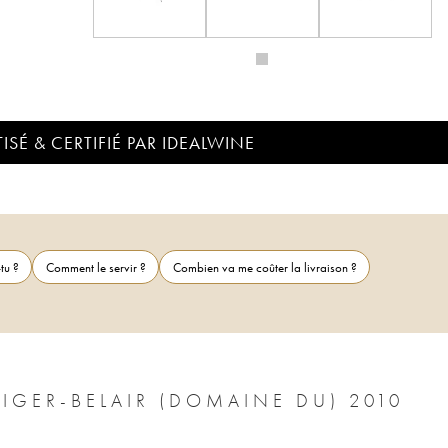
ISÉ & CERTIFIÉ PAR IDEALWINE
tu ?
Comment le servir ?
Combien va me coûter la livraison ?
GER-BELAIR (DOMAINE DU) 2010