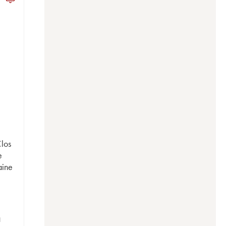
los
e
aine
1