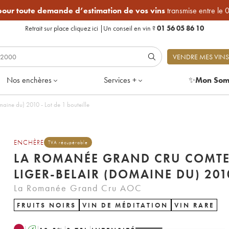
 pour toute demande d’estimation de vos vins
transmise entre le 
Retrait sur place
cliquez ici
|
Un conseil en vin ?
01 56 05 86 10
VENDRE MES VINS
Nos enchères
Services +
✨
Mon Som
ine du) 2010 - Lot de 1 bouteille
ENCHÈRE
TVA récupérable
LA ROMANÉE GRAND CRU COMT
LIGER-BELAIR (DOMAINE DU) 201
La Romanée Grand Cru AOC
FRUITS NOIRS
VIN DE MÉDITATION
VIN RARE