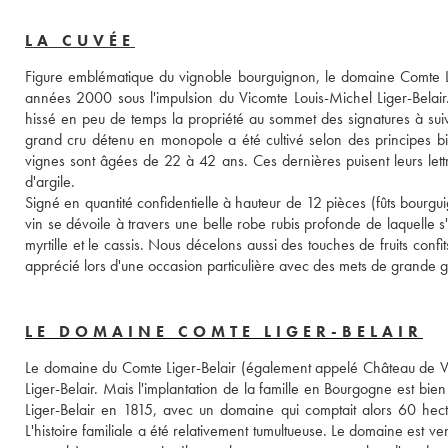
LA CUVÉE
Figure emblématique du vignoble bourguignon, le domaine Comte Lige
années 2000 sous l'impulsion du Vicomte Louis-Michel Liger-Belair. F
hissé en peu de temps la propriété au sommet des signatures à suiv
grand cru détenu en monopole a été cultivé selon des principes bio
vignes sont âgées de 22 à 42 ans. Ces dernières puisent leurs let
d'argile. 
Signé en quantité confidentielle à hauteur de 12 pièces (fûts bourgui
vin se dévoile à travers une belle robe rubis profonde de laquelle s
myrtille et le cassis. Nous décelons aussi des touches de fruits confit
apprécié lors d'une occasion particulière avec des mets de grande 
LE DOMAINE COMTE LIGER-BELAIR
Le domaine du Comte Liger-Belair (également appelé Château de Vo
Liger-Belair. Mais l'implantation de la famille en Bourgogne est bi
Liger-Belair en 1815, avec un domaine qui comptait alors 60 hecta
L'histoire familiale a été relativement tumultueuse. Le domaine est 