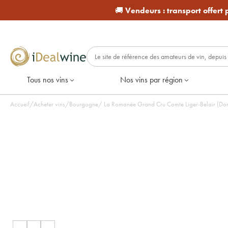
🚚
Vendeurs :
transport offert
Tous nos vins
Nos vins par région
Accueil
/
Acheter vins
/
Bourgogne
/
La Romanée Grand Cru Comte Liger-Belair (Doma