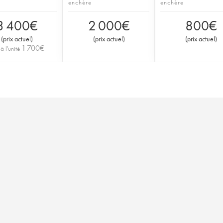
enchère
enchère
3 400
€
2 000
€
800
€
(
prix actuel
)
(
prix actuel
)
(
prix actuel
)
1 700
€
 à l'unité