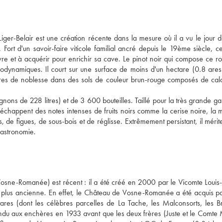
r-Belair est une création récente dans la mesure où il a vu le jour da
ort d'un savoir-faire viticole familial ancré depuis le 19ème siècle, cel
re et à acquérir pour enrichir sa cave. Le pinot noir qui compose ce r
dynamiques. Il court sur une surface de moins d'un hectare (0.8 ares) 
tres de noblesse dans des sols de couleur brun-rouge composés de calca
gnons de 228 litres) et de 3 600 bouteilles. Taillé pour la très grande ga
'échappent des notes intenses de fruits noirs comme la cerise noire, la m
s, de figues, de sous-bois et de réglisse. Extrêmement persistant, il mérite
gastronomie.
sne-Romanée) est récent : il a été créé en 2000 par le Vicomte Louis-
en plus ancienne. En effet, le Château de Vosne-Romanée a été acquis par
res (dont les célèbres parcelles de La Tache, les Malconsorts, les Bru
vendu aux enchères en 1933 avant que les deux frères (Juste et le Comte M