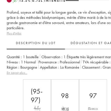
A
13.5
%
0.75
L
INTENSITÉ
Profond, soyeux et taillé pour la longue garde, ce vin d'exception, s
grâce à des méthodes biodynamiques, mérite d'être marié à de la tr
grande gastronomie et d'être savouré, entre amateurs, lors d'une o
particulière.
Plus d'infos
DESCRIPTION DU LOT
DÉGUSTATION ET GA
Quantité :
1 bouteille
Observation :
1 Étiquette très légèrement ma
Niveau :
1
Normal
Provenance :
professionnel
TVA récupérable :
Région :
Bourgogne
Appellation :
La Romanée
Classement :
Gra
Propriétaire :
Comte Liger-Belair (Domaine du)
En savoir plus...
(95-
98
97
97)