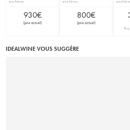
enchères
enchères
enchère
930
€
800
€
(
prix actuel
)
(
prix actuel
)
Prix
IDEALWINE VOUS SUGGÈRE