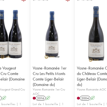
e Vougeot
Vosne-Romanée 1er
Vosne-Romanée C
 Cru Comte
Cru Les Petits Monts
du Château Comt
Belair (Domaine
Comte Liger-Belair
Liger-Belair (Dom
(Domaine du)
du)
 Vougeot Grand Cru
Vosne-Romanée 1er Cru
Vosne-Romanée AOC
AOC
6
A
2016
A
2004
A
 bouteilles | 1
Lot de 1 bouteille | 1
Lot de 1 bouteille | 