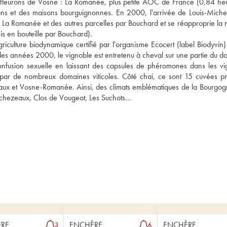
s fleurons de Vosne : La Romanée, plus petite AOC de France (0,84 hect
ns et des maisons bourguignonnes. En 2000, l'arrivée de Louis-Michel
e La Romanée et des autres parcelles par Bouchard et se réapproprie la m
s en bouteille par Bouchard). 
riculture biodynamique certifié par l'organisme Ecocert (label Biodyvin) 
des années 2000, le vignoble est entretenu à cheval sur une partie du do
confusion sexuelle en laissant des capsules de phéromones dans les vig
par de nombreux domaines viticoles. Côté chai, ce sont 15 cuvées pro
aux et Vosne-Romanée. Ainsi, des climats emblématiques de la Bourgogn
hezeaux, Clos de Vougeot, Les Suchots...
RE
ENCHÈRE
ENCHÈRE
3
6