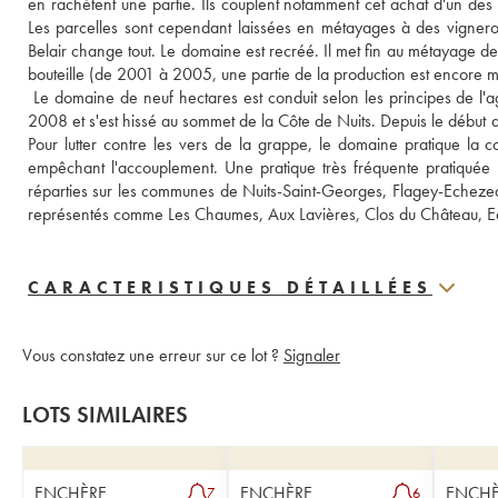
en rachètent une partie. Ils couplent notamment cet achat d'un de
Les parcelles sont cependant laissées en métayages à des vignero
Belair change tout. Le domaine est recréé. Il met fin au métayage d
bouteille (de 2001 à 2005, une partie de la production est encore mi
 Le domaine de neuf hectares est conduit selon les principes de l'ag
2008 et s'est hissé au sommet de la Côte de Nuits. Depuis le début 
Pour lutter contre les vers de la grappe, le domaine pratique la 
empêchant l'accouplement. Une pratique très fréquente pratiquée 
réparties sur les communes de Nuits-Saint-Georges, Flagey-Echeze
représentés comme Les Chaumes, Aux Lavières, Clos du Château, Ec
CARACTERISTIQUES DÉTAILLÉES
Vous constatez une erreur sur ce lot ?
Signaler
LOTS SIMILAIRES
ENCHÈRE
ENCHÈRE
ENCHÈ
7
6