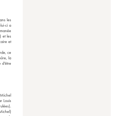
ns les 
ui-ci a 
omanée 
et les 
ire et 
rde, ce 
ûre, la 
 d'être 
Michel 
 Louis 
lées). 
ichel) 