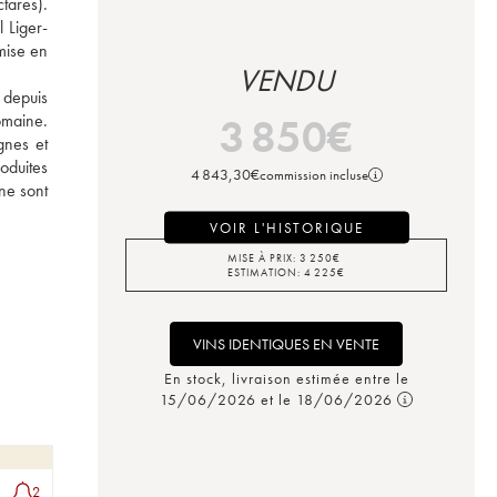
ares). 
 Liger-
ise en 
VENDU
depuis 
maine. 
3 850
€
nes et 
duites 
4 843,30
€
commission incluse
e sont 
VOIR L'HISTORIQUE
MISE À PRIX:
3 250
€
ESTIMATION:
4 225
€
VINS IDENTIQUES EN VENTE
En stock, livraison estimée entre le
15/06/2026 et le 18/06/2026
2