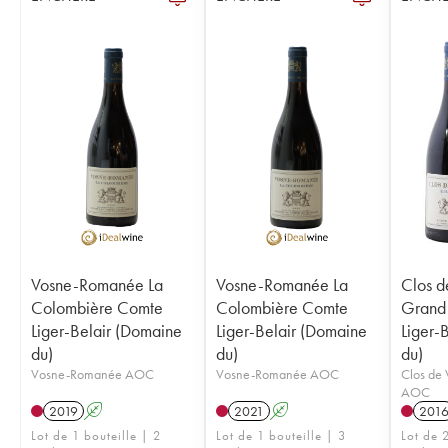
Vosne-Romanée La
Vosne-Romanée La
Clos d
Colombière Comte
Colombière Comte
Grand
Liger-Belair (Domaine
Liger-Belair (Domaine
Liger-
du)
du)
du)
Vosne-Romanée AOC
Vosne-Romanée AOC
Clos de
AOC
2019
A
2021
A
201
Lot de 1 bouteille | 2
Lot de 1 bouteille | 3
Lot de 2