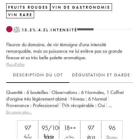
FRUITS ROUGES
VIN DE GASTRONOMIE
VIN RARE
T
13.5
%
4.5
L
INTENSITÉ
Fleuron du domaine, de vin témoigne d'une intensité
remarquable, mais sa puissance ne lui enlève pas sa grande
finesse et sa très belle palette aromatique.
Plus d'infos
DESCRIPTION DU LOT
DÉGUSTATION ET GARDE
Quantité :
6 bouteilles
Observations :
6 Normales
,
1 Coffret
d'origine très légèrement abimé
Niveau :
6
Normal
Provenance :
professionnel
TVA récupérable :
oui
Région :
Bourgogne
Appellation :
Musigny
En savoir plus...
Classement :
Grand Cru
Propriétaire :
Comte Georges de Vogüé
97
95/100
18++
97
96