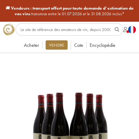
🚚
Vendeurs :
transport offert pour toute demande d’estimation de
vos vins
transmise entre le 01.07.2026 et le 31.08.2026 inclus*
Acheter
Cote
Encyclopédie
VENDRE