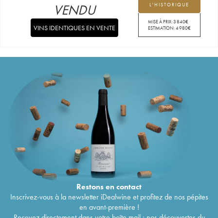
VENDU
L'HISTORIQUE
MISE À PRIX:
3 840
€
VINS IDENTIQUES EN VENTE
ESTIMATION:
4 980
€
Restons en
contact
Inscrivez-vous à la newsletter iDealwine et profitez de nos pépites
en avant-première !
Recevez directement dans votre boîte mail : nos découvertes du