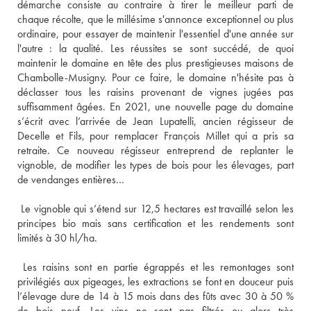
démarche consiste au contraire à tirer le meilleur parti de 
chaque récolte, que le millésime s'annonce exceptionnel ou plus 
ordinaire, pour essayer de maintenir l'essentiel d'une année sur 
l'autre : la qualité. Les réussites se sont succédé, de quoi 
maintenir le domaine en tête des plus prestigieuses maisons de 
Chambolle-Musigny. Pour ce faire, le domaine n'hésite pas à 
déclasser tous les raisins provenant de vignes jugées pas 
suffisamment âgées. En 2021, une nouvelle page du domaine 
s’écrit avec l’arrivée de Jean Lupatelli, ancien régisseur de 
Decelle et Fils, pour remplacer François Millet qui a pris sa 
retraite. Ce nouveau régisseur entreprend de replanter le 
vignoble, de modifier les types de bois pour les élevages, part 
 Le vignoble qui s’étend sur 12,5 hectares est travaillé selon les 
principes bio mais sans certification et les rendements sont 
 Les raisins sont en partie égrappés et les remontages sont 
privilégiés aux pigeages, les extractions se font en douceur puis 
l’élevage dure de 14 à 15 mois dans des fûts avec 30 à 50 % 
de bois neuf. Les vins ne sont pas filtrés ou alors très 