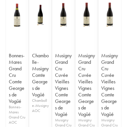
Bonnes-
Chambo
Musigny
Musigny
Musigny
Mares
lle-
Grand
Grand
Grand
Grand
Musigny
Cru
Cru
Cru
Cru
Comte
Cuvée
Cuvée
Cuvée
Comte
George
Vieilles
Vieilles
Vieilles
George
s de
Vignes
Vignes
Vignes
s de
Vogüé
Comte
Comte
Comte
Vogüé
Chamboll
George
George
George
e-Musigny
Bonnes-
s de
s de
s de
AOC
Mares
Vogüé
Vogüé
Vogüé
Grand Cru
Musigny
Musigny
Musigny
AOC
Grand Cru
Grand Cru
Grand Cru