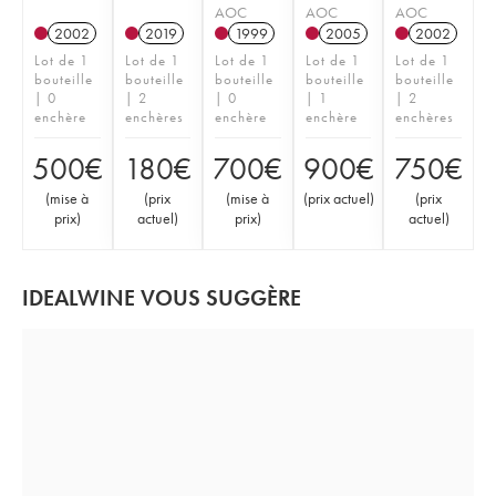
AOC
AOC
AOC
2002
2019
1999
2005
2002
Lot de 1
Lot de 1
Lot de 1
Lot de 1
Lot de 1
bouteille
bouteille
bouteille
bouteille
bouteille
| 0
| 2
| 0
| 1
| 2
enchère
enchères
enchère
enchère
enchères
500
€
180
€
700
€
900
€
750
€
(
mise à
(
prix
(
mise à
(
prix actuel
)
(
prix
prix
)
actuel
)
prix
)
actuel
)
IDEALWINE VOUS SUGGÈRE