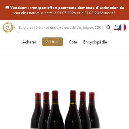
🚚
Vendeurs :
transport offert pour toute demande d’estimation de
vos vins
transmise entre le 01.07.2026 et le 31.08.2026 inclus*
Acheter
Cote
Encyclopédie
VENDRE