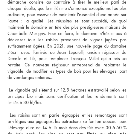
démarche consiste au contraire à tirer le meilleur parti de 
chaque récolte, que le millésime s'annonce exceptionnel ou plus 
ordinaire, pour essayer de maintenir l'essentiel d'une année sur 
l'autre : la qualité. Les réussites se sont succédé, de quoi 
maintenir le domaine en tête des plus prestigieuses maisons de 
Chambolle-Musigny. Pour ce faire, le domaine n'hésite pas à 
déclasser tous les raisins provenant de vignes jugées pas 
suffisamment âgées. En 2021, une nouvelle page du domaine 
s’écrit avec l’arrivée de Jean Lupatelli, ancien régisseur de 
Decelle et Fils, pour remplacer François Millet qui a pris sa 
retraite. Ce nouveau régisseur entreprend de replanter le 
vignoble, de modifier les types de bois pour les élevages, part 
 Le vignoble qui s’étend sur 12,5 hectares est travaillé selon les 
principes bio mais sans certification et les rendements sont 
 Les raisins sont en partie égrappés et les remontages sont 
privilégiés aux pigeages, les extractions se font en douceur puis 
l’élevage dure de 14 à 15 mois dans des fûts avec 30 à 50 % 
de bois neuf. Les vins ne sont pas filtrés ou alors très 