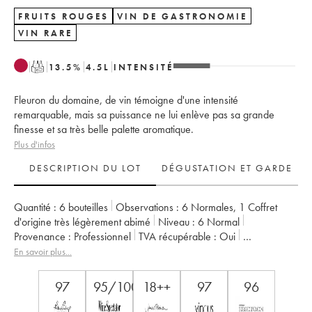
FRUITS ROUGES
VIN DE GASTRONOMIE
VIN RARE
T
13.5
%
4.5
L
INTENSITÉ
Fleuron du domaine, de vin témoigne d'une intensité
remarquable, mais sa puissance ne lui enlève pas sa grande
finesse et sa très belle palette aromatique.
Plus d'infos
DESCRIPTION DU LOT
DÉGUSTATION ET GARDE
Quantité :
6 bouteilles
Observations :
6 Normales
,
1 Coffret
d'origine très légèrement abimé
Niveau :
6
Normal
Provenance :
professionnel
TVA récupérable :
oui
Région :
Bourgogne
Appellation :
Musigny
En savoir plus...
Classement :
Grand Cru
Propriétaire :
Comte Georges de Vogüé
97
95/100
18++
97
96