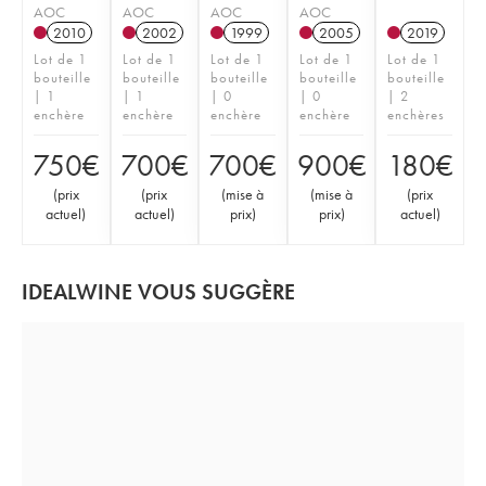
AOC
AOC
AOC
AOC
2010
2002
1999
2005
2019
Lot de 1
Lot de 1
Lot de 1
Lot de 1
Lot de 1
bouteille
bouteille
bouteille
bouteille
bouteille
| 1
| 1
| 0
| 0
| 2
enchère
enchère
enchère
enchère
enchères
750
€
700
€
700
€
900
€
180
€
(
prix
(
prix
(
mise à
(
mise à
(
prix
actuel
)
actuel
)
prix
)
prix
)
actuel
)
IDEALWINE VOUS SUGGÈRE