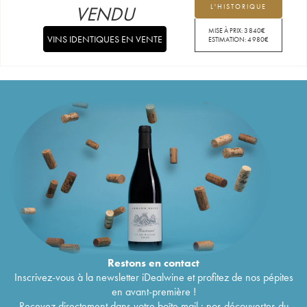
VENDU
L'HISTORIQUE
MISE À PRIX:
3 840
€
VINS IDENTIQUES EN VENTE
ESTIMATION:
4 980
€
Restons en
contact
Inscrivez-vous à la newsletter iDealwine et profitez de nos pépites
en avant-première !
Recevez directement dans votre boîte mail : nos découvertes du