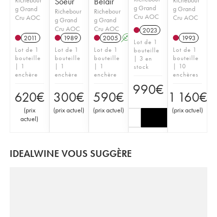
Soeur
Belair
g Grand
g Grand
g Grand
Richebour
Richebour
Cru AOC
Cru AOC
Cru AOC
g Grand
g Grand
Cru AOC
Cru AOC
2023
2011
1989
2005
A
1993
Lot de 1
Lot de 1
Lot de 1
Lot de 1
Lot de 1
bouteille
bouteille
bouteille
bouteille
bouteille
| 3 en
| 1
| 1
| 1
| 10
stock
enchère
enchère
enchère
enchères
990
€
620
€
300
€
590
€
1 160
€
(
prix
(
prix actuel
)
(
prix actuel
)
(
prix actuel
)
actuel
)
IDEALWINE VOUS SUGGÈRE