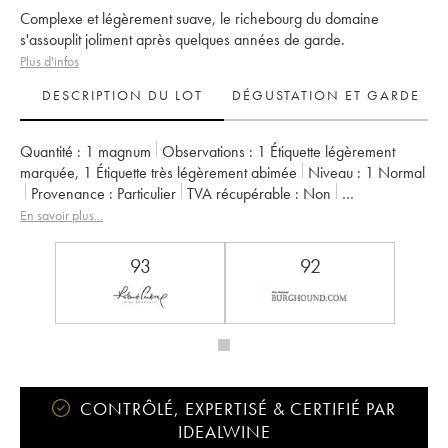
Complexe et légèrement suave, le richebourg du domaine
s'assouplit joliment après quelques années de garde.
Plus d'infos
DESCRIPTION DU LOT
DÉGUSTATION ET GARDE
Quantité :
1 magnum
Observations :
1 Étiquette légèrement
marquée
,
1 Étiquette très légèrement abimée
Niveau :
1
Normal
Provenance :
particulier
TVA récupérable :
non
Région :
Bourgogne
Appellation :
Richebourg
En savoir plus...
Classement :
Grand Cru
Propriétaire :
Jean Gros
Remarque :
etiquette 73 Cl
93
92
CONTRÔLÉ, EXPERTISÉ & CERTIFIÉ PAR
IDEALWINE