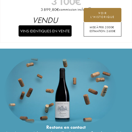
3 100
€
3 899,80
€
commission incluse
VOIR
VENDU
L'HISTORIQUE
MISE À PRIX:
2 000
€
VINS IDENTIQUES EN VENTE
ESTIMATION:
2 600
€
Restons en
contact