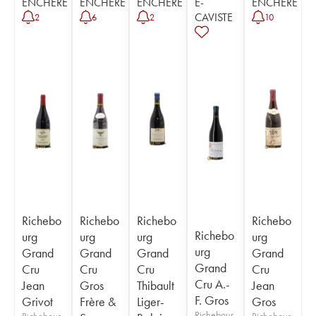
ENCHÈRE
ENCHÈRE
ENCHÈRE
E-
ENCHÈRE
CAVISTE
2
6
2
10
Richebo
Richebo
Richebo
Richebo
Richebo
urg
urg
urg
urg
urg
Grand
Grand
Grand
Grand
Grand
Cru
Cru
Cru
Cru
Cru A.-
Jean
Gros
Thibault
Jean
F. Gros
Grivot
Frère &
Liger-
Gros
Richebour
Richebour
Richebour