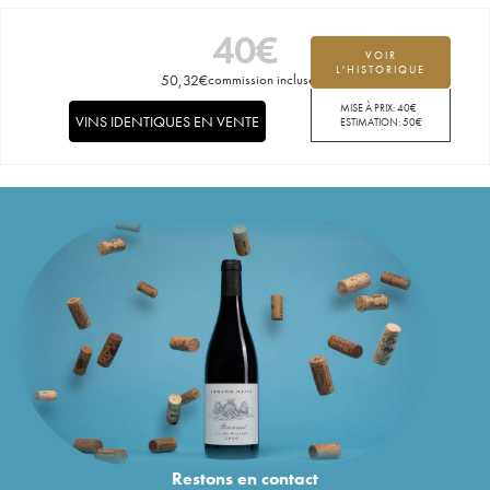
40
€
VOIR
L'HISTORIQUE
50,32
€
commission incluse
MISE À PRIX:
40
€
VINS IDENTIQUES EN VENTE
ESTIMATION:
50
€
Restons en
contact