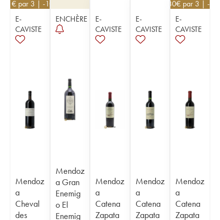
171
€
par 3 | -10%
82,80
€
par 3 | -10
E-
ENCHÈRE
E-
E-
E-
CAVISTE
CAVISTE
CAVISTE
CAVISTE
Mendoz
Mendoz
Mendoz
Mendoz
Mendoz
a Gran
a
a
a
a
Enemig
Cheval
Catena
Catena
Catena
o El
des
Zapata
Zapata
Zapata
Enemig