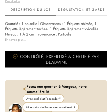
Plus d'infos
DESCRIPTION DU LOT
DÉGUSTATION ET GARDE
Quantité :
1 bouteille
Observations :
1 Étiquette abimée
,
1
Étiquette légèrement tachée
,
1 Étiquette légèrement décollée
Niveau :
1
À 2 cm
Provenance :
particulier
TVA récupérable :
non
Région :
Mendoza
En savoir plus...
Appellation :
Mendoza
CONTRÔLÉ, EXPERTISÉ & CERTIFIÉ PAR
IDEALWINE
Posez une question à Margaux, notre
sommelière IA
Avec quel plat l'accorder ?
Quels vins similaires me conseilles-tu ?