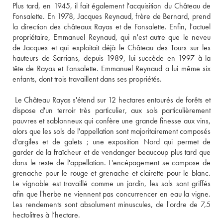
Plus tard, en 1945, il fait également l'acquisition du Château de 
Fonsalette. En 1978, Jacques Reynaud, frère de Bernard, prend 
la direction des châteaux Rayas et de Fonsalette. Enfin, l'actuel 
propriétaire, Emmanuel Reynaud, qui n'est autre que le neveu 
de Jacques et qui exploitait déjà le Château des Tours sur les 
hauteurs de Sarrians, depuis 1989, lui succède en 1997 à la 
tête de Rayas et Fonsalette. Emmanuel Reynaud a lui même six 
enfants, dont trois travaillent dans ses propriétés. 
 Le Château Rayas s'étend sur 12 hectares entourés de forêts et 
dispose d'un terroir très particulier, aux sols particulièrement 
pauvres et sablonneux qui confère une grande finesse aux vins, 
alors que les sols de l'appellation sont majoritairement composés 
d'argiles et de galets ; une exposition Nord qui permet de 
garder de la fraîcheur et de vendanger beaucoup plus tard que 
dans le reste de l'appellation. L'encépagement se compose de 
grenache pour le rouge et grenache et clairette pour le blanc. 
Le vignoble est travaillé comme un jardin, les sols sont griffés 
afin que l'herbe ne viennent pas concurrencer en eau la vigne. 
Les rendements sont absolument minuscules, de l'ordre de 7,5 
hectolitres à l’hectare. 