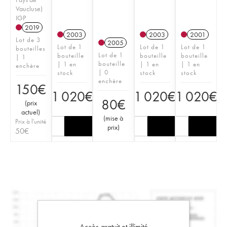
Vaucluse)
IGP
2019
2003
2003
2001
Lot de 3
2005
Lot de 1
Lot de 1
Lot de 1
bouteilles
Lot de 1
bouteille
bouteille
bouteille
| 1
bouteille
| 1 en
| 1 en
| 1 en
enchère
| 0
stock
stock
stock
enchère
150
€
1 020
€
1 020
€
1 020
€
80
€
(
prix
actuel
)
(
mise à
Prix à l'unité
prix
)
50
€
Accès gratuit et illimité