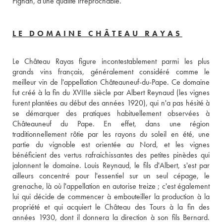
Pignan, d'une qualité irréprochable.
LE DOMAINE CHÂTEAU RAYAS
Le Château Rayas figure incontestablement parmi les plus 
grands vins français, généralement considéré comme le 
meilleur vin de l'appellation Châteauneuf-du-Pape. Ce domaine 
fut créé à la fin du XVIIIe siècle par Albert Reynaud (les vignes 
furent plantées au début des années 1920), qui n'a pas hésité à 
se démarquer des pratiques habituellement observées à 
Châteauneuf du Pape. En effet, dans une région 
traditionnellement rôtie par les rayons du soleil en été, une 
partie du vignoble est orientée au Nord, et les vignes 
bénéficient des vertus rafraichissantes des petites pinèdes qui 
jalonnent le domaine. Louis Reynaud, le fils d'Albert, s'est par 
ailleurs concentré pour l'essentiel sur un seul cépage, le 
grenache, là où l'appellation en autorise treize ; c'est également 
lui qui décide de commencer à embouteiller la production à la 
propriété et qui acquiert le Château des Tours à la fin des 
années 1930, dont il donnera la direction à son fils Bernard. 