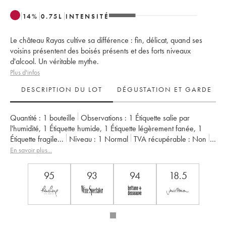
14
%
0.75
L
INTENSITÉ
Le château Rayas cultive sa différence : fin, délicat, quand ses
voisins présentent des boisés présents et des forts niveaux
d'alcool. Un véritable mythe.
Plus d'infos
DESCRIPTION DU LOT
DÉGUSTATION ET GARDE
Quantité :
1 bouteille
Observations :
1 Étiquette salie par
l'humidité
,
1 Étiquette humide
,
1 Étiquette légèrement fanée
,
1
Étiquette fragile
...
Niveau :
1
Normal
TVA récupérable :
non
Région :
Vallée du Rhône
Appellation :
Châteauneuf-du-Pape
En savoir plus...
Propriétaire :
Emmanuel Reynaud
95
93
94
18.5