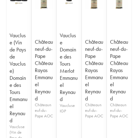
Vauclus
Vauclus
Château
Château
Château
e (Vin
e
neuf-du-
neuf-du-
neuf-du-
de Pays
Domain
Pape
Pape
Pape
de
e des
Château
Château
Château
Vauclus
Tours
Rayas
Rayas
Rayas
e)
Merlot
Emmanu
Emmanu
Emmanu
Domain
Emmanu
el
el
el
e des
el
Reynau
Reynau
Reynau
Tours
Reynau
d
d
d
Emmanu
d
Châteaun
Châteaun
Châteaun
el
Vaucluse
euf-du-
euf-du-
euf-du-
IGP
Reynau
Pape AOC
Pape AOC
Pape AOC
d
Vaucluse
(Vin de
Pays de