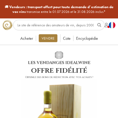
🚚
Vendeurs :
transport offert pour toute demande d’estimation de
vos vins
transmise entre le 01.07.2026 et le 31.08.2026 inclus*
Acheter
Cote
Encyclopédie
VENDRE
LES VENDANGES IDEALWINE
offre fidélité
Obtenez des bons de réduction avec vos achats !