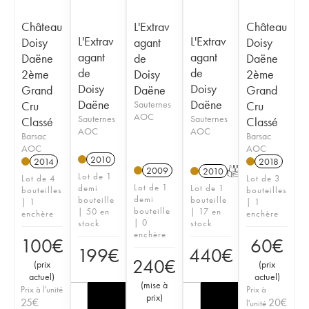
Château
L'Extrav
Château
L'Extrav
L'Extrav
Doisy
agant
Doisy
agant
agant
Daëne
de
Daëne
de
de
2ème
Doisy
2ème
Doisy
Doisy
Grand
Daëne
Grand
Daëne
Daëne
Cru
Sauternes
Cru
AOC
Sauternes
Sauternes
Classé
Classé
AOC
AOC
Barsac
Barsac
AOC
AOC
2010
2014
2018
2009
2010
T
Lot de 1
Lot de 4
Lot de 3
Lot de 1
demi
Lot de 1
bouteilles
bouteilles
demi
bouteille
bouteille
| 1
| 1
bouteille
| 50 en
| 17 en
enchère
enchère
| 0
stock
stock
enchère
100
€
60
€
199
€
440
€
240
€
(
prix
(
prix
actuel
)
actuel
)
(
mise à
Prix à l'unité
Prix à
prix
)
25
€
20
€
l'unité