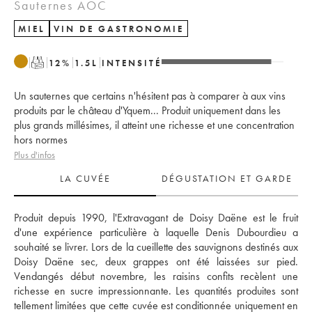
Sauternes AOC
MIEL
VIN DE GASTRONOMIE
T
12
%
1.5
L
INTENSITÉ
Un sauternes que certains n'hésitent pas à comparer à aux vins
produits par le château d'Yquem... Produit uniquement dans les
plus grands millésimes, il atteint une richesse et une concentration
hors normes
Plus d'infos
LA CUVÉE
DÉGUSTATION ET GARDE
Produit depuis 1990, l'Extravagant de Doisy Daëne est le fruit 
d'une expérience particulière à laquelle Denis Dubourdieu a 
souhaité se livrer. Lors de la cueillette des sauvignons destinés aux 
Doisy Daëne sec, deux grappes ont été laissées sur pied. 
Vendangés début novembre, les raisins confits recèlent une 
richesse en sucre impressionnante. Les quantités produites sont 
tellement limitées que cette cuvée est conditionnée uniquement en 