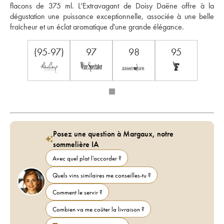
flacons de 375 ml. L'Extravagant de Doisy Daëne offre à la 
dégustation une puissance exceptionnelle, associée à une belle 
fraîcheur et un éclat aromatique d'une grande élégance.
(95-97)
97
98
95
Posez une question à Margaux, notre
sommelière IA
Avec quel plat l'accorder ?
Quels vins similaires me conseilles-tu ?
Comment le servir ?
Combien va me coûter la livraison ?