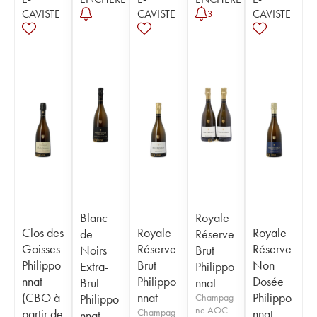
CAVISTE
CAVISTE
CAVISTE
3
Blanc
Royale
Clos des
Royale
Royale
de
Réserve
Goisses
Réserve
Réserve
Noirs
Brut
Philippo
Brut
Non
Extra-
Philippo
nnat
Philippo
Dosée
Brut
nnat
(CBO à
nnat
Philippo
Philippo
Champag
ne AOC
partir de
Champag
nnat
nnat