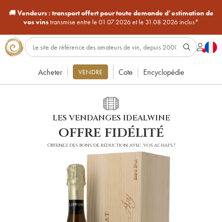
🚚
Vendeurs :
transport offert pour toute demande d’estimation de
vos vins
transmise entre le 01.07.2026 et le 31.08.2026 inclus*
Acheter
Cote
Encyclopédie
VENDRE
LES VENDANGES IDEALWINE
offre fidélité
Obtenez des bons de réduction avec vos achats !