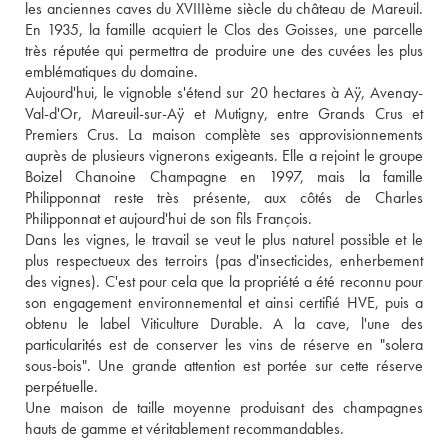
les anciennes caves du XVIIIème siècle du château de Mareuil. 
En 1935, la famille acquiert le Clos des Goisses, une parcelle 
très réputée qui permettra de produire une des cuvées les plus 
emblématiques du domaine.
Aujourd'hui, le vignoble s'étend sur 20 hectares à Aÿ, Avenay-
Val-d'Or, Mareuil-sur-Aÿ et Mutigny, entre Grands Crus et 
Premiers Crus. La maison complète ses approvisionnements 
auprès de plusieurs vignerons exigeants. Elle a rejoint le groupe 
Boizel Chanoine Champagne en 1997, mais la famille 
Philipponnat reste très présente, aux côtés de Charles 
Philipponnat et aujourd'hui de son fils François. 
Dans les vignes, le travail se veut le plus naturel possible et le 
plus respectueux des terroirs (pas d'insecticides, enherbement 
des vignes). C'est pour cela que la propriété a été reconnu pour 
son engagement environnemental et ainsi certifié HVE, puis a 
obtenu le label Viticulture Durable. A la cave, l'une des 
particularités est de conserver les vins de réserve en "solera 
sous-bois". Une grande attention est portée sur cette réserve 
perpétuelle.
Une maison de taille moyenne produisant des champagnes 
hauts de gamme et véritablement recommandables.