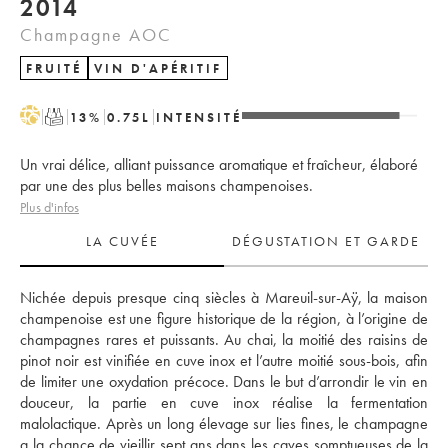
2014
Champagne AOC
FRUITÉ
VIN D'APÉRITIF
H
T
13
%
0.75
L
INTENSITÉ
Un vrai délice, alliant puissance aromatique et fraîcheur, élaboré
par une des plus belles maisons champenoises.
Plus d'infos
LA CUVÉE
DÉGUSTATION ET GARDE
Nichée depuis presque cinq siècles à Mareuil-sur-Aÿ, la maison 
champenoise est une figure historique de la région, à l’origine de 
champagnes rares et puissants. Au chai, la moitié des raisins de 
pinot noir est vinifiée en cuve inox et l’autre moitié sous-bois, afin 
de limiter une oxydation précoce. Dans le but d’arrondir le vin en 
douceur, la partie en cuve inox réalise la fermentation 
malolactique. Après un long élevage sur lies fines, le champagne 
a la chance de vieillir sept ans dans les caves somptueuses de la 