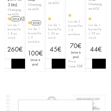
ne AOC
3 bts)
Champag
Champag
ne AOC
ne AOC
Champag
ne AOC
H
2014
T
H
H
H
Lot de 2
2018
H
Lot de 1
Lot de 1
Lot de 1
bouteilles
Lot de 1
bouteille
bouteille
bouteille
| 0
bouteille
| 8 en
| 34 en
| 29 en
enchère
| 0
stock
stock
stock
enchère
70
€
260
€
45
€
44
€
100
€
(
mise à
prix
)
(
mise à
Prix à
prix
)
35
€
l'unité