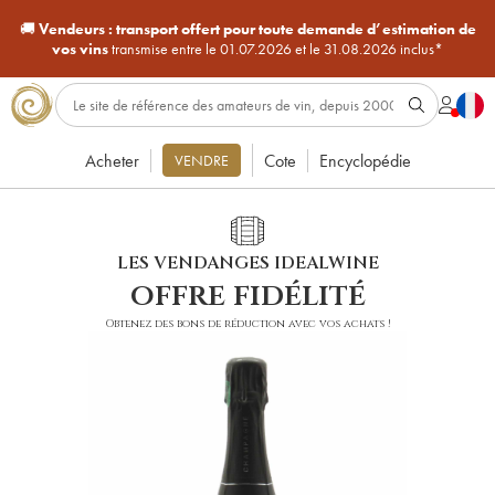
🚚
Vendeurs :
transport offert pour toute demande d’estimation de
vos vins
transmise entre le 01.07.2026 et le 31.08.2026 inclus*
Acheter
Cote
Encyclopédie
VENDRE
LES VENDANGES IDEALWINE
offre fidélité
Obtenez des bons de réduction avec vos achats !