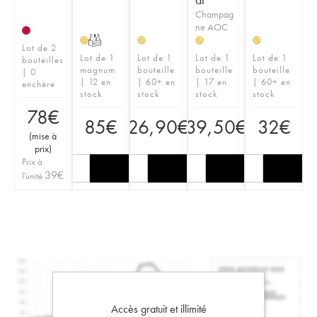
Champag
ne AOC
T
H
H
H
H
Lot de 2
Lot de 1
Lot de 1
Lot de 1
Lot de 1
bouteilles
magnum
bouteille
bouteille
bouteille
| 0
| 12 en
| 60+ en
| 17 en
| 60+ en
enchère
stock
stock
stock
stock
78
€
85
€
26,90
€
39,50
€
32
€
(
mise à
prix
)
Prix à
39
€
l'unité
Accès gratuit et illimité