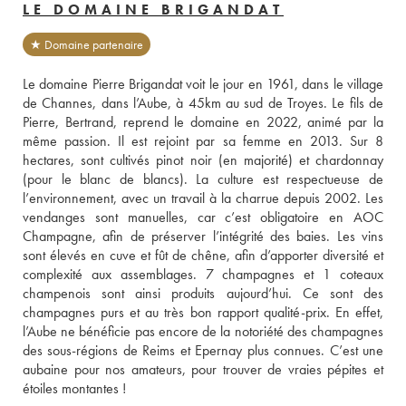
LE DOMAINE BRIGANDAT
★ Domaine partenaire
Le domaine Pierre Brigandat voit le jour en 1961, dans le village 
de Channes, dans l’Aube, à 45km au sud de Troyes. Le fils de 
Pierre, Bertrand, reprend le domaine en 2022, animé par la 
même passion. Il est rejoint par sa femme en 2013. Sur 8 
hectares, sont cultivés pinot noir (en majorité) et chardonnay 
(pour le blanc de blancs). La culture est respectueuse de 
l’environnement, avec un travail à la charrue depuis 2002. Les 
vendanges sont manuelles, car c’est obligatoire en AOC 
Champagne, afin de préserver l’intégrité des baies. Les vins 
sont élevés en cuve et fût de chêne, afin d’apporter diversité et 
complexité aux assemblages. 7 champagnes et 1 coteaux 
champenois sont ainsi produits aujourd’hui. Ce sont des 
champagnes purs et au très bon rapport qualité-prix. En effet, 
l’Aube ne bénéficie pas encore de la notoriété des champagnes 
des sous-régions de Reims et Epernay plus connues. C’est une 
aubaine pour nos amateurs, pour trouver de vraies pépites et 
étoiles montantes !