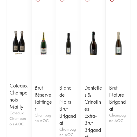
Coteaux
Brut
Blanc
Dentelle
Brut
Champe
Réserve
de
s &
Nature
nois
Taittinge
Noirs
Crinolin
Brigand
Mailly
r
Brut
es
at
Coteaux
Champag
Brigand
Extra-
Champag
Champen
ne AOC
ne AOC
at
Brut
ois AOC
Champag
Brigand
ne AOC
at