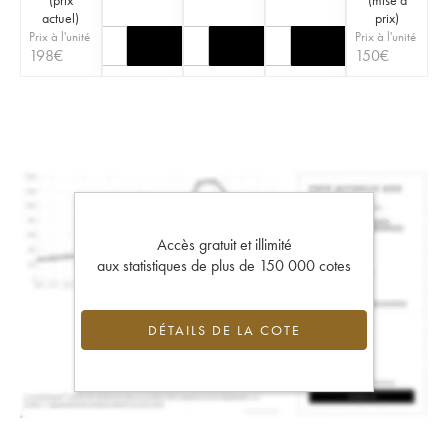
actuel
)
prix
)
Prix à l'unité
Prix à l'unité
198
€
150
€
Accès gratuit et illimité
aux statistiques de plus de 150 000 cotes
DÉTAILS DE LA COTE