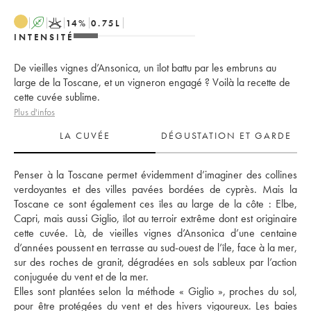
A
K
14
%
0.75
L
INTENSITÉ
De vieilles vignes d’Ansonica, un îlot battu par les embruns au
large de la Toscane, et un vigneron engagé ? Voilà la recette de
cette cuvée sublime.
Plus d'infos
LA CUVÉE
DÉGUSTATION ET GARDE
Penser à la Toscane permet évidemment d’imaginer des collines 
verdoyantes et des villes pavées bordées de cyprès. Mais la 
Toscane ce sont également ces îles au large de la côte : Elbe, 
Capri, mais aussi Giglio, îlot au terroir extrême dont est originaire 
cette cuvée. Là, de vieilles vignes d’Ansonica d’une centaine 
d’années poussent en terrasse au sud-ouest de l’île, face à la mer, 
sur des roches de granit, dégradées en sols sableux par l’action 
conjuguée du vent et de la mer. 
Elles sont plantées selon la méthode « Giglio », proches du sol, 
pour être protégées du vent et des hivers vigoureux. Les baies 