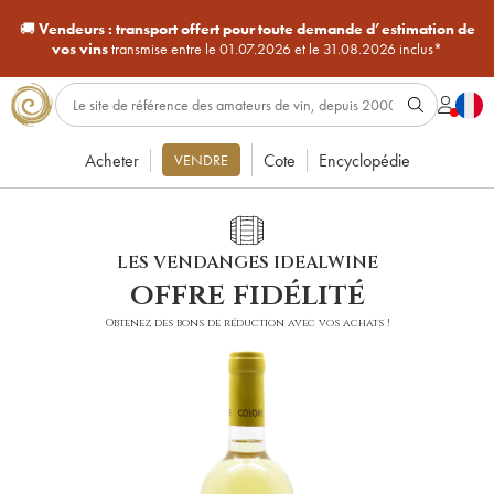
🚚
Vendeurs :
transport offert pour toute demande d’estimation de
vos vins
transmise entre le 01.07.2026 et le 31.08.2026 inclus*
Acheter
Cote
Encyclopédie
VENDRE
LES VENDANGES IDEALWINE
offre fidélité
Obtenez des bons de réduction avec vos achats !