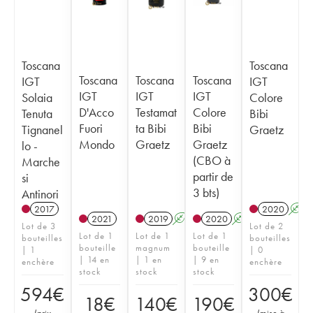
Toscana
Toscana
Toscana
Toscana
Toscana
IGT
IGT
IGT
IGT
IGT
Solaia
Colore
D'Acco
Testamat
Colore
Tenuta
Bibi
Fuori
ta Bibi
Bibi
Tignanel
Graetz
Mondo
Graetz
Graetz
lo -
(CBO à
Marche
partir de
si
3 bts)
Antinori
2017
2020
A
2021
2019
A
K
T
2020
A
K
T
Lot de 3
Lot de 2
Lot de 1
Lot de 1
Lot de 1
bouteilles
bouteilles
bouteille
magnum
bouteille
| 1
| 0
| 14 en
| 1 en
| 9 en
enchère
enchère
stock
stock
stock
594
€
300
€
18
€
140
€
190
€
(
prix
(
mise à